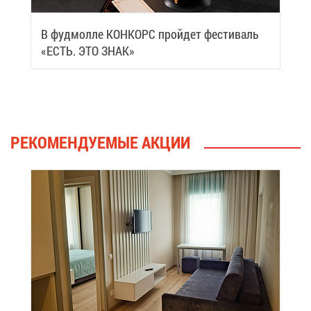
В фуд­мол­ле КОН­КОРС прой­дет фе­сти­валь
«ЕСТЬ. ЭТО ЗНАК»
РЕ­КО­МЕН­ДУ­Е­МЫЕ АК­ЦИИ