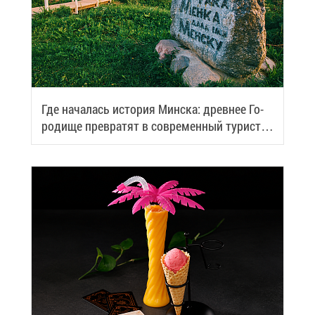
Где на­ча­лась ис­то­рия Мин­ска: древ­нее Го­
ро­ди­ще пре­вра­тят в со­вре­мен­ный ту­ри­сти­
че­ский центр