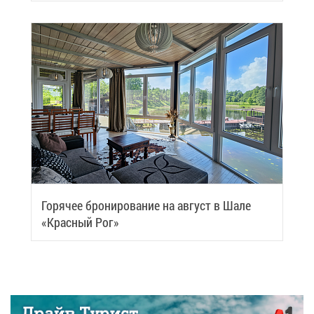
Го­ря­чее бро­ни­ро­ва­ние на ав­густ в Ша­ле
«Крас­ный Рог»