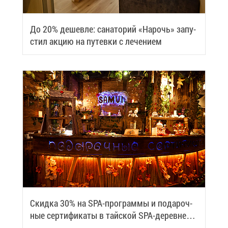
До 20% де­шев­ле: са­на­то­рий «На­рочь» за­пу­
стил ак­цию на пу­тев­ки с ле­че­ни­ем
Скид­ка 30% на SPA-про­грам­мы и по­да­роч­
ные сер­ти­фи­ка­ты в тай­ской SPA-де­ревне
Samui