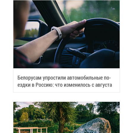
Бе­ло­ру­сам упро­сти­ли ав­то­мо­биль­ные по­
езд­ки в Рос­сию: что из­ме­ни­лось с ав­гу­ста