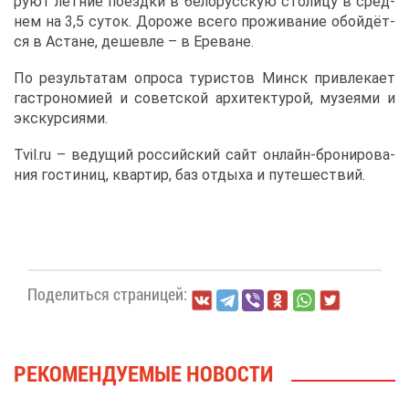
ру­ют лет­ние по­езд­ки в бе­ло­рус­скую сто­ли­цу в сред­
нем на 3,5 су­ток. До­ро­же все­го про­жи­ва­ние обой­дёт­
ся в Астане, де­шев­ле – в Ере­ване.
По ре­зуль­та­там опро­са ту­ри­стов Минск при­вле­ка­ет
га­стро­но­ми­ей и со­вет­ской ар­хи­тек­ту­рой, му­зе­я­ми и
экс­кур­си­я­ми.
Tvil.ru – ве­ду­щий рос­сий­ский сайт он­лайн-бро­ни­ро­ва­
ния го­сти­ниц, квар­тир, баз от­ды­ха и пу­те­ше­ствий.
По­де­лить­ся стра­ни­цей:
РЕ­КО­МЕН­ДУ­Е­МЫЕ НО­ВО­СТИ