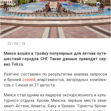
22 / 05 / 18
Минск во­шёл в трой­ку по­пу­ляр­ных для лет­них пу­те­
ше­ствий го­ро­дов СНГ. Та­кие дан­ные при­во­дит сер­
вис Tvil.ru.
Рей­тинг со­став­лен по ре­зуль­та­там ана­ли­за за­про­сов
и бро­ней
оте­лей
, апар­та­мен­тов, за­го­род­ных ком­плек­
сов с 1 июня по 31 ав­гу­ста.
Минск стал од­ним из ли­де­ров экс­кур­си­он­но­го и куль­
тур­но­го от­ды­ха. Кро­ме Мин­ска, пер­вые ме­ста за­ни­
ма­ют Аста­на, Ал­ма­ты, Ба­ку и Ере­ван. Ту­ри­сты бро­ни­