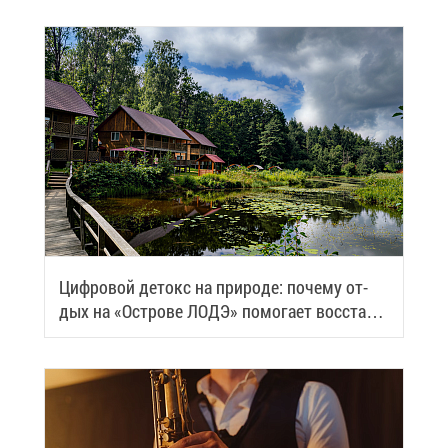
Циф­ро­вой де­токс на при­ро­де: по­че­му от­
дых на «Ост­ро­ве ЛОДЭ» по­мо­га­ет вос­ста­но­
вить си­лы