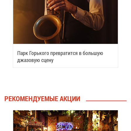
Парк Горь­ко­го пре­вра­тит­ся в боль­шую
джа­зо­вую сце­ну
РЕ­КО­МЕН­ДУ­Е­МЫЕ АК­ЦИИ