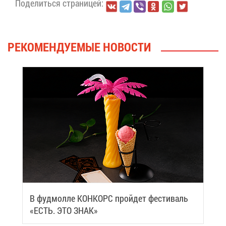
По­де­лить­ся стра­ни­цей:
РЕ­КО­МЕН­ДУ­Е­МЫЕ НО­ВО­СТИ
В фуд­мол­ле КОН­КОРС прой­дет фе­сти­валь
«ЕСТЬ. ЭТО ЗНАК»