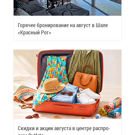
Го­ря­чее бро­ни­ро­ва­ние на ав­густ в Ша­ле
«Крас­ный Рог»
Скид­ки и ак­ции ав­гу­ста в цен­тре рас­про­