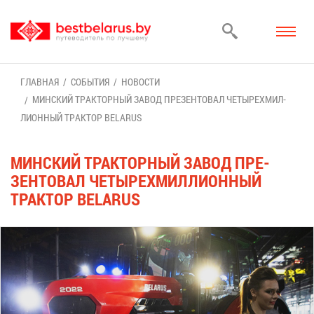
ГЛАВ­НАЯ
СО­БЫ­ТИЯ
НО­ВО­СТИ
МИН­СКИЙ ТРАК­ТОР­НЫЙ ЗА­ВОД ПРЕ­ЗЕН­ТО­ВАЛ ЧЕ­ТЫ­РЕХ­МИЛ­
ЛИ­ОН­НЫЙ ТРАК­ТОР BELARUS
МИН­СКИЙ ТРАК­ТОР­НЫЙ ЗА­ВОД ПРЕ­
ЗЕН­ТО­ВАЛ ЧЕ­ТЫ­РЕХ­МИЛ­ЛИ­ОН­НЫЙ
ТРАК­ТОР BELARUS