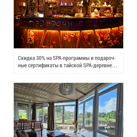
Скид­ка 30% на SPA-про­грам­мы и по­да­роч­
ные сер­ти­фи­ка­ты в тай­ской SPA-де­ревне
Samui