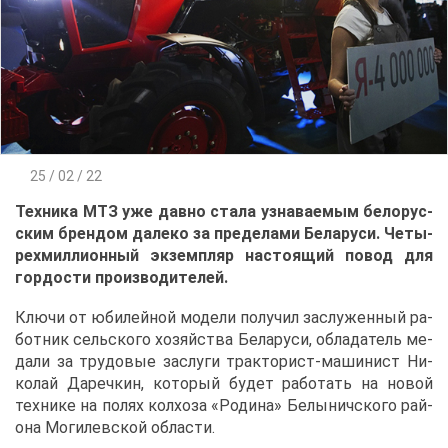
25 / 02 / 22
Тех­ни­ка МТЗ уже дав­но ста­ла узна­ва­е­мым бе­ло­рус­
ским брен­дом да­ле­ко за пре­де­ла­ми Бе­ла­ру­си. Че­ты­
рех­мил­ли­он­ный эк­зем­пляр на­сто­я­щий по­вод для
гор­до­сти про­из­во­ди­те­лей.
Клю­чи от юби­лей­ной мо­де­ли по­лу­чил за­слу­жен­ный ра­
бот­ник сель­ско­го хо­зяй­ства Бе­ла­ру­си, об­ла­да­тель ме­
да­ли за тру­до­вые за­слу­ги трак­то­рист-ма­ши­нист Ни­
ко­лай Да­реч­кин, ко­то­рый бу­дет ра­бо­тать на но­вой
тех­ни­ке на по­лях кол­хо­за «Ро­ди­на» Бе­лы­нич­ско­го рай­
о­на Мо­ги­лев­ской об­ла­сти.