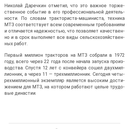
Ни­ко­лай Да­реч­кин от­ме­тил, что это важ­ное тор­же­
ствен­ное со­бы­тие в его про­фес­си­о­наль­ной де­я­тель­
но­сти. По сло­вам трак­то­ри­ста-ма­ши­ни­ста, тех­ни­ка
МТЗ со­от­вет­ству­ет всем со­вре­мен­ным тре­бо­ва­ни­ям
и от­ли­ча­ет­ся на­деж­но­стью, что поз­во­ля­ет ка­че­ствен­
но и в срок вы­пол­ня­ет все ви­ды сель­ско­хо­зяй­ствен­
ных ра­бот.
Пер­вый мил­ли­он трак­то­ров на МТЗ со­бра­ли в 1972
го­ду, все­го че­рез 22 го­да по­сле на­ча­ла за­пус­ка про­из­
вод­ства. Спу­стя 12 лет с кон­вей­е­ра со­шел двух­мил­
ли­он­ник, а че­рез 11 — трех­мил­ли­он­ник. Се­год­ня че­ты­
рех­мил­ли­он­ный эк­зем­пляр яв­ля­ет­ся вы­со­ким до­сти­
же­ни­ем для МТЗ, на ко­то­ром ра­бо­та­ют це­лые тру­до­
вые ди­на­стии.