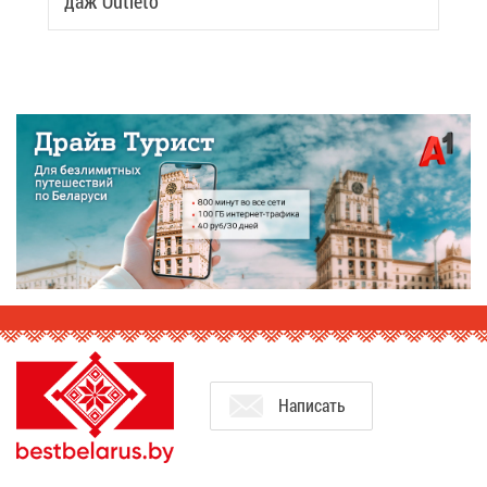
даж Outleto
На­пи­сать