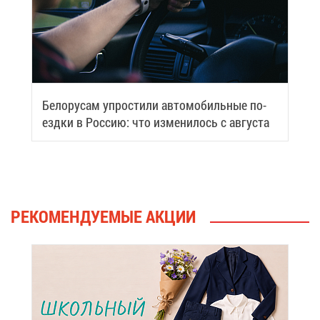
Бе­ло­ру­сам упро­сти­ли ав­то­мо­биль­ные по­
езд­ки в Рос­сию: что из­ме­ни­лось с ав­гу­ста
РЕ­КО­МЕН­ДУ­Е­МЫЕ АК­ЦИИ