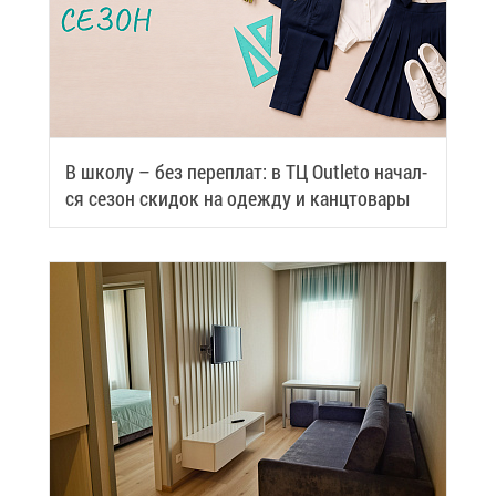
В шко­лу – без пе­ре­плат: в ТЦ Outleto на­чал­
ся се­зон ски­док на одеж­ду и канц­то­ва­ры