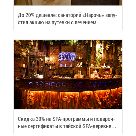
До 20% де­шев­ле: са­на­то­рий «На­рочь» за­пу­
стил ак­цию на пу­тев­ки с ле­че­ни­ем
Скид­ка 30% на SPA-про­грам­мы и по­да­роч­
ные сер­ти­фи­ка­ты в тай­ской SPA-де­ревне
Samui