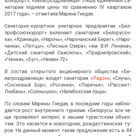
юз­ку­рорт», «Бе­лагро­здрав­ни­ца». Лишь еди­нич­ные са­
на­то­рии под­ня­ли це­ны по срав­не­нию IV квар­та­лом
2017 го­да», – от­ме­ти­ла Ма­ри­на Гне­дая.
Са­на­тор­но-ку­рорт­ное уни­тар­ное пред­при­я­тие «Бел­
проф­со­юз­ку­рорт» вклю­ча­ет са­на­то­рии: «Бе­ло­ру­соч­
ка», «Кри­ни­ца», «На­рочь», «На­ро­чан­ский Бе­рег», «На­ро­
чан­ка», «Лёт­цы», «Лес­ные Озе­ра», «им. В.И. Ле­ни­на»,
«Дет­ский са­на­то­рий Свис­лочь», «При­дне­пров­ский»,
«Чён­ки», «Буг», «Нё­ман-72».
В со­став от­кры­то­го ак­ци­о­нер­но­го об­ще­ства «Бе­
лагро­здрав­ни­ца» вхо­дят са­на­то­рии: «
Ра­дон
», «Случь»,
«Сос­но­вый Бор», «Ро­син­ка», «По­ре­чье», «Рас­свет-
Лю­бань», «Сол­ныш­ко», «На­ли­бок­ская пу­ща».
По сло­вам Ма­ри­ны Гне­дая, в по­след­ние го­ды на­блю­
да­ет­ся рост внут­рен­не­го ту­риз­ма. «Бе­ло­ру­сы все ча­
ще про­яв­ля­ют ин­те­рес к на­шим ту­рист­ским объ­ек­
там. Это ка­са­ет­ся и но­во­год­них, рож­де­ствен­ских ту­
ров. На дан­ный мо­мент та­кие пред­ло­же­ния есть в 44