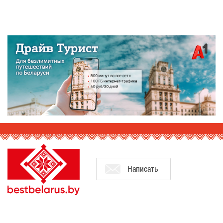
На­пи­сать