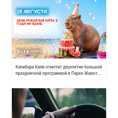
Ка­пи­ба­ра Ка­пи от­ме­тит двух­ле­тие боль­шой
празд­нич­ной про­грам­мой в Пар­ке Жи­вот­
ных