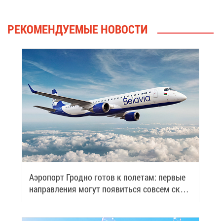
РЕ­КО­МЕН­ДУ­Е­МЫЕ НО­ВО­СТИ
Аэро­порт Грод­но го­тов к по­ле­там: пер­вые
на­прав­ле­ния мо­гут по­явить­ся со­всем ско­
ро