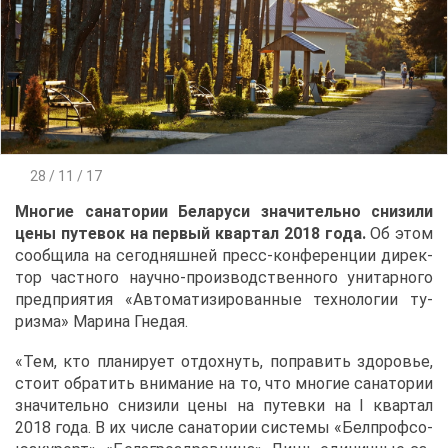
28 / 11 / 17
Мно­гие са­на­то­рии Бе­ла­ру­си зна­чи­тель­но сни­зи­ли
це­ны пу­те­вок на пер­вый квар­тал 2018 го­да.
Об этом
со­об­щи­ла на се­го­дняш­ней пресс-кон­фе­рен­ции ди­рек­
тор част­но­го на­уч­но-про­из­вод­ствен­но­го уни­тар­но­го
пред­при­я­тия «Ав­то­ма­ти­зи­ро­ван­ные тех­но­ло­гии ту­
риз­ма» Ма­ри­на Гне­дая.
«Тем, кто пла­ни­ру­ет от­дох­нуть, по­пра­вить здо­ро­вье,
сто­ит об­ра­тить вни­ма­ние на то, что мно­гие са­на­то­рии
зна­чи­тель­но сни­зи­ли це­ны на пу­тев­ки на I квар­тал
2018 го­да. В их чис­ле са­на­то­рии си­сте­мы «Бел­проф­со­