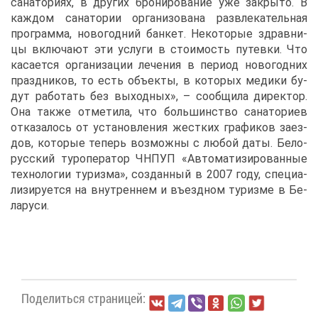
са­на­то­ри­ях, в дру­гих бро­ни­ро­ва­ние уже за­кры­то. В
каж­дом са­на­то­рии ор­га­ни­зо­ва­на раз­вле­ка­тель­ная
про­грам­ма, но­во­год­ний бан­кет. Неко­то­рые здрав­ни­
цы вклю­ча­ют эти услу­ги в сто­и­мость пу­тев­ки. Что
ка­са­ет­ся ор­га­ни­за­ции ле­че­ния в пе­ри­од но­во­год­них
празд­ни­ков, то есть объ­ек­ты, в ко­то­рых ме­ди­ки бу­
дут ра­бо­тать без вы­ход­ных», – со­об­щи­ла ди­рек­тор.
Она та­к­же от­ме­ти­ла, что боль­шин­ство са­на­то­ри­ев
от­ка­за­лось от уста­нов­ле­ния жест­ких гра­фи­ков за­ез­
дов, ко­то­рые те­перь воз­мож­ны с лю­бой да­ты. Бе­ло­
рус­ский ту­ро­пе­ра­тор ЧН­ПУП «Ав­то­ма­ти­зи­ро­ван­ные
тех­но­ло­гии ту­риз­ма», со­здан­ный в 2007 го­ду, спе­ци­а­
ли­зи­ру­ет­ся на внут­рен­нем и въезд­ном ту­риз­ме в Бе­
ла­ру­си.
По­де­лить­ся стра­ни­цей: