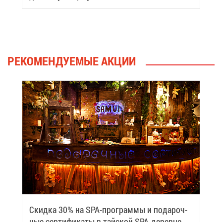
РЕ­КО­МЕН­ДУ­Е­МЫЕ АК­ЦИИ
Скид­ка 30% на SPA-про­грам­мы и по­да­роч­
ные сер­ти­фи­ка­ты в тай­ской SPA-де­ревне