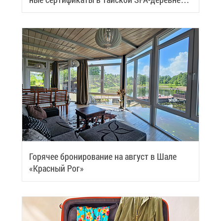
Samui
Го­ря­чее бро­ни­ро­ва­ние на ав­густ в Ша­ле
«Крас­ный Рог»