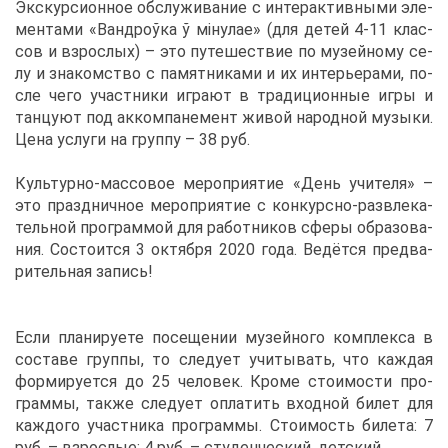
Экс­кур­си­он­ное об­слу­жи­ва­ние с ин­тер­ак­тив­ны­ми эле­
мен­та­ми «Ван­д­роўка ў міну­лае» (для де­тей 4-11 клас­
сов и взрос­лых) – это пу­те­ше­ствие по му­зей­но­му се­
лу и зна­ком­ство с па­мят­ни­ка­ми и их ин­те­рье­ра­ми, по­
сле че­го участ­ни­ки иг­ра­ют в тра­ди­ци­он­ные иг­ры и
тан­цу­ют под ак­ком­па­не­мент жи­вой на­род­ной му­зы­ки.
Це­на услу­ги на груп­пу – 38 руб.
Куль­тур­но-мас­со­вое ме­ро­при­я­тие «День учи­те­ля» –
это празд­нич­ное ме­ро­при­я­тие с кон­курс­но-раз­вле­ка­
тель­ной про­грам­мой для ра­бот­ни­ков сфе­ры об­ра­зо­ва­
ния. Со­сто­ит­ся 3 ок­тяб­ря 2020 го­да. Ве­дёт­ся пред­ва­
ри­тель­ная за­пись!
Ес­ли пла­ни­ру­е­те по­се­ще­нии му­зей­но­го ком­плек­са в
со­ста­ве груп­пы, то сле­ду­ет учи­ты­вать, что каж­дая
фор­ми­ру­ет­ся до 25 че­ло­век. Кро­ме сто­и­мо­сти про­
грам­мы, та­к­же сле­ду­ет опла­тить вход­ной би­лет для
каж­до­го участ­ни­ка про­грам­мы. Сто­и­мость би­ле­та: 7
руб. – взрос­лые; 4 руб. – сту­ден­че­ский, дет­ский.