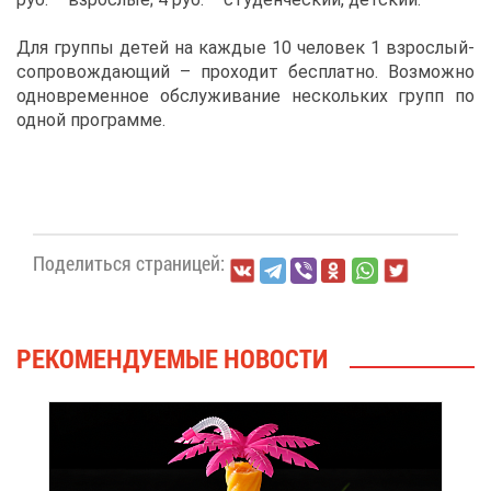
Для груп­пы де­тей на каж­дые 10 че­ло­век 1 взрос­лый-
со­про­вож­да­ю­щий – про­хо­дит бес­плат­но. Воз­мож­но
од­но­вре­мен­ное об­слу­жи­ва­ние несколь­ких групп по
од­ной про­грам­ме.
По­де­лить­ся стра­ни­цей:
РЕ­КО­МЕН­ДУ­Е­МЫЕ НО­ВО­СТИ