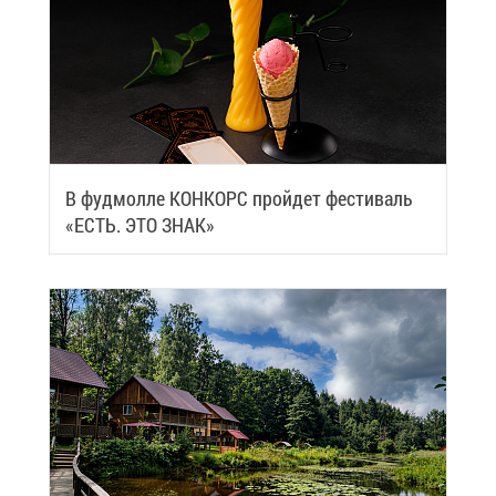
В фуд­мол­ле КОН­КОРС прой­дет фе­сти­валь
«ЕСТЬ. ЭТО ЗНАК»