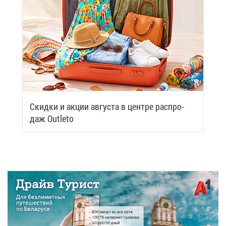
Скид­ки и ак­ции ав­гу­ста в цен­тре рас­про­
даж Outleto