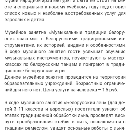
Му­зей на­род­ной ар­хи­тек­ту­ры и бы­та не сто­ит на ме­
сте и спе­ци­аль­но к но­во­му учеб­но­му го­ду под­го­то­вил
спи­сок но­вых и наи­бо­лее вос­тре­бо­ван­ных услуг для
взрос­лых и де­тей.
Му­зей­ное за­ня­тие «Му­зы­каль­ные тра­ди­ции бе­ло­ру­
сов» зна­ко­мит с бе­ло­рус­ски­ми тра­ди­ци­он­ны­ми ин­
стру­мен­та­ми, их ис­то­ри­ей, ви­да­ми и осо­бен­но­стя­ми.
В хо­де му­зей­но­го за­ня­тия го­сти услы­шат зву­ча­ние
му­зы­каль­ных ин­стру­мен­тов, по­участ­ву­ют в ма­стер-
клас­сах по бе­ло­рус­ским тан­цам и по­иг­ра­ют в тра­ди­
ци­он­ные бе­ло­рус­ские иг­ры.
Дан­ное му­зей­ное за­ня­тие про­во­дит­ся на тер­ри­то­рии
об­ра­зо­ва­тель­ных учре­жде­ний. Воз­раст­ных огра­ни­че­
ний для него нет. Це­на услу­ги на че­ло­ве­ка – 1,5 руб.
В хо­де му­зей­но­го за­ня­тия «Бе­ло­рус­ский лён» (для де­
тей 3-11 клас­сов и взрос­лых) по­се­ти­те­ли узна­ют об
эта­пах тра­ди­ци­он­ной об­ра­бот­ки льна, про­сле­дят весь
путь пре­об­ра­зо­ва­ния стеб­ля в нить, по­зна­ко­мят­ся с
ткац­ким ре­меслом, уви­дят ос­нов­ные ра­бо­ты с льня­