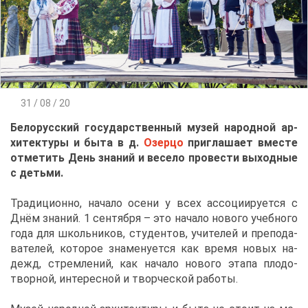
31 / 08 / 20
Бе­ло­рус­ский го­су­дар­ствен­ный му­зей на­род­ной ар­
хи­тек­ту­ры и бы­та в д.
Озер­цо
при­гла­ша­ет вме­сте
от­ме­тить День зна­ний и ве­се­ло про­ве­сти вы­ход­ные
с детьми.
Тра­ди­ци­он­но, на­ча­ло осе­ни у всех ас­со­ци­и­ру­ет­ся с
Днём зна­ний. 1 сен­тяб­ря – это на­ча­ло но­во­го учеб­но­го
го­да для школь­ни­ков, сту­ден­тов, учи­те­лей и пре­по­да­
ва­те­лей, ко­то­рое зна­ме­ну­ет­ся как вре­мя но­вых на­
дежд, стрем­ле­ний, как на­ча­ло но­во­го эта­па пло­до­
твор­ной, ин­те­рес­ной и твор­че­ской ра­бо­ты.