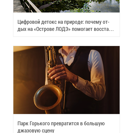
Циф­ро­вой де­токс на при­ро­де: по­че­му от­
дых на «Ост­ро­ве ЛОДЭ» по­мо­га­ет вос­ста­но­
вить си­лы
Парк Горь­ко­го пре­вра­тит­ся в боль­шую
джа­зо­вую сце­ну