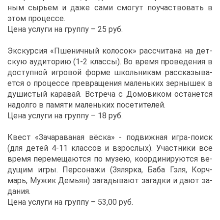
ным сы­рьем и да­же са­ми смо­гут по­участ­во­вать в
этом про­цес­се.
Це­на услу­ги на груп­пу – 25 руб.
Экс­кур­сия «Пше­нич­ный ко­ло­сок» рас­счи­та­на на дет­
скую ауди­то­рию (1-2 клас­сы). Во вре­мя про­ве­де­ния в
до­ступ­ной иг­ро­вой фор­ме школь­ни­кам рас­ска­зы­ва­
ет­ся о про­цес­се пре­вра­ще­ния ма­лень­ких зер­ны­шек в
ду­ши­стый ка­ра­вай. Встре­ча с До­мо­ви­ком оста­нет­ся
на­дол­го в па­мя­ти ма­лень­ких по­се­ти­те­лей.
Це­на услу­ги на груп­пу – 18 руб.
Квест «За­ча­ра­ва­ная вёс­ка» - по­движ­ная иг­ра-по­иск
(для де­тей 4-11 клас­сов и взрос­лых). Участ­ни­ки все
вре­мя пе­ре­ме­ща­ют­ся по му­зею, ко­ор­ди­ни­ру­ют­ся ве­
ду­щим иг­ры. Пер­со­на­жи (Зя­ляр­ка, Ба­ба Гэ­ля, Корч­
марь, Му­жик Де­мьян) за­га­ды­ва­ют за­гад­ки и да­ют за­
да­ния.
Це­на услу­ги на груп­пу – 53,00 руб.