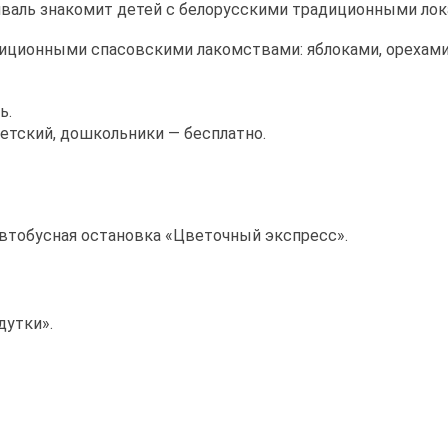
иваль знакомит детей с белорусскими традиционными лок
диционными спасовскими лакомствами: яблоками, орехами
ь.
детский, дошкольники — бесплатно.
 автобусная остановка «Цветочный экспресс».
дутки».