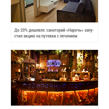
До 20% де­шев­ле: са­на­то­рий «На­рочь» за­пу­
стил ак­цию на пу­тев­ки с ле­че­ни­ем