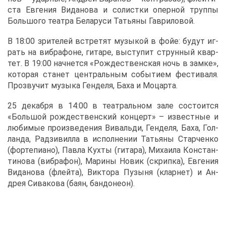
ста Ев­ге­ния Ви­да­но­ва и со­лист­ки опер­ной труп­пы
Боль­шо­го те­ат­ра Бе­ла­ру­си Та­тья­ны Гав­ри­ло­вой.
В 18:00 зри­те­лей встре­тят му­зы­кой в фойе: бу­дут иг­
рать на виб­ра­фоне, ги­та­ре, вы­сту­пит струн­ный квар­
тет. В 19:00 нач­нет­ся «Рож­де­ствен­ская ночь в зам­ке»,
ко­то­рая ста­нет цен­траль­ным со­бы­ти­ем фе­сти­ва­ля.
Про­зву­чит му­зы­ка Ген­де­ля, Ба­ха и Мо­цар­та.
25 де­каб­ря в 14:00 в те­ат­раль­ном за­ле со­сто­ит­ся
«Боль­шой рож­де­ствен­ский кон­церт» – из­вест­ные и
лю­би­мые про­из­ве­де­ния Ви­валь­ди, Ген­де­ля, Ба­ха, Гол­
лан­да, Рад­зи­вил­ла в ис­пол­не­нии Та­тья­ны Стар­чен­ко
(фор­те­пи­а­но), Пав­ла Кух­ты (ги­та­ра), Ми­ха­и­ла Кон­стан­
ти­но­ва (виб­ра­фон), Ма­ри­ны Но­вик (скрип­ка), Ев­ге­ния
Ви­да­но­ва (флей­та), Вик­то­ра Пу­зы­ня (клар­нет) и Ан­
дрея Си­ва­ко­ва (ба­ян, бан­до­не­он).