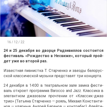
16 / 12 / 22
24 и 25 де­каб­ря во двор­це Рад­зи­вил­лов со­сто­ит­ся
фе­сти­валь «Рож­де­ство в Несви­же», ко­то­рый прой­
дет уже во вто­рой раз.
Из­вест­ная пи­а­нист­ка Т. Стар­чен­ко и звез­ды бе­ло­рус­
ской клас­си­че­ской му­зы­ки пред­ста­вят три кон­цер­та.
24 де­каб­ря в 14:00 в те­ат­раль­ном за­ле зам­ка фе­сти­
валь от­кро­ет про­грам­ма Barocco and Jazz. Клас­си­ка в
эле­гант­ном джа­зо­вом про­чте­нии от «Клас­сик-джаз
трио» (Та­тья­на Стар­чен­ко — ро­яль, Ми­ха­ил Кон­стан­ти­
нов — удар­ные, Ан­дрей Ба­ра­нов — кон­тра­бас), флей­ти­