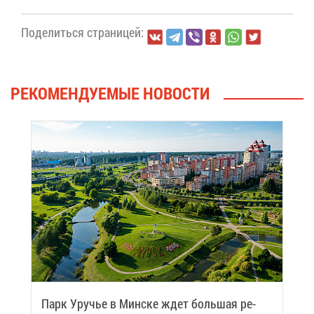
По­де­лить­ся стра­ни­цей:
РЕ­КО­МЕН­ДУ­Е­МЫЕ НО­ВО­СТИ
Парк Уру­чье в Мин­ске ждет боль­шая ре­