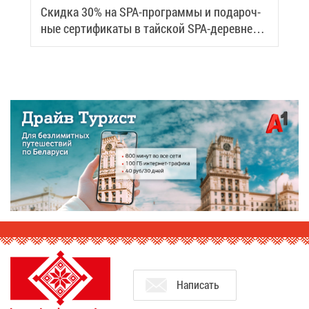
Скид­ка 30% на SPA-про­грам­мы и по­да­роч­
ные сер­ти­фи­ка­ты в тай­ской SPA-де­ревне
Samui
На­пи­сать