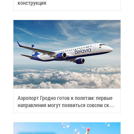
кон­струк­ция
Аэро­порт Грод­но го­тов к по­ле­там: пер­вые
на­прав­ле­ния мо­гут по­явить­ся со­всем ско­
ро