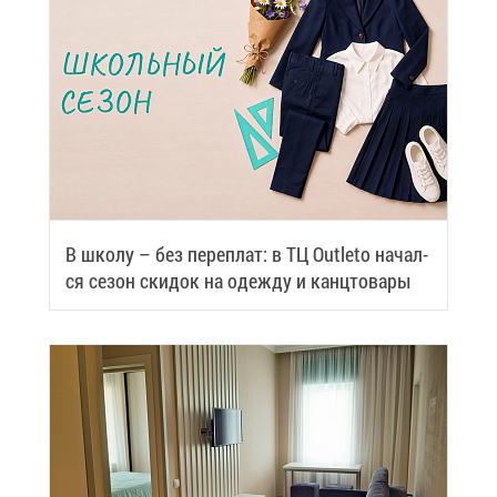
В шко­лу – без пе­ре­плат: в ТЦ Outleto на­чал­
ся се­зон ски­док на одеж­ду и канц­то­ва­ры