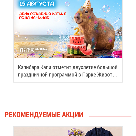
Ка­пи­ба­ра Ка­пи от­ме­тит двух­ле­тие боль­шой
празд­нич­ной про­грам­мой в Пар­ке Жи­вот­
ных
РЕ­КО­МЕН­ДУ­Е­МЫЕ АК­ЦИИ