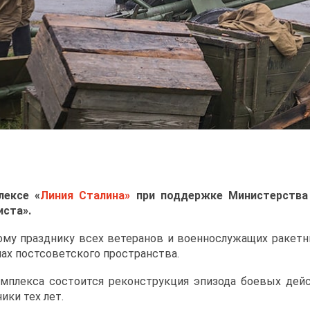
лексе «
Линия Сталина
»
при поддержке Министерства 
иста».
му празднику всех ветеранов и военнослужащих ракетны
нах постсоветского пространства.
омплекса состоится реконструкция эпизода боевых дейс
ики тех лет.