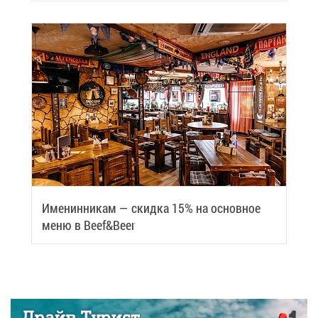
Име­нин­ни­кам — скид­ка 15% на ос­нов­ное
ме­ню в Beef&Beer