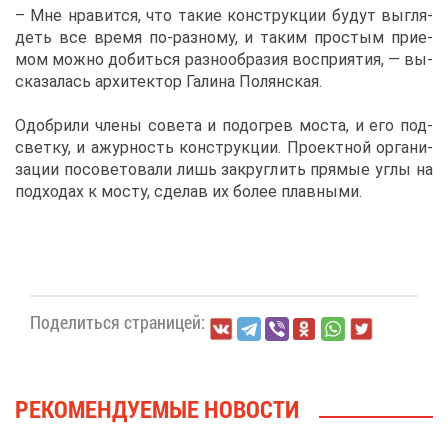
– Мне нра­вит­ся, что та­кие кон­струк­ции бу­дут вы­гля­
деть все вре­мя по-раз­но­му, и та­ким про­стым при­е­
мом мож­но до­бить­ся раз­но­об­ра­зия вос­при­я­тия, — вы­
ска­за­лась ар­хи­тек­тор Га­ли­на По­лян­ская.
Одоб­ри­ли чле­ны со­ве­та и по­до­грев мо­ста, и его под­
свет­ку, и ажур­ность кон­струк­ции. Про­ект­ной ор­га­ни­
за­ции по­со­ве­то­ва­ли лишь за­круг­лить пря­мые уг­лы на
под­хо­дах к мо­сту, сде­лав их бо­лее плав­ны­ми.
По­де­лить­ся стра­ни­цей:
РЕ­КО­МЕН­ДУ­Е­МЫЕ НО­ВО­СТИ