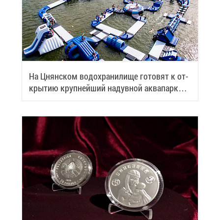
На Цнян­ском во­до­хра­ни­ли­ще го­то­вят к от­
кры­тию круп­ней­ший на­дув­ной ак­ва­парк
Бе­ла­ру­си