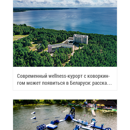
Со­вре­мен­ный wellness-ку­рорт с ко­вор­кин­
гом мо­жет по­явить­ся в Бе­ла­ру­си: рас­ска­
зы­ва­ем по­дроб­но­сти