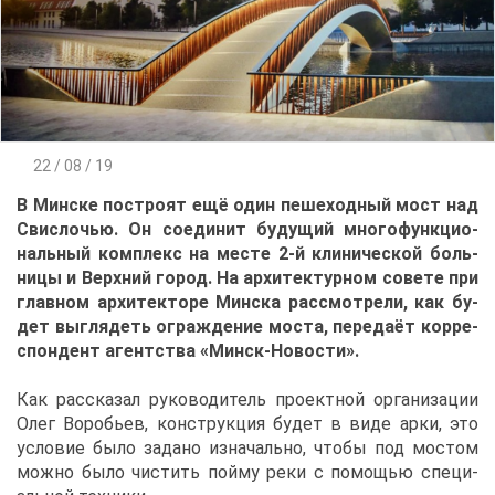
22 / 08 / 19
В Мин­ске по­стро­ят ещё один пе­ше­ход­ный мост над
Свис­ло­чью. Он со­еди­нит бу­ду­щий мно­го­функ­ци­о­
наль­ный ком­плекс на ме­сте 2-й кли­ни­че­ской боль­
ни­цы и Верх­ний го­род. На ар­хи­тек­тур­ном со­ве­те при
глав­ном ар­хи­тек­то­ре Мин­ска рас­смот­ре­ли, как бу­
дет вы­гля­деть ограж­де­ние мо­ста, пе­ре­даё
т кор­ре­
спон­дент агент­ства «Минск-Но­во­сти».
Как рас­ска­зал ру­ко­во­ди­тель про­ект­ной ор­га­ни­за­ции
Олег Во­ро­бьев, кон­струк­ция бу­дет в ви­де ар­ки, это
усло­вие бы­ло за­да­но из­на­чаль­но, что­бы под мо­стом
мож­но бы­ло чи­стить пой­му ре­ки с по­мо­щью спе­ци­