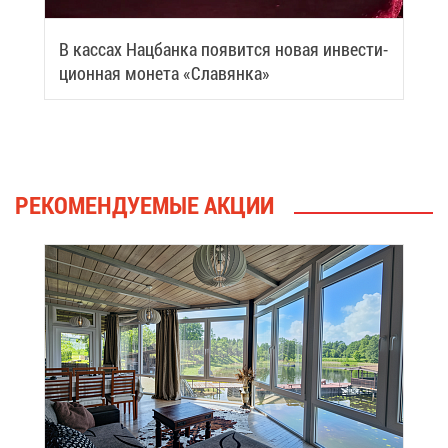
В кас­сах Нац­бан­ка по­явит­ся но­вая ин­ве­сти­
ци­он­ная мо­не­та «Сла­вян­ка»
РЕ­КО­МЕН­ДУ­Е­МЫЕ АК­ЦИИ