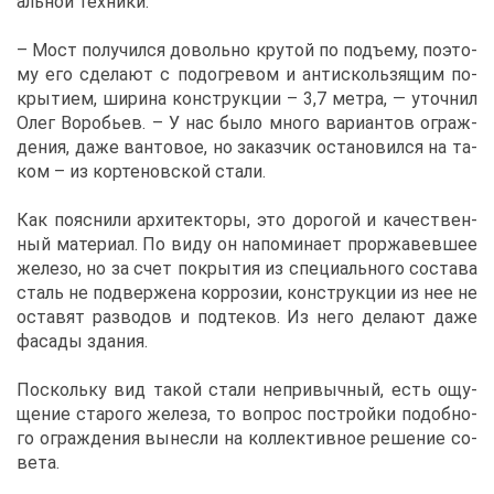
аль­ной тех­ни­ки.
– Мост по­лу­чил­ся до­воль­но кру­той по подъ­ему, по­это­
му его сде­ла­ют с по­до­гре­вом и ан­тис­коль­зя­щим по­
кры­ти­ем, ши­ри­на кон­струк­ции – 3,7 мет­ра, — уточ­нил
Олег Во­ро­бьев. – У нас бы­ло мно­го ва­ри­ан­тов ограж­
де­ния, да­же ван­то­вое, но за­каз­чик оста­но­вил­ся на та­
ком – из кор­те­нов­ской ста­ли.
Как по­яс­ни­ли ар­хи­тек­то­ры, это до­ро­гой и ка­че­ствен­
ный ма­те­ри­ал. По ви­ду он на­по­ми­на­ет про­ржа­вев­шее
же­ле­зо, но за счет по­кры­тия из спе­ци­аль­но­го со­ста­ва
сталь не под­вер­же­на кор­ро­зии, кон­струк­ции из нее не
оста­вят раз­во­дов и под­те­ков. Из него де­ла­ют да­же
фа­са­ды зда­ния.
По­сколь­ку вид та­кой ста­ли непри­выч­ный, есть ощу­
ще­ние ста­ро­го же­ле­за, то во­прос по­строй­ки по­доб­но­
го ограж­де­ния вы­нес­ли на кол­лек­тив­ное ре­ше­ние со­
ве­та.