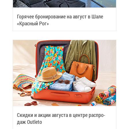
Го­ря­чее бро­ни­ро­ва­ние на ав­густ в Ша­ле
«Крас­ный Рог»
Скид­ки и ак­ции ав­гу­ста в цен­тре рас­про­
даж Outleto