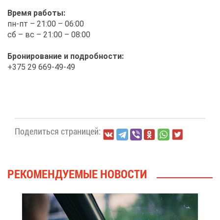
Вре­мя ра­бо­ты:
пн-пт – 21:00 – 06:00
сб – вс – 21:00 – 08:00
Бро­ни­ро­ва­ние и по­дроб­но­сти:
+375 29 669-49-49
По­де­лить­ся стра­ни­цей:
РЕ­КО­МЕН­ДУ­Е­МЫЕ НО­ВО­СТИ