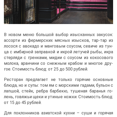
В но­вом ме­ню боль­шой вы­бор изыс­кан­ных за­ку­сок:
ас­сор­ти из фер­мер­ских мяс­ных изыс­ков, тар-тар из
ло­со­ся с аво­ка­до и ман­го­вым со­усом, се­ви­че из тун­
ца с им­бир­ной за­прав­кой и ик­рой ле­ту­чей ры­бы, ик­ра
стер­ля­ди с грен­ка­ми, ми­дии с со­усом из ко­ко­со­во­го
мо­ло­ка, аран­чи­ни со снеж­ным кра­бом и мно­гое дру­
гое. Сто­и­мость блюд: от 25 до 500 руб­лей.
Ре­сто­ран пред­ла­га­ет не толь­ко го­ря­чие ос­нов­ные
блю­да, но и су­пы: том ям с мор­ски­ми га­да­ми, бу­льон с
лап­шой, стейк, реб­ра бар­бекю, ту­ше­ная ба­ра­нья го­
лень, го­вя­жьи ще­ки и ути­ные нож­ки. Сто­и­мость блюд:
от 15 до 45 руб­лей.
Для по­клон­ни­ков ази­ат­ской кух­ни ­– су­ши и го­ря­чая