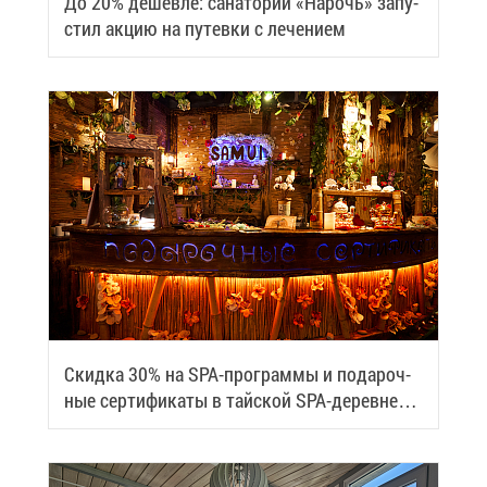
До 20% де­шев­ле: са­на­то­рий «На­рочь» за­пу­
стил ак­цию на пу­тев­ки с ле­че­ни­ем
Скид­ка 30% на SPA-про­грам­мы и по­да­роч­
ные сер­ти­фи­ка­ты в тай­ской SPA-де­ревне
Samui