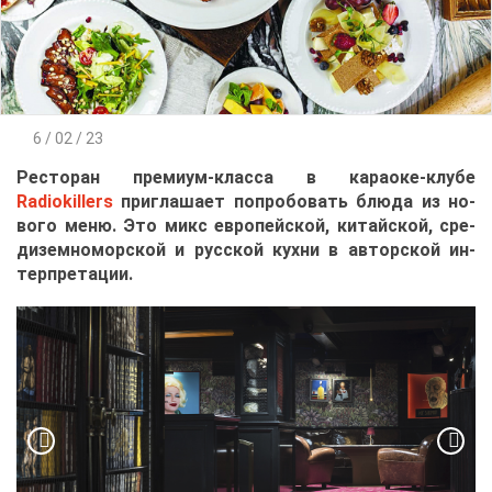
6 / 02 / 23
Ре­сто­ран пре­ми­ум-клас­са в ка­ра­оке-клу­бе
Radiokillers
при­гла­ша­ет по­про­бо­вать блю­да из но­
во­го ме­ню. Это микс ев­ро­пей­ской, ки­тай­ской, сре­
ди­зем­но­мор­ской и рус­ской кух­ни в ав­тор­ской ин­
тер­пре­та­ции.