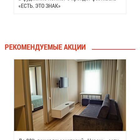
«ЕСТЬ. ЭТО ЗНАК»
РЕ­КО­МЕН­ДУ­Е­МЫЕ АК­ЦИИ