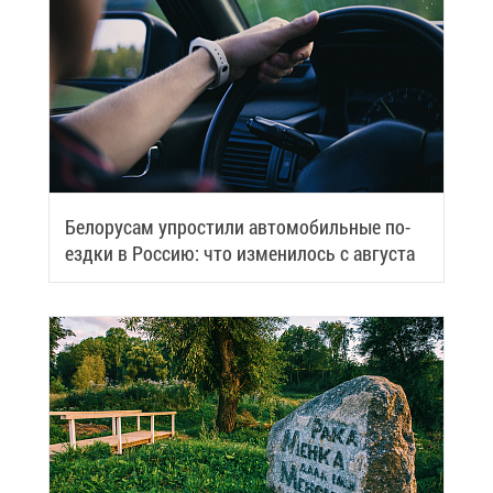
Бе­ло­ру­сам упро­сти­ли ав­то­мо­биль­ные по­
езд­ки в Рос­сию: что из­ме­ни­лось с ав­гу­ста