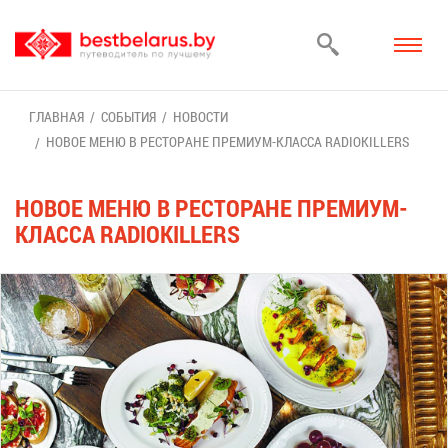
ГЛАВ­НАЯ
СО­БЫ­ТИЯ
НО­ВО­СТИ
НО­ВОЕ МЕ­НЮ В РЕ­СТО­РАНЕ ПРЕ­МИ­УМ-КЛАС­СА RADIOKILLERS
НО­ВОЕ МЕ­НЮ В РЕ­СТО­РАНЕ ПРЕ­МИ­УМ-
КЛАС­СА RADIOKILLERS