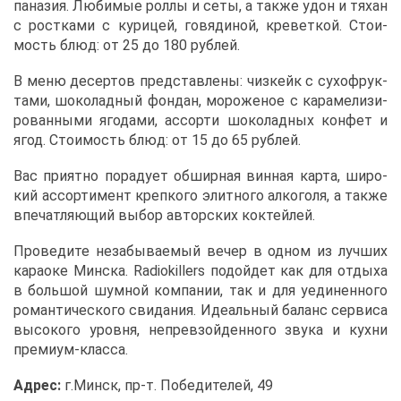
па­на­зия. Лю­би­мые рол­лы и се­ты, а та­к­же удон и тя­хан
с рост­ка­ми с ку­ри­цей, го­вя­ди­ной, кре­вет­кой. Сто­и­
мость блюд: от 25 до 180 руб­лей.
В ме­ню де­сер­тов пред­став­ле­ны: чиз­кейк с су­хо­фрук­
та­ми, шо­ко­лад­ный фон­дан, мо­ро­же­ное с ка­ра­ме­ли­зи­
ро­ван­ны­ми яго­да­ми, ас­сор­ти шо­ко­лад­ных кон­фет и
ягод. Сто­и­мость блюд: от 15 до 65 руб­лей.
Вас при­ят­но по­ра­ду­ет об­шир­ная вин­ная кар­та, ши­ро­
кий ас­сор­ти­мент креп­ко­го элит­но­го ал­ко­го­ля, а та­к­же
впе­чат­ля­ю­щий вы­бор ав­тор­ских кок­тей­лей.
Про­ве­ди­те неза­бы­ва­е­мый ве­чер в од­ном из луч­ших
ка­ра­оке Мин­ска. Radiokillers по­дой­дет как для от­ды­ха
в боль­шой шум­ной ком­па­нии, так и для уеди­нен­но­го
ро­ман­ти­че­ско­го сви­да­ния. Иде­аль­ный ба­ланс сер­ви­са
вы­со­ко­го уров­ня, непре­взой­ден­но­го зву­ка и кух­ни
пре­ми­ум-клас­са.
Ад­рес:
г.Минск, пр-т. По­бе­ди­те­лей, 49