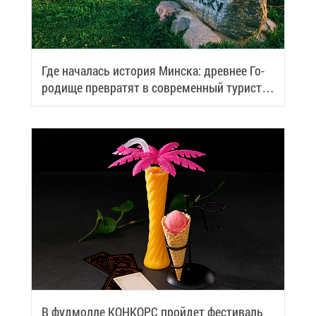
Где на­ча­лась ис­то­рия Мин­ска: древ­нее Го­
ро­ди­ще пре­вра­тят в со­вре­мен­ный ту­ри­сти­
че­ский центр
В фуд­мол­ле КОН­КОРС прой­дет фе­сти­валь