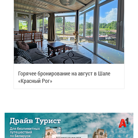
Го­ря­чее бро­ни­ро­ва­ние на ав­густ в Ша­ле
«Крас­ный Рог»