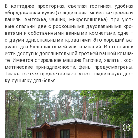
В кот­те­дже про­стор­ная, свет­лая го­сти­ная; удоб­ная
обо­ру­до­ван­ная кух­ня (хо­ло­диль­ник, мой­ка, встро­ен­ная
па­нель, вы­тяж­ка, чай­ник, мик­ро­вол­нов­ка); три уют­
ные спаль­ни: две с рос­кош­ны­ми дву­спаль­ны­ми кро­
ва­тя­ми и соб­ствен­ны­ми ван­ны­ми ком­на­та­ми, од­на –
с дву­мя од­но­спаль­ны­ми кро­ва­тя­ми. Это хо­ро­ший ва­
ри­ант для боль­ших се­мей или ком­па­ний. Из го­сти­ной
есть до­ступ к до­пол­ни­тель­ной тре­тьей ван­ной ком­на­
те. Име­ет­ся сти­раль­ная ма­ши­на.Та­поч­ки, ха­ла­ты, кос­
ме­ти­че­ские при­над­леж­но­сти, фе­ны преду­смот­ре­ны.
Та­к­же го­стям предо­став­ля­ют утюг, гла­диль­ную дос­
ку, су­шил­ку для бе­лья.