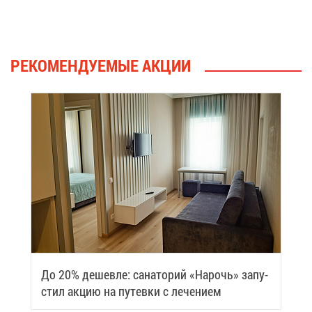
РЕ­КО­МЕН­ДУ­Е­МЫЕ АК­ЦИИ
До 20% де­шев­ле: са­на­то­рий «На­рочь» за­пу­
стил ак­цию на пу­тев­ки с ле­че­ни­ем