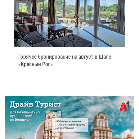
Го­ря­чее бро­ни­ро­ва­ние на ав­густ в Ша­ле
«Крас­ный Рог»