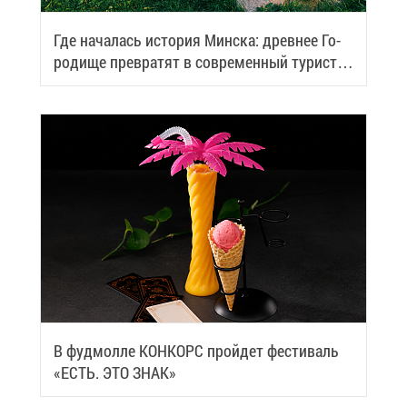
Где на­ча­лась ис­то­рия Мин­ска: древ­нее Го­
ро­ди­ще пре­вра­тят в со­вре­мен­ный ту­ри­сти­
че­ский центр
В фуд­мол­ле КОН­КОРС прой­дет фе­сти­валь
«ЕСТЬ. ЭТО ЗНАК»