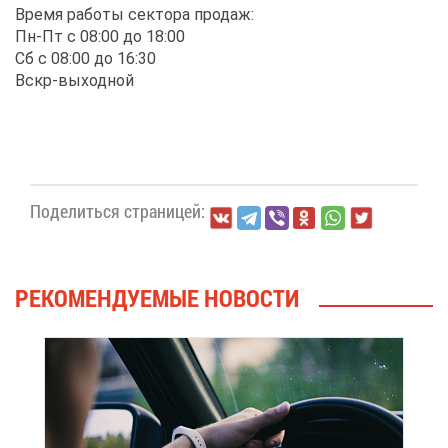
Вре­мя ра­бо­ты сек­то­ра про­даж:
Пн-Пт с 08:00 до 18:00
Сб с 08:00 до 16:30
Вскр-вы­ход­ной
По­де­лить­ся стра­ни­цей:
РЕ­КО­МЕН­ДУ­Е­МЫЕ НО­ВО­СТИ