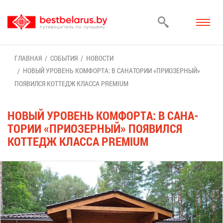
ГЛАВ­НАЯ
СО­БЫ­ТИЯ
НО­ВО­СТИ
НО­ВЫЙ УРО­ВЕНЬ КОМ­ФОР­ТА: В СА­НА­ТО­РИИ «ПРИ­ОЗЕР­НЫЙ»
ПО­ЯВИЛ­СЯ КОТ­ТЕДЖ КЛАС­СА PREMIUM
НО­ВЫЙ УРО­ВЕНЬ КОМ­ФОР­ТА: В СА­НА­
ТО­РИИ «ПРИ­ОЗЕР­НЫЙ» ПО­ЯВИЛ­СЯ
КОТ­ТЕДЖ КЛАС­СА PREMIUM