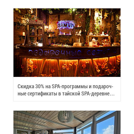
Скид­ка 30% на SPA-про­грам­мы и по­да­роч­
ные сер­ти­фи­ка­ты в тай­ской SPA-де­ревне
Samui