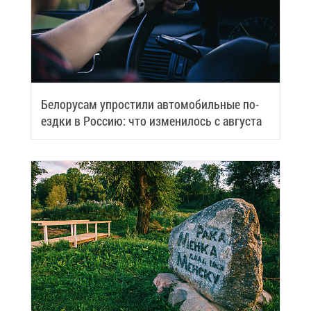
Бе­ло­ру­сам упро­сти­ли ав­то­мо­биль­ные по­
езд­ки в Рос­сию: что из­ме­ни­лось с ав­гу­ста