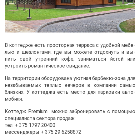
В кот­те­дже есть про­стор­ная тер­ра­са с удоб­ной ме­бе­
лью и шез­лон­га­ми, где вы мо­же­те от­дох­нуть и вы­
пить свой утрен­ний ко­фе, за­ни­мать­ся йо­гой или
устро­ить ро­ман­ти­че­ское сви­да­ние.
На тер­ри­то­рии обо­ру­до­ва­на уют­ная бар­бекю-зо­на для
неза­бы­ва­е­мых теп­лых ве­че­ров в ком­па­нии са­мых
близ­ких. У кот­те­джа есть ме­сто для пар­ков­ки ав­то­
мо­би­ля.
Кот­тедж Premium мож­но за­бро­ни­ро­вать с по­мо­щью
спе­ци­а­ли­ста сек­то­ра про­даж:
тел. + 375 1797 20400
мес­сен­дже­ры + 375 29 6258872