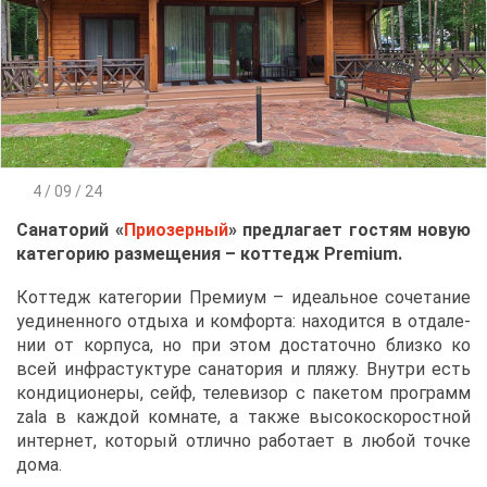
4 / 09 / 24
Са­на­то­рий «
При­озер­ный
» пред­ла­га­ет го­стям но­вую
ка­те­го­рию раз­ме­ще­ния – кот­тедж Premium.
Кот­тедж ка­те­го­рии Пре­ми­ум – иде­аль­ное со­че­та­ние
уеди­нен­но­го от­ды­ха и ком­фор­та: на­хо­дит­ся в от­да­ле­
нии от кор­пу­са, но при этом до­ста­точ­но близ­ко ко
всей ин­фра­с­тук­ту­ре са­на­то­рия и пля­жу. Внут­ри есть
кон­ди­ци­о­не­ры, сейф, те­ле­ви­зор с па­ке­том про­грамм
zala в каж­дой ком­на­те, а та­к­же вы­со­ко­ско­рост­ной
ин­тер­нет, ко­то­рый от­лич­но ра­бо­та­ет в лю­бой точ­ке
до­ма.