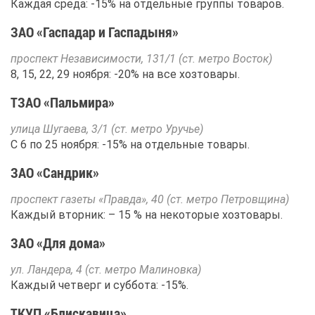
Каж­дая сре­да: -15% на от­дель­ные груп­пы то­ва­ров.
ЗАО «Гас­па­дар и Гас­пады­ня»
про­спект Неза­ви­си­мо­сти, 131/1 (ст. мет­ро Во­сток)
8, 15, 22, 29 но­яб­ря: -20% на все хозто­ва­ры.
ТЗАО «Паль­ми­ра»
ули­ца Шу­га­е­ва, 3/1 (ст. мет­ро Уру­чье)
С 6 по 25 но­яб­ря: -15% на от­дель­ные то­ва­ры.
ЗАО «Сан­д­рик»
про­спект га­зе­ты «Прав­да», 40 (ст. мет­ро Пет­ров­щи­на)
Каж­дый втор­ник: – 15 % на неко­то­рые хозто­ва­ры.
ЗАО «Для до­ма»
ул. Лан­де­ра, 4 (ст. мет­ро Ма­ли­нов­ка)
Каж­дый чет­верг и суб­бо­та: -15%.
ТКУП «Блис­ка­ви­ца»