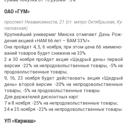
ОАО «ГУМ»
про­спект Неза­ви­си­мо­сти, 21 (ст. мет­ро Ок­тябрь­ская, Ку­
па­лов­ская)
Круп­ней­ший уни­вер­маг Мин­ска от­ме­ча­ет День Рож­
де­ния ак­ци­ей «НАМ 66 лет – ВАМ 33%!».
Она прой­дет 4, 5, 6 но­яб­ря, при этом це­на 66 на­име­но­
ва­ний то­ва­ров бу­дет сни­же­на на 33%.
2 и 30 но­яб­ря прой­дет ак­ция «Щед­рый день» пер­вой
вер­сии: -22% на непро­до­воль­ствен­ные то­ва­ры, -5% на
про­до­воль­ствен­ные то­ва­ры;
9, 16, 23 но­яб­ря бу­дет дей­ство­вать ак­ция «Щед­рый
день» вто­рой вер­сии: -20% на непро­до­воль­ствен­ные
то­ва­ры, -5% на про­до­воль­ствен­ные то­ва­ры.
Для дер­жа­те­лей дис­конт­ных карт:
7 и 8 но­яб­ря: -25% на непро­до­воль­ствен­ные то­ва­ры;
24 и 25 но­яб­ря: -22% на непро­до­воль­ствен­ные то­ва­ры.
УП «Кир­маш»