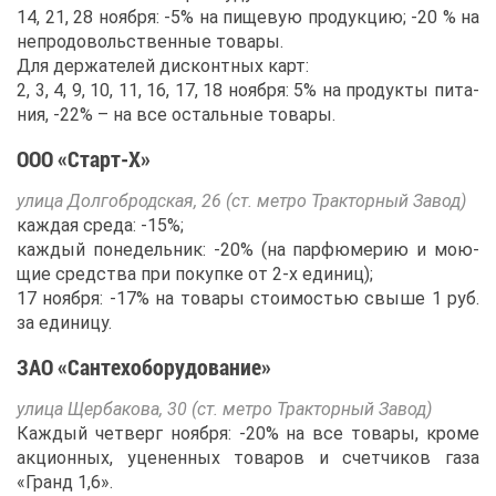
14, 21, 28 но­яб­ря: -5% на пи­ще­вую про­дук­цию; -20 % на
непро­до­воль­ствен­ные то­ва­ры.
Для дер­жа­те­лей дис­конт­ных карт:
2, 3, 4, 9, 10, 11, 16, 17, 18 но­яб­ря: 5% на про­дук­ты пи­та­
ния, -22% – на все осталь­ные то­ва­ры.
ООО «Старт-Х»
ули­ца Дол­го­брод­ская, 26 (ст. мет­ро Трак­тор­ный За­вод)
каж­дая сре­да: -15%;
каж­дый по­не­дель­ник: -20% (на пар­фю­ме­рию и мо­ю­
щие сред­ства при по­куп­ке от 2-х еди­ниц);
17 но­яб­ря: -17% на то­ва­ры сто­и­мо­стью свы­ше 1 руб.
за еди­ни­цу.
ЗАО «Сан­тех­о­бо­ру­до­ва­ние»
ули­ца Щер­ба­ко­ва, 30 (ст. мет­ро Трак­тор­ный За­вод)
Каж­дый чет­верг но­яб­ря: -20% на все то­ва­ры, кро­ме
ак­ци­он­ных, уце­нен­ных то­ва­ров и счет­чи­ков га­за
«Гранд 1,6».