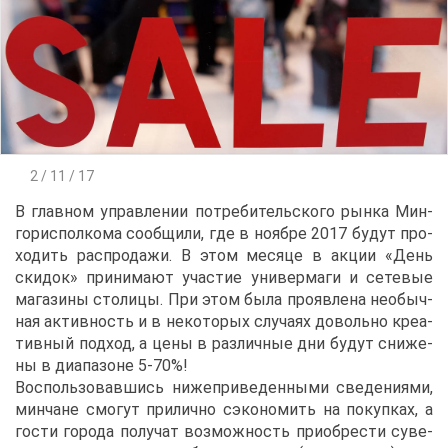
2 / 11 / 17
В глав­ном управ­ле­нии по­тре­би­тель­ско­го рын­ка Мин­
гор­ис­пол­ко­ма со­об­щи­ли, где в но­яб­ре 2017 бу­дут про­
хо­дить рас­про­да­жи. В этом ме­ся­це в ак­ции «День
ски­док» при­ни­ма­ют уча­стие уни­вер­ма­ги и се­те­вые
ма­га­зи­ны сто­ли­цы. При этом бы­ла про­яв­ле­на необыч­
ная ак­тив­ность и в неко­то­рых слу­ча­ях до­воль­но кре­а­
тив­ный под­ход, а це­ны в раз­лич­ные дни бу­дут сни­же­
ны в диа­па­зоне 5-70%!
Вос­поль­зо­вав­шись ни­же­при­ве­ден­ны­ми све­де­ни­я­ми,
мин­чане смо­гут при­лич­но сэко­но­мить на по­куп­ках, а
го­сти го­ро­да по­лу­чат воз­мож­ность при­об­ре­сти су­ве­