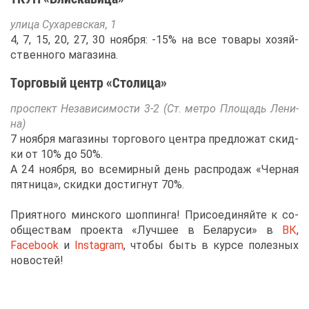
ули­ца Су­ха­рев­ская, 1
4, 7, 15, 20, 27, 30 но­яб­ря: -15% на все то­ва­ры хо­зяй­
ствен­но­го ма­га­зи­на.
Тор­го­вый центр «Сто­ли­ца»
про­спект Неза­ви­си­мо­сти 3-2 (Ст. мет­ро Пло­щадь Ле­ни­
на)
7 но­яб­ря ма­га­зи­ны тор­го­во­го цен­тра пред­ло­жат скид­
ки от 10% до 50%.
А 24 но­яб­ря, во все­мир­ный день рас­про­даж «Чер­ная
пят­ни­ца», скид­ки до­стиг­нут 70%.
При­ят­но­го мин­ско­го шоп­пин­га! При­со­еди­няй­те к со­
об­ще­ствам про­ек­та «Луч­шее в Бе­ла­ру­си» в
ВК
,
Facebook
и
Instagram
, что­бы быть в кур­се по­лез­ных
но­во­стей!