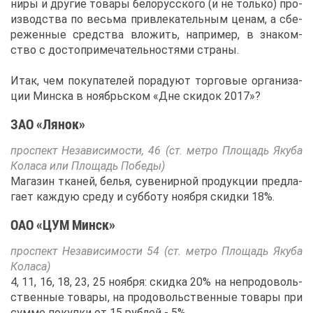
ни­ры и дру­гие то­ва­ры бе­ло­рус­ско­го (и не толь­ко) про­
из­вод­ства по весь­ма при­вле­ка­тель­ным це­нам, а сбе­
ре­жен­ные сред­ства вло­жить, на­при­мер, в зна­ком­
ство с до­сто­при­ме­ча­тель­но­стя­ми стра­ны.
Итак, чем по­ку­па­те­лей по­ра­ду­ют тор­го­вые ор­га­ни­за­
ции Мин­ска в но­ябрь­ском «Дне ски­док 2017»?
ЗАО «Ля­нок»
про­спект Неза­ви­си­мо­сти, 46 (ст. мет­ро Пло­щадь Яку­ба
Ко­ла­са или Пло­щадь По­бе­ды)
Ма­га­зин тка­ней, бе­лья, су­ве­нир­ной про­дук­ции пред­ла­
га­ет каж­дую сре­ду и суб­бо­ту но­яб­ря скид­ки 18%.
ОАО «ЦУМ Минск»
про­спект Неза­ви­си­мо­сти 54 (ст. мет­ро Пло­щадь Яку­ба
Ко­ла­са)
4, 11, 16, 18, 23, 25 но­яб­ря: скид­ка 20% на непро­до­воль­
ствен­ные то­ва­ры, на про­до­воль­ствен­ные то­ва­ры при
сум­ме по­куп­ки от 15 руб­лей - 5%.