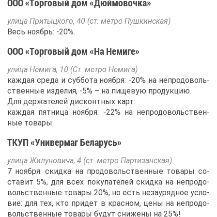
ООО «Тор­го­вый дом «Дюй­мо­воч­ка»
ули­ца При­тыц­ко­го, 40 (ст. мет­ро Пуш­кин­ская)
Весь но­ябрь: -20%.
ООО «Тор­го­вый дом «На Неми­ге»
ули­ца Неми­га, 10 (Ст. мет­ро Неми­га)
каж­дая сре­да и суб­бо­та но­яб­ря: -20% на непро­до­воль­
ствен­ные из­де­лия, -5% – на пи­ще­вую про­дук­цию.
Для дер­жа­те­лей дис­конт­ных карт:
каж­дая пят­ни­ца но­яб­ря: -22% на непро­до­воль­ствен­
ные то­ва­ры.
ТКУП «Уни­вер­маг Бе­ла­русь»
ули­ца Жи­лу­но­ви­ча, 4 (ст. мет­ро Пар­ти­зан­ская)
7 но­яб­ря: скид­ка на про­до­воль­ствен­ные то­ва­ры со­
ста­вит 5%, для всех по­ку­па­те­лей скид­ка на непро­до­
воль­ствен­ные то­ва­ры 20%, но есть неза­у­ряд­ное усло­
вие: для тех, кто при­дет в крас­ном, це­ны на непро­до­
воль­ствен­ные то­ва­ры бу­дут сни­же­ны на 25%!