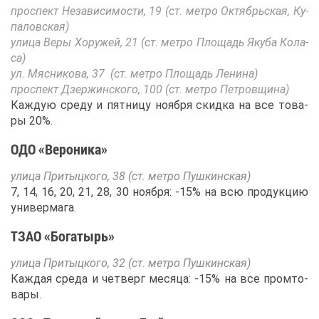
про­спект Неза­ви­си­мо­сти, 19 (ст. мет­ро Ок­тябрь­ская, Ку­
па­лов­ская)
ули­ца Ве­ры Хо­ру­жей, 21 (ст. мет­ро Пло­щадь Яку­ба Ко­ла­
са)
ул. Мяс­ни­ко­ва, 37 (ст. мет­ро Пло­щадь Ле­ни­на)
про­спект Дзер­жин­ско­го, 100 (ст. мет­ро Пет­ров­щи­на)
Каж­дую сре­ду и пят­ни­цу но­яб­ря скид­ка на все то­ва­
ры 20%.
ОДО «Ве­ро­ни­ка»
ули­ца При­тыц­ко­го, 38 (ст. мет­ро Пуш­кин­ская)
7, 14, 16, 20, 21, 28, 30 но­яб­ря: -15% на всю про­дук­цию
уни­вер­ма­га.
ТЗАО «Бо­га­тырь»
ули­ца При­тыц­ко­го, 32 (ст. мет­ро Пуш­кин­ская)
Каж­дая сре­да и чет­верг ме­ся­ца: -15% на все пром­то­
ва­ры.