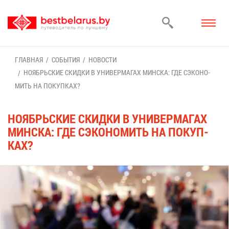
ГЛАВ­НАЯ
СО­БЫ­ТИЯ
НО­ВО­СТИ
НО­ЯБРЬ­СКИЕ СКИД­КИ В УНИ­ВЕР­МА­ГАХ МИН­СКА: ГДЕ СЭКО­НО­
МИТЬ НА ПО­КУП­КАХ?
НО­ЯБРЬ­СКИЕ СКИД­КИ В УНИ­ВЕР­МА­ГАХ
МИН­СКА: ГДЕ СЭКО­НО­МИТЬ НА ПО­КУП­
КАХ?