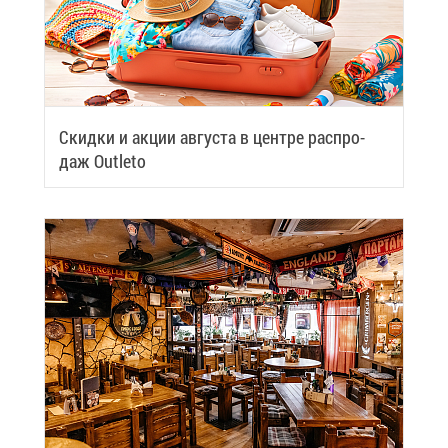
Скид­ки и ак­ции ав­гу­ста в цен­тре рас­про­
даж Outleto