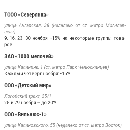
ТО­ОО «Се­ве­рян­ка»
ули­ца Ан­гар­ская, 38 (неда­ле­ко от ст. мет­ро Мо­ги­лев­
ская)
9, 16, 23, 30 но­яб­ря: -15% на неко­то­рые груп­пы то­ва­
ров.
ЗАО «1000 ме­ло­чей»
ули­ца Ка­ли­ни­на, 1 (ст. мет­ро Парк Че­люс­кин­цев)
Каж­дый чет­верг но­яб­ря: -15%.
ООО «Дет­ский мир»
Ло­гой­ский тракт, 25/1
28 и 29 но­яб­ря – до 20%.
ООО «Виль­нюс-1»
ули­ца Ка­ли­нов­ско­го, 55 (неда­ле­ко от ст. мет­ро Во­сток)