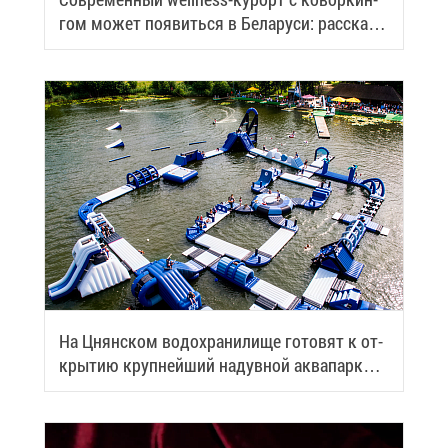
гом мо­жет по­явить­ся в Бе­ла­ру­си: рас­ска­
зы­ва­ем по­дроб­но­сти
На Цнян­ском во­до­хра­ни­ли­ще го­то­вят к от­
кры­тию круп­ней­ший на­дув­ной ак­ва­парк
Бе­ла­ру­си