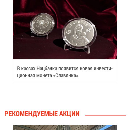
В кас­сах Нац­бан­ка по­явит­ся но­вая ин­ве­сти­
ци­он­ная мо­не­та «Сла­вян­ка»
РЕ­КО­МЕН­ДУ­Е­МЫЕ АК­ЦИИ