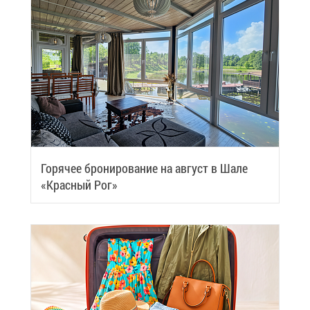
Го­ря­чее бро­ни­ро­ва­ние на ав­густ в Ша­ле
«Крас­ный Рог»