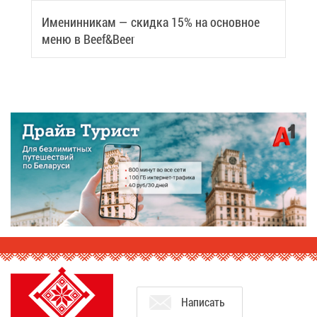
Име­нин­ни­кам — скид­ка 15% на ос­нов­ное
ме­ню в Beef&Beer
На­пи­сать