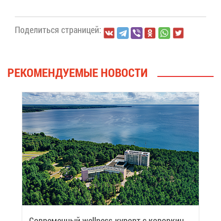
По­де­лить­ся стра­ни­цей:
РЕ­КО­МЕН­ДУ­Е­МЫЕ НО­ВО­СТИ
Со­вре­мен­ный wellness-ку­рорт с ко­вор­кин­