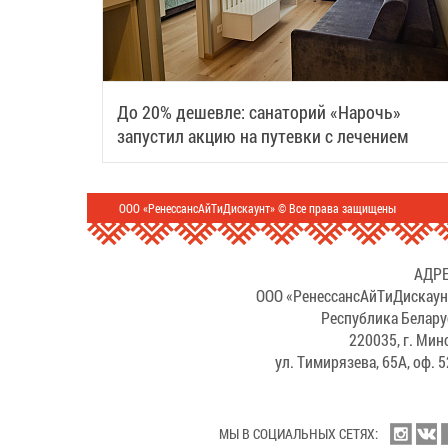
До 20% дешевле: санаторий «Нарочь»
запустил акцию на путевки с лечением
ООО «РенессансАйТиДискаунт» © Все права защищены
АДРЕ
ООО «РенессансАйТиДискаун
Республика Белару
220035, г. Мин
ул. Тимирязева, 65А, оф. 
МЫ В СОЦИАЛЬНЫХ СЕТЯХ: