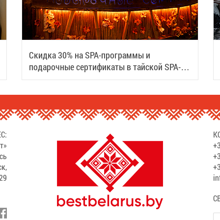
Скидка 30% на SPA-программы и
подарочные сертификаты в тайской SPA-
деревне Samui
С:
К
т»
+3
сь
+3
ск,
+3
529
in
С