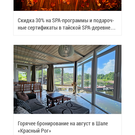
Скид­ка 30% на SPA-про­грам­мы и по­да­роч­
ные сер­ти­фи­ка­ты в тай­ской SPA-де­ревне
Samui
Го­ря­чее бро­ни­ро­ва­ние на ав­густ в Ша­ле
«Крас­ный Рог»