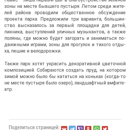
зо­ны на ме­сте быв­ше­го пу­сты­ря. Ле­том сре­ди жи­те­
лей рай­о­на про­во­ди­ли об­ще­ствен­ное об­суж­де­ние
про­ек­та пар­ка. Пред­ло­жи­ли три ва­ри­ан­та, боль­шин­
ство вы­ска­за­лось за пер­вый: пло­щад­ки для де­тей,
пик­ни­ка, вы­ступ­ле­ний улич­ных му­зы­кан­тов, а та­к­же
по­ля­ны, где мож­но бу­дет за­го­рать и за­ни­мать­ся по­
движ­ны­ми иг­ра­ми, зо­ны для про­гу­лок и ти­хо­го от­ды­
ха, пе­шие и ве­ло­до­рож­ки.
Та­к­же парк хо­тят укра­сить де­ко­ра­тив­ной цве­точ­ной
ком­по­зи­ци­ей. Со­би­ра­ют­ся со­здать пруд, на ко­то­ром
зи­мой мож­но бы­ло бы ка­тать­ся на конь­ках (ко­гда-то
не ме­сте пу­сты­ря бы­ло озе­ро), ланд­шафт­ный ам­фи­те­
атр.
По­де­лить­ся стра­ни­цей: