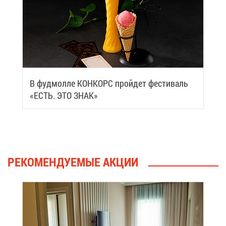
В фуд­мол­ле КОН­КОРС прой­дет фе­сти­валь
«ЕСТЬ. ЭТО ЗНАК»
РЕ­КО­МЕН­ДУ­Е­МЫЕ АК­ЦИИ