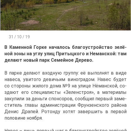
31 / 10 / 19
В Ка­мен­ной Гор­ке на­ча­лось бла­го­устрой­ство зе­лё­
ной зо­ны на уг­лу улиц При­тыц­ко­го и Неман­ской: там
де­ла­ют но­вый парк Се­мей­ное Де­ре­во.
В пар­ке де­ла­ют вход­ную груп­пу: её вы­пол­нят в ви­де
на­ве­са, уви­то­го де­ви­чьим ви­но­гра­дом. На­вес бу­дет
со сто­ро­ны жи­ло­го до­ма №9 на ули­це Нё­ман­ской, со­
зда­ют его спе­ци­а­ли­сты «Зе­лен­строя», а ма­те­ри­а­лы
за­ку­пи­ли за день­ги спон­со­ров, со­об­щил пер­вый за­ме­
сти­тель гла­вы ад­ми­ни­стра­ции Фрун­зен­ско­го рай­о­на
Де­нис Дра­пей. Ро­тон­ду хо­тят за­вер­шить в пер­вой
по­ло­вине но­яб­ря.
На­вес – лишь пер­вый шаг в бла­го­устрой­стве зе­лё­ной