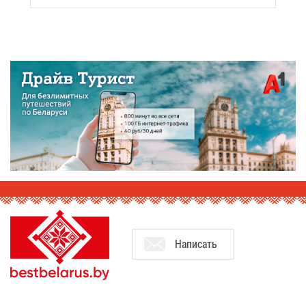
На­пи­сать