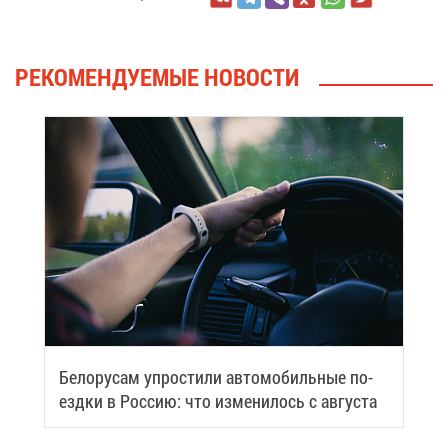
РЕ­КО­МЕН­ДУ­Е­МЫЕ НО­ВО­СТИ
Бе­ло­ру­сам упро­сти­ли ав­то­мо­биль­ные по­
езд­ки в Рос­сию: что из­ме­ни­лось с ав­гу­ста