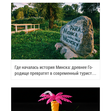
Где на­ча­лась ис­то­рия Мин­ска: древ­нее Го­
ро­ди­ще пре­вра­тят в со­вре­мен­ный ту­ри­сти­
че­ский центр