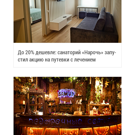
До 20% де­шев­ле: са­на­то­рий «На­рочь» за­пу­
стил ак­цию на пу­тев­ки с ле­че­ни­ем