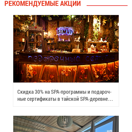
РЕ­КО­МЕН­ДУ­Е­МЫЕ АК­ЦИИ
Скид­ка 30% на SPA-про­грам­мы и по­да­роч­
ные сер­ти­фи­ка­ты в тай­ской SPA-де­ревне
Samui