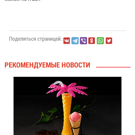
По­де­лить­ся стра­ни­цей:
РЕ­КО­МЕН­ДУ­Е­МЫЕ НО­ВО­СТИ