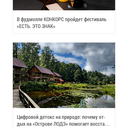
В фуд­мол­ле КОН­КОРС прой­дет фе­сти­валь
«ЕСТЬ. ЭТО ЗНАК»
Циф­ро­вой де­токс на при­ро­де: по­че­му от­
дых на «Ост­ро­ве ЛОДЭ» по­мо­га­ет вос­ста­но­