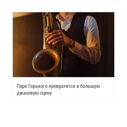
вить си­лы
Парк Горь­ко­го пре­вра­тит­ся в боль­шую
джа­зо­вую сце­ну