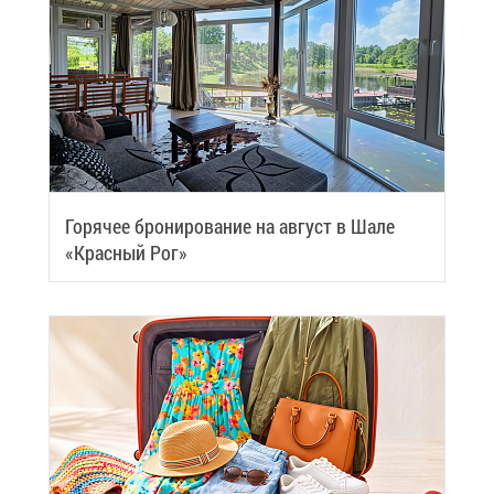
Го­ря­чее бро­ни­ро­ва­ние на ав­густ в Ша­ле
«Крас­ный Рог»