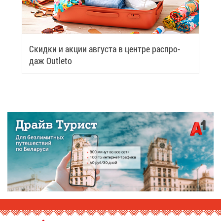
Скид­ки и ак­ции ав­гу­ста в цен­тре рас­про­
даж Outleto