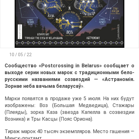
10 / 05 / 22
Со­об­ще­ство «Postcrossing in Belarus» со­об­ща­ет о
вы­хо­де се­рии но­вых ма­рок с тра­ди­ци­он­ны­ми бе­ло­
рус­ски­ми на­зва­ни­я­ми со­звез­дий — «Аст­ра­номія.
Зор­нае неба ва­чы­ма бе­ла­ру­саў
».
Мар­ки по­явят­ся в про­да­же уже 5 июля. На них бу­дут
изоб­ра­же­ны: Воз (Боль­шая Мед­ве­ди­ца), Ста­жа­ры
(Пле­я­ды), зор­ка Ка­за (звез­да Ка­пел­ла в со­звез­дии
Воз­ни­ка) и Тры Кас­цы (По­яс Ори­о­на).
Ти­раж ма­рок 40 ты­сяч эк­зем­пля­ров. Ме­сто га­ше­ния —
Минск-поч­тамт.