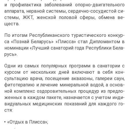
и про­фи­лак­ти­ка за­бо­ле­ва­ний опор­но-дви­га­тель­но­го
ап­па­ра­та, нерв­ной си­сте­мы, сер­деч­но-со­су­ди­стой си­
сте­мы, ЖКТ, жен­ской по­ло­вой сфе­ры, об­ме­на ве­
ществ.
По ито­гам Рес­пуб­ли­кан­ско­го ту­ри­сти­че­ско­го кон­кур­
са «По­знай Бе­ла­русь» «Плис­са» стал Ди­пло­ман­том в
но­ми­на­ции «Луч­ший са­на­то­рий го­да Рес­пуб­ли­ки Бе­ла­
русь».
Од­ни из са­мых по­пу­ляр­ных про­грамм в са­на­то­рии с
кур­сом от несколь­ких дней вклю­ча­ют в се­бя кон­
суль­та­цию вра­ча, по­се­ще­ние ак­ва­зо­ны, га­ле­реи саун,
фи­то­те­ра­пию и ле­че­ние ми­не­раль­ной во­дой, а ос­нов­
ной ком­плекс оздо­ро­ви­тель­ных про­це­дур из пред­ло­
жен­ных в каж­дом па­ке­те, на­зна­ча­ет­ся с уче­том ин­ди­
ви­ду­аль­ных ме­ди­цин­ских по­ка­за­ний для каж­до­го го­
стя:
«От­дых в Плис­са»;