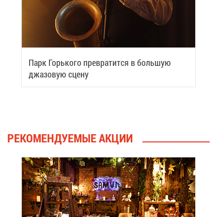
Парк Горь­ко­го пре­вра­тит­ся в боль­шую
джа­зо­вую сце­ну
РЕ­КО­МЕН­ДУ­Е­МЫЕ АК­ЦИИ