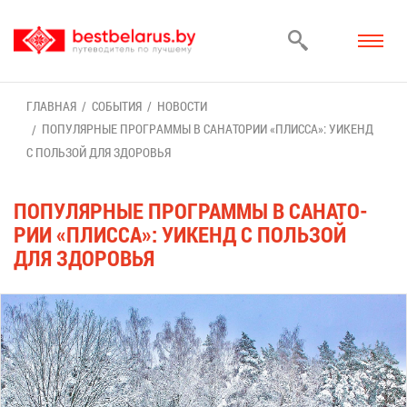
ГЛАВ­НАЯ
СО­БЫ­ТИЯ
НО­ВО­СТИ
ПО­ПУ­ЛЯР­НЫЕ ПРО­ГРАМ­МЫ В СА­НА­ТО­РИИ «ПЛИС­СА»: УИ­КЕНД
С ПОЛЬ­ЗОЙ ДЛЯ ЗДО­РО­ВЬЯ
ПО­ПУ­ЛЯР­НЫЕ ПРО­ГРАМ­МЫ В СА­НА­ТО­
РИИ «ПЛИС­СА»: УИ­КЕНД С ПОЛЬ­ЗОЙ
ДЛЯ ЗДО­РО­ВЬЯ