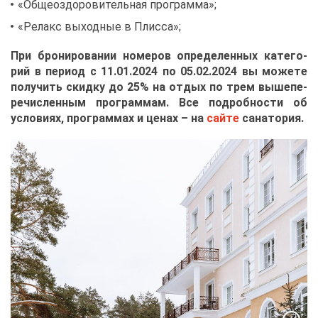
«Об­щеоздо­ро­ви­тель­ная про­грам­ма»;
«Ре­лакс вы­ход­ные в Плис­са»;
При бро­ни­ро­ва­нии но­ме­ров опре­де­лен­ных ка­те­го­
рий в пе­ри­од с 11.01.2024 по 05.02.2024 вы мо­же­те
по­лу­чить скид­ку до 25% на от­дых по трем вы­ше­пе­
ре­чис­лен­ным про­грам­мам. Все по­дроб­но­сти об
усло­ви­ях, про­грам­мах и це­нах – на
сай­те
са­на­то­рия.