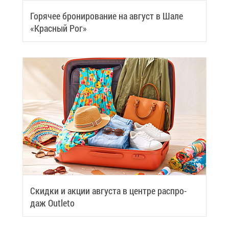
Го­ря­чее бро­ни­ро­ва­ние на ав­густ в Ша­ле
«Крас­ный Рог»
Скид­ки и ак­ции ав­гу­ста в цен­тре рас­про­
даж Outleto