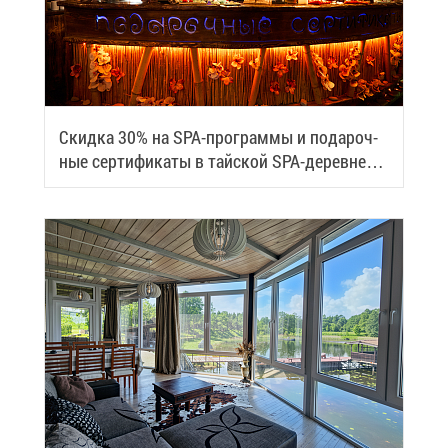
Скид­ка 30% на SPA-про­грам­мы и по­да­роч­
ные сер­ти­фи­ка­ты в тай­ской SPA-де­ревне
Samui