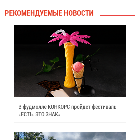
РЕ­КО­МЕН­ДУ­Е­МЫЕ НО­ВО­СТИ
В фуд­мол­ле КОН­КОРС прой­дет фе­сти­валь
«ЕСТЬ. ЭТО ЗНАК»