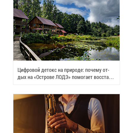
Циф­ро­вой де­токс на при­ро­де: по­че­му от­
дых на «Ост­ро­ве ЛОДЭ» по­мо­га­ет вос­ста­но­
вить си­лы