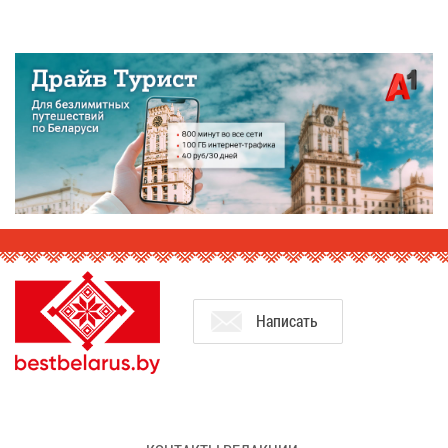
На­пи­сать