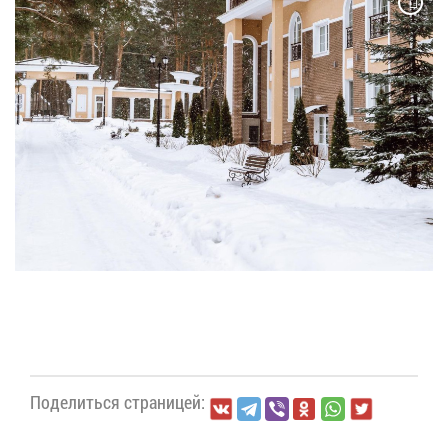
По­де­лить­ся стра­ни­цей: