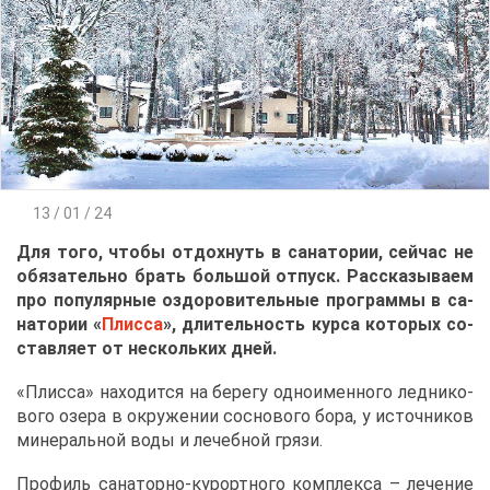
13 / 01 / 24
Для то­го, что­бы от­дох­нуть в са­на­то­рии, сей­час не
обя­за­тель­но брать боль­шой от­пуск. Рас­ска­зы­ва­ем
про по­пу­ляр­ные оздо­ро­ви­тель­ные про­грам­мы в са­
на­то­рии «
Плис­са
», дли­тель­ность кур­са ко­то­рых со­
став­ля­ет от несколь­ких дней.
«Плис­са» на­хо­дит­ся на бе­ре­гу од­но­имен­но­го лед­ни­ко­
во­го озе­ра в окру­же­нии сос­но­во­го бо­ра, у ис­точ­ни­ков
ми­не­раль­ной во­ды и ле­чеб­ной гря­зи.
Про­филь са­на­тор­но-ку­рорт­но­го ком­плек­са – ле­че­ние