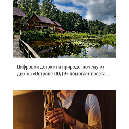
Циф­ро­вой де­токс на при­ро­де: по­че­му от­
дых на «Ост­ро­ве ЛОДЭ» по­мо­га­ет вос­ста­но­
вить си­лы