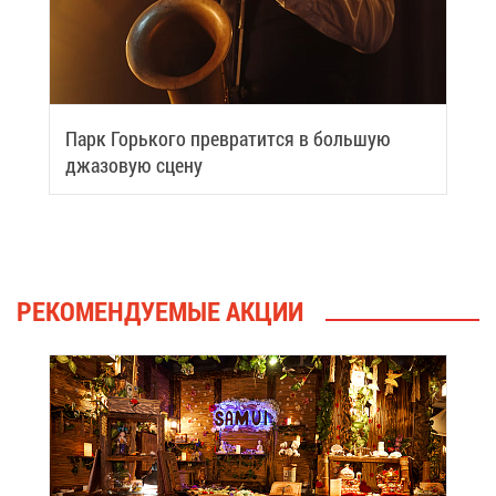
Парк Горь­ко­го пре­вра­тит­ся в боль­шую
джа­зо­вую сце­ну
РЕ­КО­МЕН­ДУ­Е­МЫЕ АК­ЦИИ