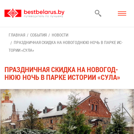
ГЛАВ­НАЯ
СО­БЫ­ТИЯ
НО­ВО­СТИ
ПРАЗД­НИЧ­НАЯ СКИД­КА НА НО­ВО­ГОД­НЮЮ НОЧЬ В ПАР­КЕ ИС­
ТО­РИИ «СУ­ЛА»
ПРАЗД­НИЧ­НАЯ СКИД­КА НА НО­ВО­ГОД­
НЮЮ НОЧЬ В ПАР­КЕ ИС­ТО­РИИ «СУ­ЛА»