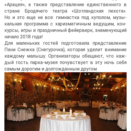
«Ара­цея», а та­к­же пред­став­ле­ние един­ствен­но­го в
стране Бро­дя­че­го те­ат­ра «Шот­ланд­ская пе­хо­та».
Но и это еще не все: гим­наст­ка под ку­по­лом, му­зы­
каль­ная про­грам­ма с ха­риз­ма­тич­ным ве­ду­щим, кон­
кур­сы, иг­ры и празд­нич­ный фей­ер­верк, зна­ме­ну­ю­щий
на­ча­ло 2018 го­да!
Для ма­лень­ких го­стей под­го­то­ви­ла пред­став­ле­ние
Па­ни Снеж­ка (Сне­гу­роч­ка), ко­то­рая уде­лит вни­ма­ние
каж­до­му ма­лы­шу. Ор­га­ни­за­то­ры обе­ща­ют, что каж­
дый гость пар­ка-му­зея по­чув­ству­ет в эту ночь се­бя
са­мым до­ро­гим и дол­го­ждан­ным дру­гом.