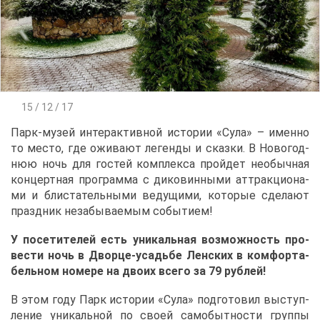
15 / 12 / 17
Парк-му­зей ин­тер­ак­тив­ной ис­то­рии «Су­ла» – имен­но
то ме­сто, где ожи­ва­ют ле­ген­ды и сказ­ки. В Но­во­год­
нюю ночь для го­стей ком­плек­са прой­дет необыч­ная
кон­церт­ная про­грам­ма с ди­ко­вин­ны­ми ат­трак­ци­о­на­
ми и бли­ста­тель­ны­ми ве­ду­щи­ми, ко­то­рые сде­ла­ют
празд­ник неза­бы­ва­е­мым со­бы­ти­ем!
У по­се­ти­те­лей есть уни­каль­ная воз­мож­ность про­
ве­сти ночь в Двор­це-усадь­бе Лен­ских в ком­фор­та­
бель­ном но­ме­ре на дво­их все­го за 79 руб­лей!
В этом го­ду Парк ис­то­рии «Су­ла» под­го­то­вил вы­ступ­
ле­ние уни­каль­ной по сво­ей са­мо­быт­но­сти груп­пы