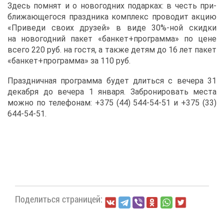
Здесь пом­нят и о но­во­год­них по­дар­ках: в честь при­
бли­жа­ю­ще­го­ся празд­ни­ка ком­плекс про­во­дит ак­цию
«При­ве­ди сво­их дру­зей» в ви­де 30%-ной скид­ки
на но­во­год­ний па­кет «бан­кет+про­грам­ма» по цене
все­го 220 руб. на го­стя, а та­к­же де­тям до 16 лет па­кет
«бан­кет+про­грам­ма» за 110 руб.
Празд­нич­ная про­грам­ма бу­дет длить­ся с ве­че­ра 31
де­каб­ря до ве­че­ра 1 ян­ва­ря. За­бро­ни­ро­вать ме­ста
мож­но по те­ле­фо­нам: +375 (44) 544-54-51 и +375 (33)
644-54-51.
По­де­лить­ся стра­ни­цей: