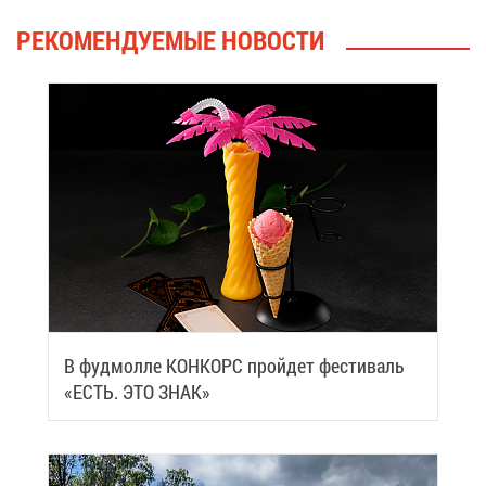
РЕ­КО­МЕН­ДУ­Е­МЫЕ НО­ВО­СТИ
В фуд­мол­ле КОН­КОРС прой­дет фе­сти­валь
«ЕСТЬ. ЭТО ЗНАК»