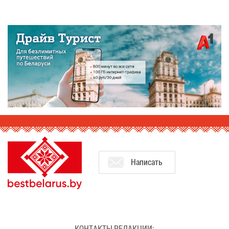
На­пи­сать
КОН­ТАК­ТЫ РЕ­ДАК­ЦИИ: