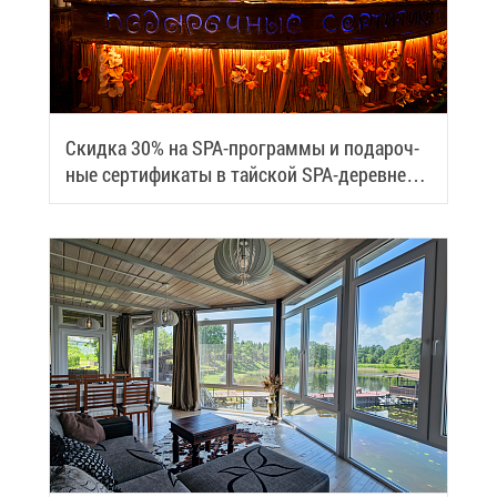
Скид­ка 30% на SPA-про­грам­мы и по­да­роч­
ные сер­ти­фи­ка­ты в тай­ской SPA-де­ревне
Samui