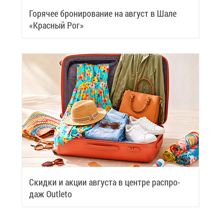
Го­ря­чее бро­ни­ро­ва­ние на ав­густ в Ша­ле
«Крас­ный Рог»
Скид­ки и ак­ции ав­гу­ста в цен­тре рас­про­
даж Outleto