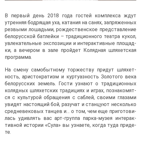
В пер­вый день 2018 го­да го­стей ком­плек­са ждут
утрен­няя бод­ря­щая уха, ка­та­ния на са­нях, за­пря­жен­ных
рез­вы­ми ло­ша­дь­ми, рож­де­ствен­ское пред­став­ле­ние
бе­ло­рус­ской бат­лей­ки – тра­ди­ци­он­но­го те­ат­ра ку­кол,
увле­ка­тель­ные экс­по­зи­ции и ин­тер­ак­тив­ные пло­щад­
ки, а ве­че­ром в за­ле прой­дет Ко­ляд­ная шля­хет­ская
про­грам­ма.
На сме­ну са­мо­быт­но­му тор­же­ству при­дут шля­хет­
ность, ари­сто­кра­тизм и кур­ту­аз­ность Зо­ло­то­го ве­ка
бе­ло­рус­ских зе­мель. Го­сти узна­ют о тра­ди­ци­он­ных
ко­ляд­ных шля­хет­ских тра­ди­ци­ях и иг­рах, по­зна­ко­мят­
ся с куль­ту­рой об­ра­ще­ния с саб­лей, сво­и­ми гла­за­ми
уви­дят на­сто­я­щий бой, ра­зу­чат и стан­цу­ют несколь­ко
сред­не­ве­ко­вых тан­цев и… о том, чем еще при­го­то­ви­
лась удив­лять вас арт-груп­па пар­ка-му­зея ин­тер­ак­
тив­ной ис­то­рии «Су­ла» вы узна­е­те, ко­гда ту­да при­де­
те.