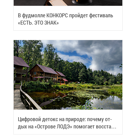
В фуд­мол­ле КОН­КОРС прой­дет фе­сти­валь
«ЕСТЬ. ЭТО ЗНАК»
Циф­ро­вой де­токс на при­ро­де: по­че­му от­
дых на «Ост­ро­ве ЛОДЭ» по­мо­га­ет вос­ста­но­
вить си­лы