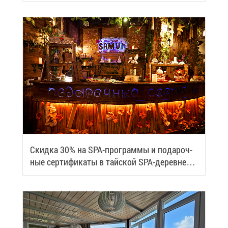
Скид­ка 30% на SPA-про­грам­мы и по­да­роч­
ные сер­ти­фи­ка­ты в тай­ской SPA-де­ревне
Samui