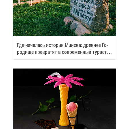
Где на­ча­лась ис­то­рия Мин­ска: древ­нее Го­
ро­ди­ще пре­вра­тят в со­вре­мен­ный ту­ри­сти­
че­ский центр