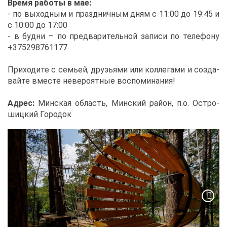
Вре­мя ра­бо­ты в мае:
- по вы­ход­ным и празд­нич­ным дням с 11:00 до 19:45 и
с 10:00 до 17:00
- в буд­ни – по пред­ва­ри­тель­ной за­пи­си по те­ле­фо­ну
+375298761177
При­хо­ди­те с се­мьей, дру­зья­ми или кол­ле­га­ми и со­зда­
вай­те вме­сте неве­ро­ят­ные вос­по­ми­на­ния!
Ад­рес:
Мин­ская об­ласть, Мин­ский рай­он, п.о. Остро­
шиц­кий Го­ро­док