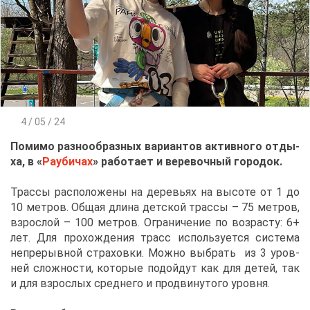
4 / 05 / 24
По­ми­мо раз­но­об­раз­ных ва­ри­ан­тов ак­тив­но­го от­ды­
ха, в «
Рау­би­чах
» ра­бо­та­ет и ве­ре­воч­ный го­ро­док.
Трас­сы рас­по­ло­же­ны на де­ре­вьях на вы­со­те от 1 до
10 мет­ров. Об­щая дли­на дет­ской трас­сы – 75 мет­ров,
взрос­лой – 100 мет­ров. Огра­ни­че­ние по воз­рас­ту: 6+
лет. Для про­хож­де­ния трасс ис­поль­зу­ет­ся си­сте­ма
непре­рыв­ной стра­хов­ки. Мож­но вы­брать из 3 уров­
ней слож­но­сти, ко­то­рые по­дой­дут как для де­тей, так
и для взрос­лых сред­не­го и про­дви­ну­то­го уров­ня.