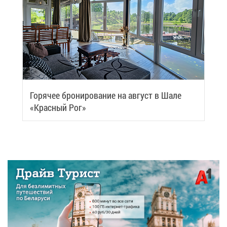
Го­ря­чее бро­ни­ро­ва­ние на ав­густ в Ша­ле
«Крас­ный Рог»