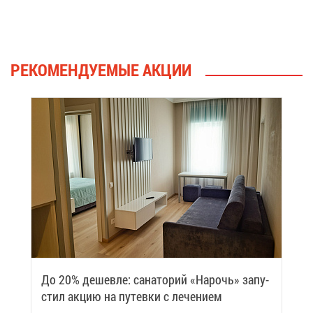
РЕ­КО­МЕН­ДУ­Е­МЫЕ АК­ЦИИ
До 20% де­шев­ле: са­на­то­рий «На­рочь» за­пу­
стил ак­цию на пу­тев­ки с ле­че­ни­ем