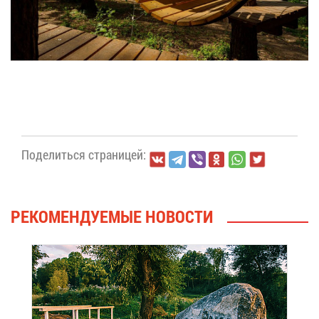
По­де­лить­ся стра­ни­цей:
РЕ­КО­МЕН­ДУ­Е­МЫЕ НО­ВО­СТИ