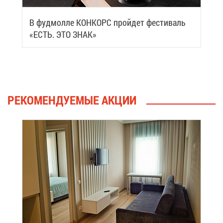
В фуд­мол­ле КОН­КОРС прой­дет фе­сти­валь
«ЕСТЬ. ЭТО ЗНАК»
РЕ­КО­МЕН­ДУ­Е­МЫЕ АК­ЦИИ