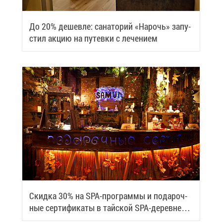
До 20% де­шев­ле: са­на­то­рий «На­рочь» за­пу­
стил ак­цию на пу­тев­ки с ле­че­ни­ем
Скид­ка 30% на SPA-про­грам­мы и по­да­роч­
ные сер­ти­фи­ка­ты в тай­ской SPA-де­ревне
Samui