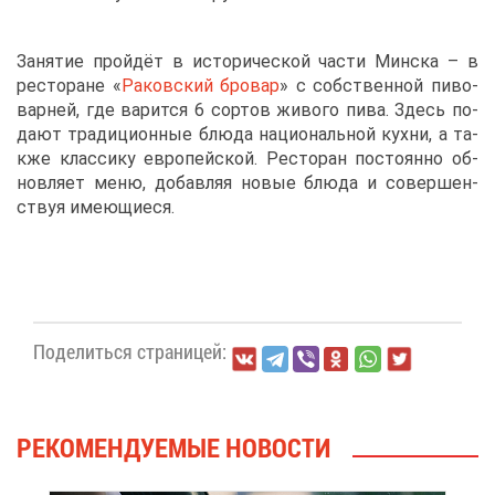
За­ня­тие прой­дёт в ис­то­ри­че­ской ча­сти Мин­ска – в
ре­сто­ране «
Ра­ков­ский бро­вар
» с соб­ствен­ной пи­во­
вар­ней, где ва­рит­ся 6 сор­тов жи­во­го пи­ва. Здесь по­
да­ют тра­ди­ци­он­ные блю­да на­ци­о­наль­ной кух­ни, а та­
к­же клас­си­ку ев­ро­пей­ской. Ре­сто­ран по­сто­ян­но об­
нов­ля­ет ме­ню, до­бав­ляя но­вые блю­да и со­вер­шен­
ствуя име­ю­щи­е­ся.
По­де­лить­ся стра­ни­цей:
РЕ­КО­МЕН­ДУ­Е­МЫЕ НО­ВО­СТИ