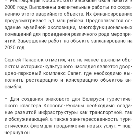
– Ре­став­ра­ция Кос­сов­ско­го ан­сам­бля бы­ла на­ча­та в
2008 го­ду. Вы­пол­не­ны зна­чи­тель­ные ра­бо­ты по со­хра­
не­нию это­го ава­рий­но­го объ­ек­та. Их фи­нан­си­ро­ва­ние
преду­смат­ри­ва­ет 5,1 млн руб­лей. Пред­по­ла­га­ет­ся со­
зда­ние му­зей­ной экс­по­зи­ции, мно­го­функ­ци­о­наль­ных
по­ме­ще­ний для про­ве­де­ния раз­лич­но­го ро­да ме­ро­при­
я­тий. За­вер­ше­ние ра­бот на объ­ек­те за­пла­ни­ро­ва­но на
2020 год.
Сер­гей Па­на­сюк от­ме­тил, что не ме­нее важ­ным объ­
ек­том ис­то­ри­ко-куль­тур­но­го на­сле­дия яв­ля­ет­ся двор­
цо­во-пар­ко­вый ком­плекс Са­пег, где необ­хо­ди­мо вы­
пол­нить ре­став­ра­цию и кон­сер­ва­цию объ­ек­тов ан­
сам­бля.
– Для со­зда­ния зна­ко­во­го для Бе­ла­ру­си ту­ри­сти­че­
ско­го кла­сте­ра Кос­со­во-Ру­жа­ны необ­хо­ди­мо со­зда­
ние раз­ви­той ин­фра­струк­ту­ры как транс­порт­ной, так
и об­слу­жи­ва­ю­щей, а та­к­же за­ин­те­ре­со­ван­ность ту­ри­
сти­че­ских фирм для про­дви­же­ния но­вых услуг, – под­
черк­нул он.