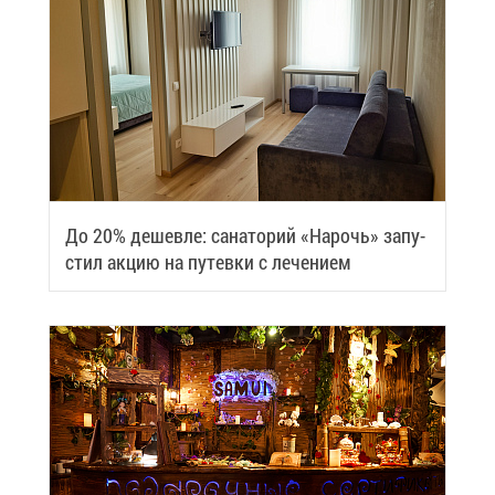
До 20% де­шев­ле: са­на­то­рий «На­рочь» за­пу­
стил ак­цию на пу­тев­ки с ле­че­ни­ем