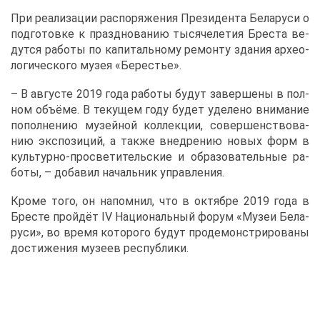
При ре­а­ли­за­ции рас­по­ря­же­ния Пре­зи­ден­та Бе­ла­ру­си о
под­го­тов­ке к празд­но­ва­нию ты­ся­че­ле­тия Бре­ста ве­
дут­ся ра­бо­ты по ка­пи­таль­но­му ре­мон­ту зда­ния ар­хео­
ло­ги­че­ско­го му­зея «Бе­ре­стье».
– В ав­гу­сте 2019 го­да ра­бо­ты бу­дут за­вер­ше­ны в пол­
ном объ­ё­ме. В те­ку­щем го­ду бу­дет уде­ле­но вни­ма­ние
по­пол­не­нию му­зей­ной кол­лек­ции, со­вер­шен­ство­ва­
нию экс­по­зи­ций, а та­к­же внед­ре­нию но­вых форм в
куль­тур­но-про­све­ти­тель­ские и об­ра­зо­ва­тель­ные ра­
бо­ты, – до­ба­вил на­чаль­ник управ­ле­ния.
Кро­ме то­го, он на­пом­нил, что в ок­тяб­ре 2019 го­да в
Бре­сте прой­дёт IV На­ци­о­наль­ный фо­рум «Му­зеи Бе­ла­
ру­си», во вре­мя ко­то­ро­го бу­дут про­де­мон­стри­ро­ва­ны
до­сти­же­ния му­зеев рес­пуб­ли­ки.