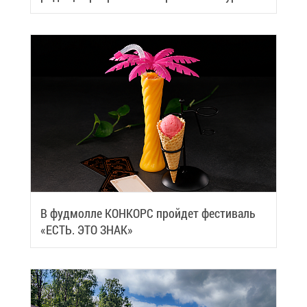
че­ский центр
В фуд­мол­ле КОН­КОРС прой­дет фе­сти­валь
«ЕСТЬ. ЭТО ЗНАК»