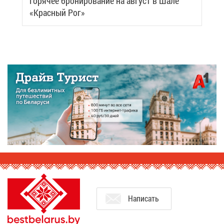
Го­ря­чее бро­ни­ро­ва­ние на ав­густ в Ша­ле
«Крас­ный Рог»
На­пи­сать