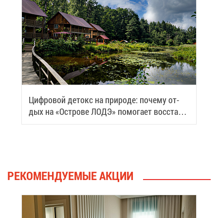
Циф­ро­вой де­токс на при­ро­де: по­че­му от­
дых на «Ост­ро­ве ЛОДЭ» по­мо­га­ет вос­ста­но­
вить си­лы
РЕ­КО­МЕН­ДУ­Е­МЫЕ АК­ЦИИ