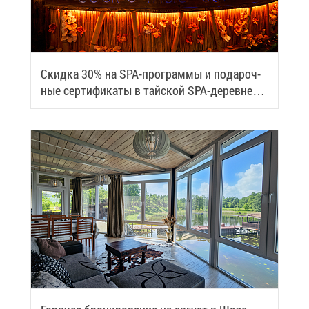
Скид­ка 30% на SPA-про­грам­мы и по­да­роч­
ные сер­ти­фи­ка­ты в тай­ской SPA-де­ревне
Samui