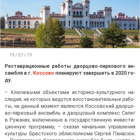
19 / 07 / 19
Ре­став­ра­ци­он­ные ра­бо­ты двор­цо­во-пар­ко­во­го ан­
сам­бля в г.
Кос­со­во
пла­ни­ру­ют за­вер­шить в 2020 го­
ду.
– Клю­че­вы­ми объ­ек­та­ми ис­то­ри­ко-куль­тур­но­го на­
сле­дия, на ко­то­рых ве­дут­ся вос­ста­но­ви­тель­ные ра­бо­
ты, на дан­ный мо­мент яв­ля­ют­ся Кос­сов­ский двор­цо­
во-пар­ко­вый ан­самбль и двор­цо­вый ком­плекс Са­пег
в Ру­жа­нах, вклю­чен­ные в го­су­дар­ствен­ную ин­ве­сти­
ци­он­ную про­грам­му, – ска­зал на­чаль­ник управ­ле­ния
куль­ту­ры Брест­ско­го обл­ис­пол­ко­ма Сер­гей Па­на­сюк.