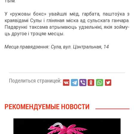
тым.
У «ру­жо­вы бокс» увай­шлі мёд, гар­ба­та, паштоўка з
кра­явідамі Су­лы і гліня­ная міска ад суль­ска­га ган­ча­ра.
Па­да­рункі так­са­ма ат­ры­ма­ю­ць удзельнікі, якія зой­му­
ць дру­гое і тр­эцяе мес­цы.
Мес­ца пра­вяд­зен­ня: Су­ла, вул. Цэн­траль­ная, 14
По­де­лить­ся стра­ни­цей:
РЕ­КО­МЕН­ДУ­Е­МЫЕ НО­ВО­СТИ