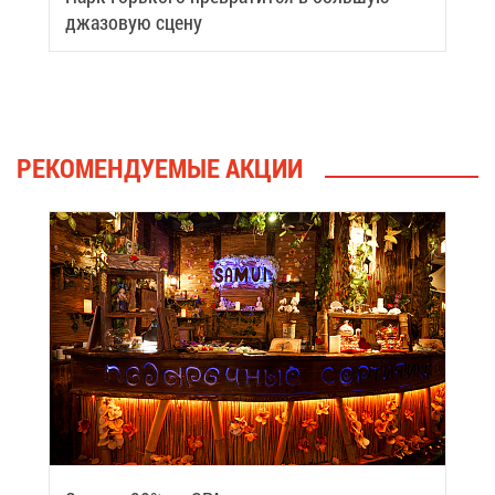
джа­зо­вую сце­ну
РЕ­КО­МЕН­ДУ­Е­МЫЕ АК­ЦИИ