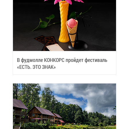
В фуд­мол­ле КОН­КОРС прой­дет фе­сти­валь
«ЕСТЬ. ЭТО ЗНАК»