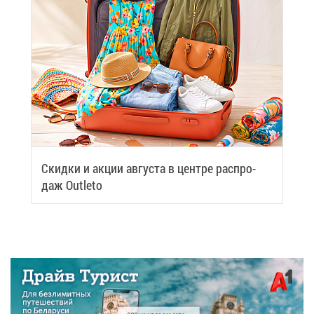
Скид­ки и ак­ции ав­гу­ста в цен­тре рас­про­
даж Outleto