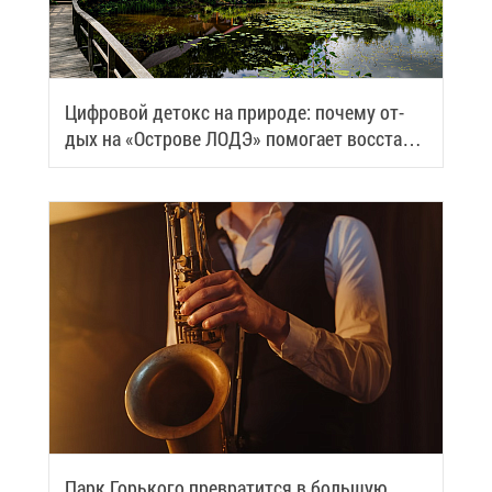
Циф­ро­вой де­токс на при­ро­де: по­че­му от­
дых на «Ост­ро­ве ЛОДЭ» по­мо­га­ет вос­ста­но­
вить си­лы
Парк Горь­ко­го пре­вра­тит­ся в боль­шую