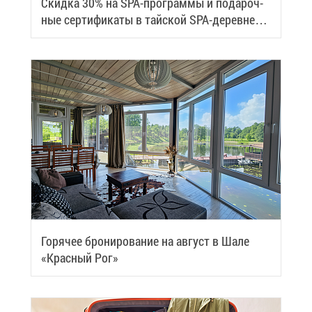
Скид­ка 30% на SPA-про­грам­мы и по­да­роч­
ные сер­ти­фи­ка­ты в тай­ской SPA-де­ревне
Samui
Го­ря­чее бро­ни­ро­ва­ние на ав­густ в Ша­ле
«Крас­ный Рог»