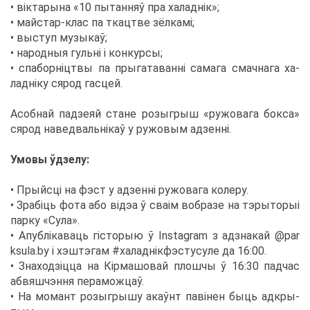
• вікта­ры­на «10 пы­тан­няў пра ха­ладнік»;
• май­стар-клас па ткац­тве зёл­камі;
• вы­ступ му­зы­каў;
• на­род­ныя гульні і кон­кур­сы;
• спа­борніцт­вы па пры­га­та­ванні са­ма­га смач­на­га ха­
ладніку ся­род гас­цей.
Асоб­най пад­зе­яй стане розыг­рыш «ру­жо­ва­га бок­са»
ся­род на­вед­вальнікаў у ру­жо­вым ад­зенні.
Умо­вы ўдзе­лу:
• Прый­сці на фэст у ад­зенні ру­жо­ва­га ко­ле­ру.
• Зрабіць фо­та або відэа ў сваім во­бра­зе на тэ­ры­то­рыі
пар­ку «Су­ла».
• Апубліка­ва­ць гісто­рыю ў Instagram з ад­зна­кай @​par​
ksul​a.​by і хэ­штэ­гам #ха­ладнікф­эс­ту­су­ле да 16:00.
• Зна­ходзіцца на Кірма­шо­вай плош­чы ў 16:30 пад­час
аб­вяш­ч­эн­ня пе­ра­мож­цаў.
• На мо­мант розыг­ры­шу акаўнт павінен бы­ць ад­кры­