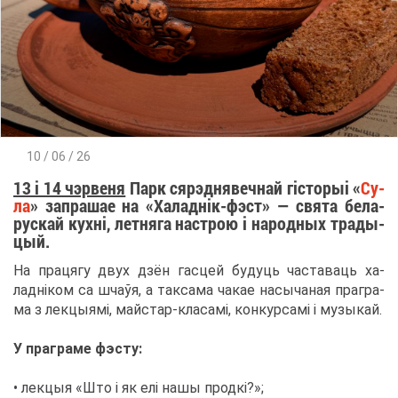
10 / 06 / 26
13 і 14 чэрве­ня
Парк сяр­эд­нявеч­най гісто­рыі «
Су­
ла
» за­пра­шае на «Ха­ладнік-фэст» — свя­та бе­ла­
рус­кай кухні, лет­ня­га на­строю і на­род­ных тра­ды­
цый.
На пра­ця­гу двух дзён гас­цей бу­ду­ць часта­ва­ць ха­
ладніком са шчаўя, а так­са­ма ча­кае на­сы­ча­ная пра­гра­
ма з лек­цы­ямі, май­стар-кла­самі, кон­кур­самі і му­зы­кай.
У пра­гра­ме фэс­ту:
• лек­цыя «Што і як елі на­шы продкі?»;