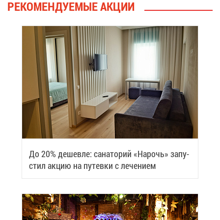
РЕ­КО­МЕН­ДУ­Е­МЫЕ АК­ЦИИ
До 20% де­шев­ле: са­на­то­рий «На­рочь» за­пу­
стил ак­цию на пу­тев­ки с ле­че­ни­ем