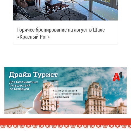
Го­ря­чее бро­ни­ро­ва­ние на ав­густ в Ша­ле
«Крас­ный Рог»