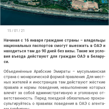
15 / 01 / 21
На­чи­ная с 16 ян­ва­ря граж­дане стра­ны – вла­дель­цы
на­ци­о­наль­ных пас­пор­тов смо­гут вы­ез­жать в ОАЭ и
на­хо­дить­ся там до 90 дней без ви­зы. Та­кие же усло­
вия въез­да дей­ству­ют для граж­дан ОАЭ в Бе­ла­ру­
си.
Объ­еди­нён­ные Араб­ские Эми­ра­ты – му­суль­ман­ская
стра­на с мо­нар­хи­че­ской фор­мой прав­ле­ния. Для мест­
ных жи­те­лей и ино­стран­цев там дей­ству­ют жёст­кие
пра­ви­ла и нор­мы по­ве­де­ния, невы­пол­не­ние ко­то­рых
вле­чёт за со­бой ад­ми­ни­стра­тив­ную и уго­лов­ную от­
вет­ствен­ность. Пе­ред по­езд­кой обя­за­тель­но про­кон­
суль­ти­руй­тесь о пра­ви­лах по­ве­де­ния в ОАЭ с аген­та­
ми тур­фир­мы.