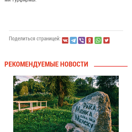
По­де­лить­ся стра­ни­цей:
РЕ­КО­МЕН­ДУ­Е­МЫЕ НО­ВО­СТИ