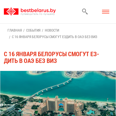
ГЛАВ­НАЯ
СО­БЫ­ТИЯ
НО­ВО­СТИ
С 16 ЯН­ВА­РЯ БЕ­ЛО­РУ­СЫ СМО­ГУТ ЕЗ­ДИТЬ В ОАЭ БЕЗ ВИЗ
С 16 ЯН­ВА­РЯ БЕ­ЛО­РУ­СЫ СМО­ГУТ ЕЗ­
ДИТЬ В ОАЭ БЕЗ ВИЗ