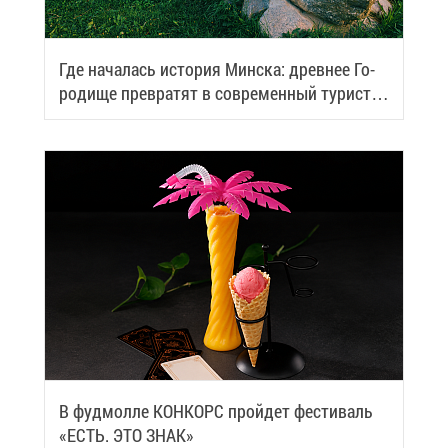
Где на­ча­лась ис­то­рия Мин­ска: древ­нее Го­
ро­ди­ще пре­вра­тят в со­вре­мен­ный ту­ри­сти­
че­ский центр
В фуд­мол­ле КОН­КОРС прой­дет фе­сти­валь
«ЕСТЬ. ЭТО ЗНАК»