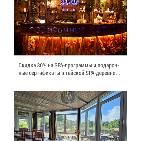
Скид­ка 30% на SPA-про­грам­мы и по­да­роч­
ные сер­ти­фи­ка­ты в тай­ской SPA-де­ревне
Samui