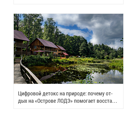
Циф­ро­вой де­токс на при­ро­де: по­че­му от­
дых на «Ост­ро­ве ЛОДЭ» по­мо­га­ет вос­ста­но­
вить си­лы