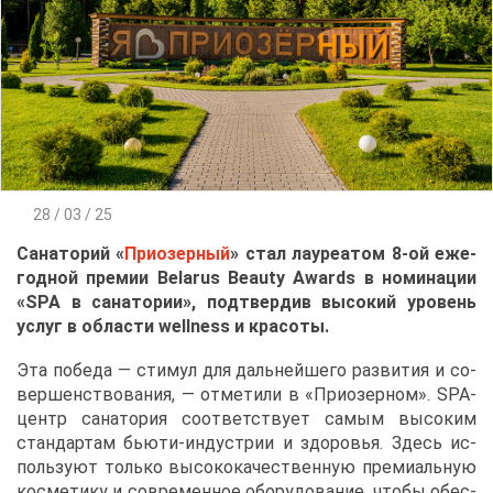
28 / 03 / 25
Са­на­то­рий «
При­озер­ный
» стал ла­у­ре­а­том 8-ой еже­
год­ной пре­мии Belarus Beauty Awards в но­ми­на­ции
«SPA в са­на­то­рии», под­твер­див вы­со­кий уро­вень
услуг в об­ла­сти wellness и кра­со­ты.
Эта по­бе­да — сти­мул для даль­ней­ше­го раз­ви­тия и со­
вер­шен­ство­ва­ния, — от­ме­ти­ли в «При­озер­ном». SPA-
центр са­на­то­рия со­от­вет­ству­ет са­мым вы­со­ким
стан­дар­там бью­ти-ин­ду­стрии и здо­ро­вья. Здесь ис­
поль­зу­ют толь­ко вы­со­ко­ка­че­ствен­ную пре­ми­аль­ную
кос­ме­ти­ку и со­вре­мен­ное обо­ру­до­ва­ние, что­бы обес­