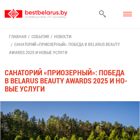
ГЛАВ­НАЯ
СО­БЫ­ТИЯ
НО­ВО­СТИ
СА­НА­ТО­РИЙ «ПРИ­ОЗЕР­НЫЙ»: ПО­БЕ­ДА В BELARUS BEAUTY
AWARDS 2025 И НО­ВЫЕ УСЛУ­ГИ
СА­НА­ТО­РИЙ «ПРИ­ОЗЕР­НЫЙ»: ПО­БЕ­ДА
В BELARUS BEAUTY AWARDS 2025 И НО­
ВЫЕ УСЛУ­ГИ