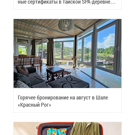
ные сер­ти­фи­ка­ты в тай­ской SPA-де­ревне
Samui
Го­ря­чее бро­ни­ро­ва­ние на ав­густ в Ша­ле
«Крас­ный Рог»