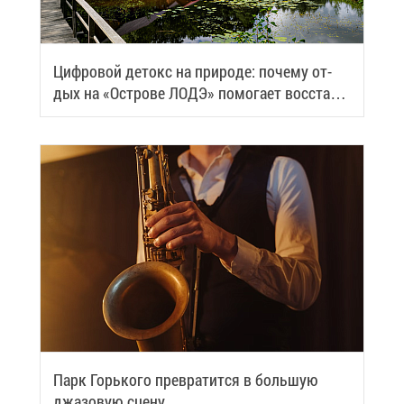
Циф­ро­вой де­токс на при­ро­де: по­че­му от­
дых на «Ост­ро­ве ЛОДЭ» по­мо­га­ет вос­ста­но­
вить си­лы
Парк Горь­ко­го пре­вра­тит­ся в боль­шую
джа­зо­вую сце­ну