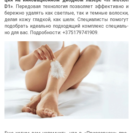
D1»
. Пе­ре­до­вая тех­но­ло­гия поз­во­ля­ет эф­фек­тив­но и
бе­реж­но уда­лять как свет­лые, так и тем­ные во­лос­ки,
де­лая ко­жу глад­кой, как шелк. Спе­ци­а­ли­сты по­мо­гут
по­до­брать иде­аль­но под­хо­дя­щий ком­плекс спе­ци­аль­
но для вас. По­дроб­но­сти: +375179741909.