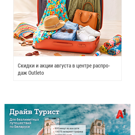
Скид­ки и ак­ции ав­гу­ста в цен­тре рас­про­
даж Outleto