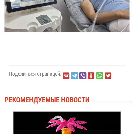
По­де­лить­ся стра­ни­цей:
РЕ­КО­МЕН­ДУ­Е­МЫЕ НО­ВО­СТИ