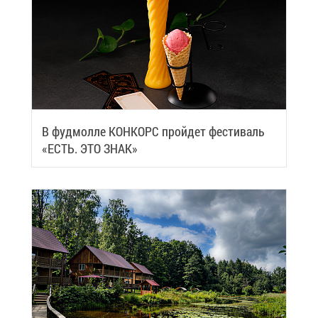
В фуд­мол­ле КОН­КОРС прой­дет фе­сти­валь
«ЕСТЬ. ЭТО ЗНАК»