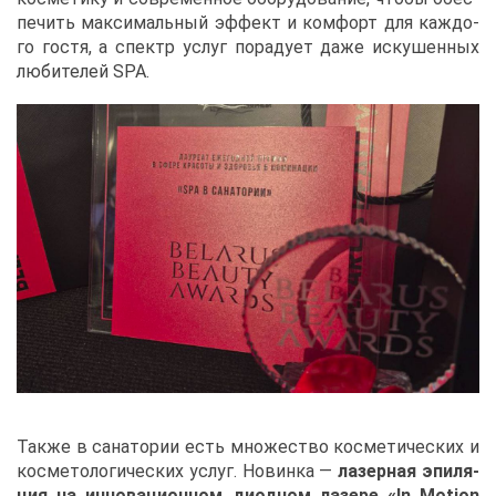
пе­чить мак­си­маль­ный эф­фект и ком­форт для каж­до­
го го­стя, а спектр услуг по­ра­ду­ет да­же ис­ку­шен­ных
лю­би­те­лей SPA.
Та­к­же в са­на­то­рии есть мно­же­ство кос­ме­ти­че­ских и
кос­ме­то­ло­ги­че­ских услуг. Но­вин­ка —
ла­зер­ная эпи­ля­
ция на ин­но­ва­ци­он­ном ди­од­ном ла­зе­ре «In Motion