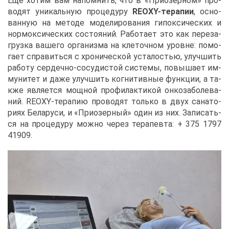
Еще хо­тим вам на­пом­нить, что в «При­озер­ном» про­
во­дят уни­каль­ную про­це­ду­ру
REOXY-те­ра­пии
, ос­но­
ван­ную на ме­то­де мо­де­ли­ро­ва­ния ги­по­кси­че­ских и
нор­мок­си­че­ских со­сто­я­ний. Ра­бо­та­ет это как пе­ре­за­
груз­ка ва­ше­го ор­га­низ­ма на кле­точ­ном уровне: по­мо­
га­ет спра­вить­ся с хро­ни­че­ской уста­ло­стью, улуч­шить
ра­бо­ту сер­деч­но-со­су­ди­стой си­сте­мы, по­вы­ша­ет им­
му­ни­тет и да­же улуч­шить ко­гни­тив­ные функ­ции, а та­
к­же яв­ля­ет­ся мощ­ной про­фи­лак­ти­кой он­ко­за­бо­ле­ва­
ний. REOXY-те­ра­пию про­во­дят толь­ко в двух са­на­то­
ри­ях Бе­ла­ру­си, и «При­озер­ный» один из них. За­пи­сать­
ся на про­це­ду­ру мож­но че­рез те­ра­пев­та: + 375 1797
41909.