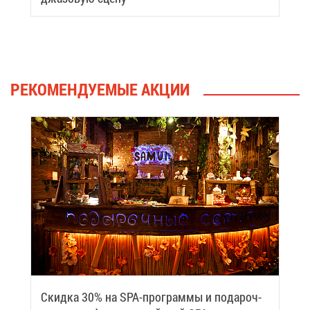
РЕ­КО­МЕН­ДУ­Е­МЫЕ АК­ЦИИ
Скид­ка 30% на SPA-про­грам­мы и по­да­роч­