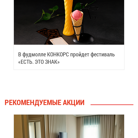
В фуд­мол­ле КОН­КОРС прой­дет фе­сти­валь
«ЕСТЬ. ЭТО ЗНАК»
РЕ­КО­МЕН­ДУ­Е­МЫЕ АК­ЦИИ