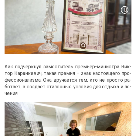
Как под­черк­нул за­ме­сти­тель пре­мьер-ми­ни­стра Вик­
тор Ка­ран­ке­вич, та­кая пре­мия – знак на­сто­я­ще­го про­
фес­си­о­на­лиз­ма. Она вру­ча­ет­ся тем, кто не про­сто ра­
бо­та­ет, а со­зда­ёт эта­лон­ные усло­вия для от­ды­ха и ле­
че­ния.