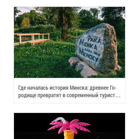
Где на­ча­лась ис­то­рия Мин­ска: древ­нее Го­
ро­ди­ще пре­вра­тят в со­вре­мен­ный ту­ри­сти­
че­ский центр