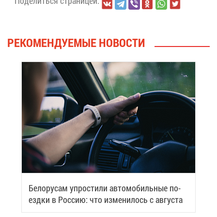
По­де­лить­ся стра­ни­цей:
РЕ­КО­МЕН­ДУ­Е­МЫЕ НО­ВО­СТИ
Бе­ло­ру­сам упро­сти­ли ав­то­мо­биль­ные по­
езд­ки в Рос­сию: что из­ме­ни­лось с ав­гу­ста