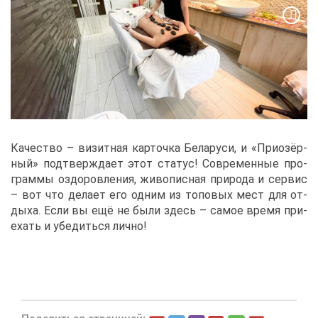
Ка­че­ство – ви­зит­ная кар­точ­ка Бе­ла­ру­си, и «При­озёр­
ный» под­твер­жда­ет этот ста­тус! Со­вре­мен­ные про­
грам­мы оздо­ров­ле­ния, жи­во­пис­ная при­ро­да и сер­вис
– вот что де­ла­ет его од­ним из то­по­вых мест для от­
ды­ха. Ес­ли вы ещё не бы­ли здесь – са­мое вре­мя при­
е­хать и убе­дить­ся лич­но!