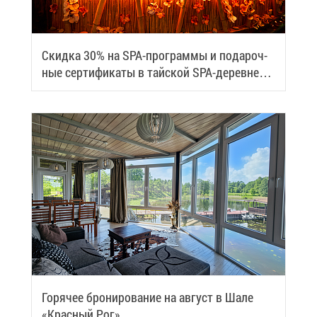
Скид­ка 30% на SPA-про­грам­мы и по­да­роч­
ные сер­ти­фи­ка­ты в тай­ской SPA-де­ревне
Samui
Го­ря­чее бро­ни­ро­ва­ние на ав­густ в Ша­ле
«Крас­ный Рог»