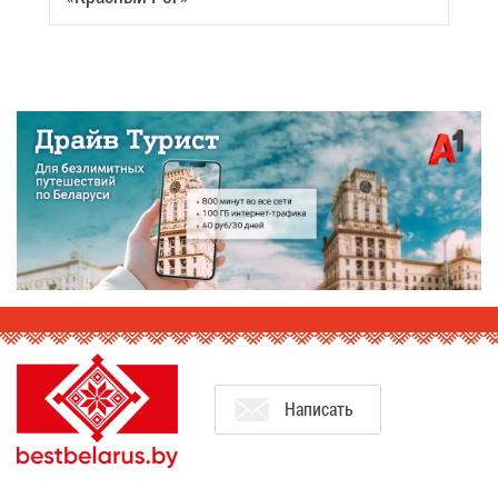
На­пи­сать