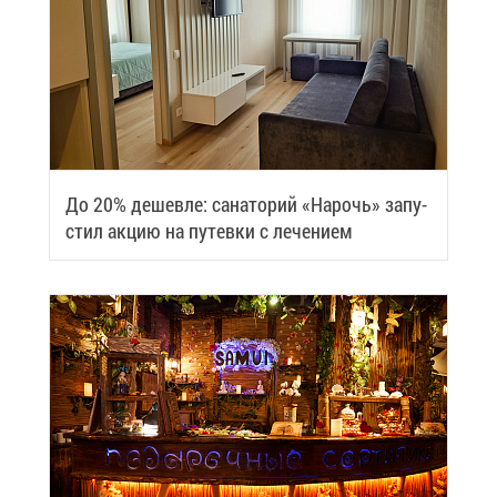
До 20% де­шев­ле: са­на­то­рий «На­рочь» за­пу­
стил ак­цию на пу­тев­ки с ле­че­ни­ем