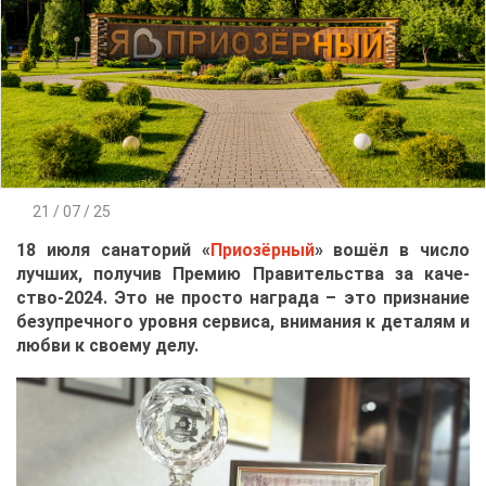
21 / 07 / 25
18 июля са­на­то­рий «
При­озёр­ный
» во­шёл в чис­ло
луч­ших, по­лу­чив Пре­мию Пра­ви­тель­ства за ка­че­
ство-2024. Это не про­сто на­гра­да – это при­зна­ние
без­упреч­но­го уров­ня сер­ви­са, вни­ма­ния к де­та­лям и
люб­ви к сво­е­му де­лу.