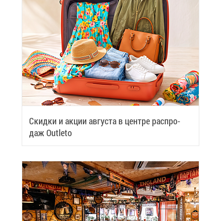
Скид­ки и ак­ции ав­гу­ста в цен­тре рас­про­
даж Outleto