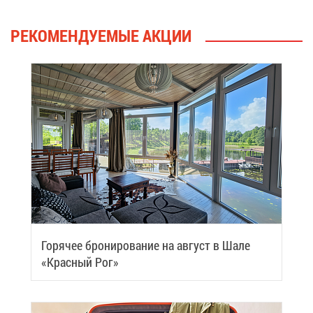
РЕ­КО­МЕН­ДУ­Е­МЫЕ АК­ЦИИ
Го­ря­чее бро­ни­ро­ва­ние на ав­густ в Ша­ле
«Крас­ный Рог»