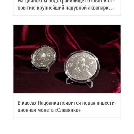
На Цнян­ском во­до­хра­ни­ли­ще го­то­вят к от­
кры­тию круп­ней­ший на­дув­ной ак­ва­парк
Бе­ла­ру­си
В кас­сах Нац­бан­ка по­явит­ся но­вая ин­ве­сти­
ци­он­ная мо­не­та «Сла­вян­ка»