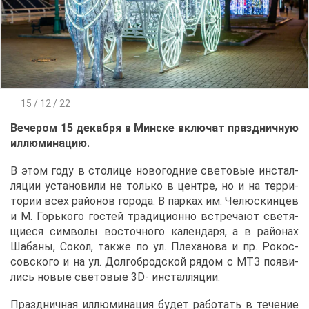
15 / 12 / 22
Ве­че­ром 15 де­каб­ря в Мин­ске вклю­чат празд­нич­ную
ил­лю­ми­на­цию.
В этом го­ду в сто­ли­це но­во­год­ние све­то­вые ин­стал­
ля­ции уста­но­ви­ли не толь­ко в цен­тре, но и на тер­ри­
то­рии всех рай­о­нов го­ро­да. В пар­ках им. Че­люс­кин­цев
и М. Горь­ко­го го­стей тра­ди­ци­он­но встре­ча­ют све­тя­
щи­е­ся сим­во­лы во­сточ­но­го ка­лен­да­ря, а в рай­о­нах
Ша­ба­ны, Со­кол, та­к­же по ул. Пле­ха­но­ва и пр. Ро­кос­
сов­ско­го и на ул. Дол­го­брод­ской ря­дом с МТЗ по­яви­
лись но­вые све­то­вые 3D- ин­стал­ля­ции.
Празд­нич­ная ил­лю­ми­на­ция бу­дет ра­бо­тать в те­че­ние