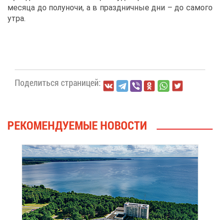
ме­ся­ца до по­лу­но­чи, а в празд­нич­ные дни – до са­мо­го
утра.
По­де­лить­ся стра­ни­цей:
РЕ­КО­МЕН­ДУ­Е­МЫЕ НО­ВО­СТИ