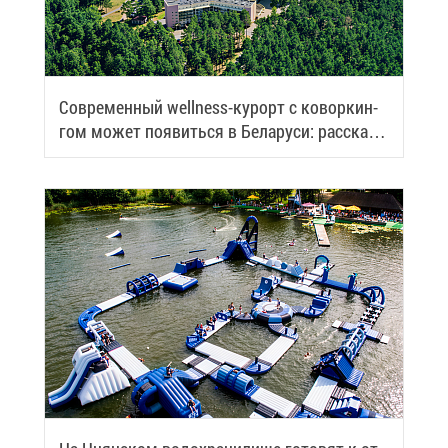
Со­вре­мен­ный wellness-ку­рорт с ко­вор­кин­
гом мо­жет по­явить­ся в Бе­ла­ру­си: рас­ска­
зы­ва­ем по­дроб­но­сти