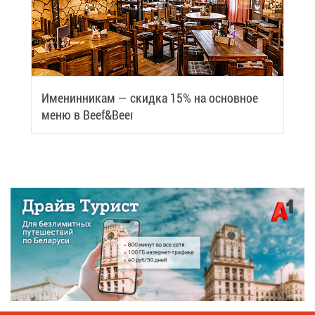
Име­нин­ни­кам — скид­ка 15% на ос­нов­ное
ме­ню в Beef&Beer