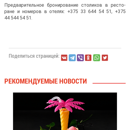
Пред­ва­ри­тель­ное бро­ни­ро­ва­ние сто­ли­ков в ре­сто­
ране и но­ме­ров в оте­лях: +375 33 644 54 51, +375
44 544 54 51.
По­де­лить­ся стра­ни­цей:
РЕ­КО­МЕН­ДУ­Е­МЫЕ НО­ВО­СТИ