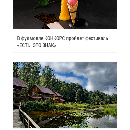
В фуд­мол­ле КОН­КОРС прой­дет фе­сти­валь
«ЕСТЬ. ЭТО ЗНАК»