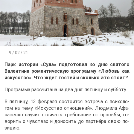
9 / 02 / 21
Парк ис­то­рии «Су­ла» под­го­то­вил ко дню свя­то­го
Ва­лен­ти­на ро­ман­ти­че­скую про­грам­му «Лю­бовь как
ис­кус­ство». Что ждёт го­стей и сколь­ко это сто­ит?
Про­грам­ма рас­счи­та­на на два дня: пят­ни­цу и суб­бо­ту.
В пят­ни­цу, 13 фев­ра­ля со­сто­ит­ся встре­ча с пси­хо­ло­
гом на те­му «Ис­кус­ство от­но­ше­ний». Люд­ми­ла Афа­
на­сен­ко на­учит от­ли­чать тре­бо­ва­ние от прось­бы, го­
во­рить о чув­ствах и до­но­сить до парт­нё­ра свою по­
зи­цию.