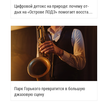
Циф­ро­вой де­токс на при­ро­де: по­че­му от­
дых на «Ост­ро­ве ЛОДЭ» по­мо­га­ет вос­ста­но­
вить си­лы
Парк Горь­ко­го пре­вра­тит­ся в боль­шую
джа­зо­вую сце­ну