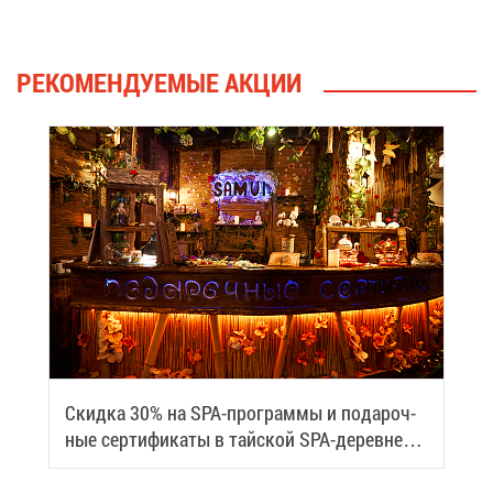
РЕ­КО­МЕН­ДУ­Е­МЫЕ АК­ЦИИ
Скид­ка 30% на SPA-про­грам­мы и по­да­роч­
ные сер­ти­фи­ка­ты в тай­ской SPA-де­ревне
Samui