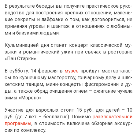
В ре­зуль­та­те бе­се­ды вы по­лу­чи­те прак­ти­че­ское ру­ко­
вод­ство для по­стро­е­ния креп­ких от­но­ше­ний, ма­лень­
кие сек­ре­ты и лай­фх­а­ки о том, как до­го­во­рить­ся, не
при­ме­няя угро­зы и шан­таж в от­но­ше­ни­ях с лю­би­мы­
ми и близ­ки­ми лю­дь­ми.
Куль­ми­на­ци­ей дня ста­нет кон­церт клас­си­че­ской му­
зы­ки и ро­ман­ти­че­ский ужин при све­чах в ре­сто­ране
«Пан Стар­ки».
В суб­бо­ту, 14 фев­ра­ля в
му­зее
прой­дут ма­стер-клас­
сы по куз­неч­но­му ма­стер­ству, гон­чар­но­му де­лу и шля­
хет­ским тан­цам, ми­ни-кон­цер­ты фис­га­ро­мо­нии и ду­
ды, а та­к­же об­ряд очи­ще­ния ог­нём – сжи­га­ние чу­че­ла
зи­мы «Мо­ре­но».
Уча­стие для взрос­лых сто­ит 15 руб., для де­тей – 10
руб. (до 7 лет – бес­плат­но). По­ми­мо
раз­вле­ка­тель­ной
про­грам­мы
, в сто­и­мость вклю­че­на об­зор­ная экс­кур­
сия по ком­плек­су.