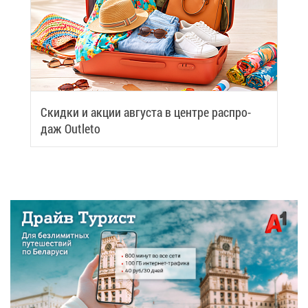
Скид­ки и ак­ции ав­гу­ста в цен­тре рас­про­
даж Outleto