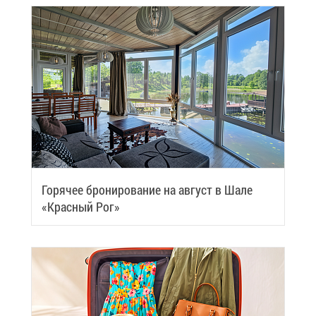
Го­ря­чее бро­ни­ро­ва­ние на ав­густ в Ша­ле
«Крас­ный Рог»