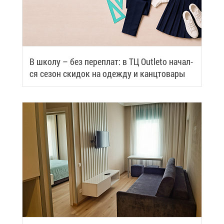
В шко­лу – без пе­ре­плат: в ТЦ Outleto на­чал­
ся се­зон ски­док на одеж­ду и канц­то­ва­ры