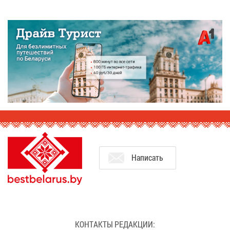
На­пи­сать
КОН­ТАК­ТЫ РЕ­ДАК­ЦИИ: