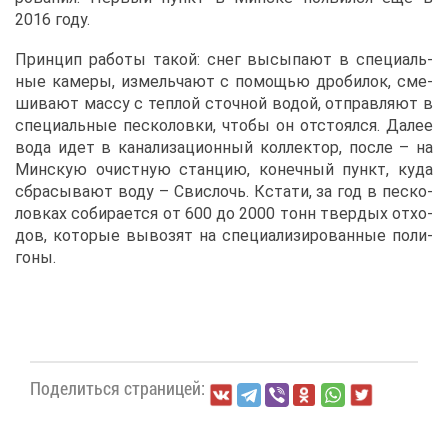
2016 го­ду.
Прин­цип ра­бо­ты та­кой: снег вы­сы­па­ют в спе­ци­аль­
ные ка­ме­ры, из­мель­ча­ют с по­мо­щью дро­би­лок, сме­
ши­ва­ют мас­су с теп­лой сточ­ной во­дой, от­прав­ля­ют в
спе­ци­аль­ные пес­ко­лов­ки, что­бы он от­сто­ял­ся. Да­лее
во­да идет в ка­на­ли­за­ци­он­ный кол­лек­тор, по­сле – на
Мин­скую очист­ную стан­цию, ко­неч­ный пункт, ку­да
сбра­сы­ва­ют во­ду – Свис­лочь. Кста­ти, за год в пес­ко­
лов­ках со­би­ра­ет­ся от 600 до 2000 тонн твер­дых от­хо­
дов, ко­то­рые вы­во­зят на спе­ци­а­ли­зи­ро­ван­ные по­ли­
го­ны.
По­де­лить­ся стра­ни­цей: