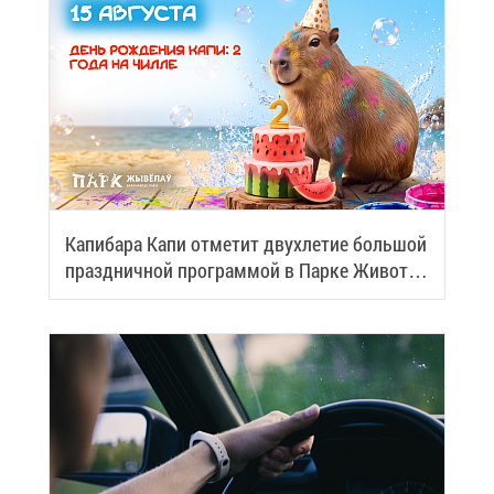
Ка­пи­ба­ра Ка­пи от­ме­тит двух­ле­тие боль­шой
празд­нич­ной про­грам­мой в Пар­ке Жи­вот­
ных