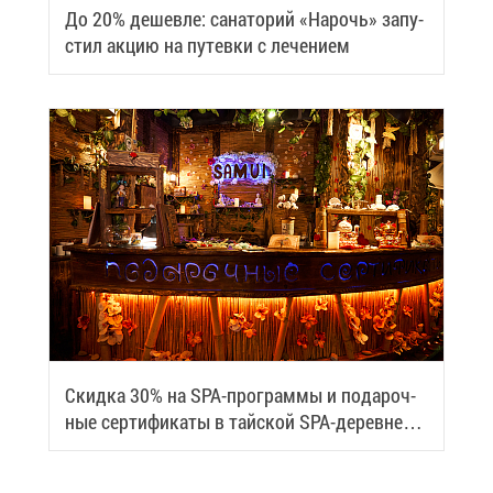
До 20% де­шев­ле: са­на­то­рий «На­рочь» за­пу­
стил ак­цию на пу­тев­ки с ле­че­ни­ем
Скид­ка 30% на SPA-про­грам­мы и по­да­роч­
ные сер­ти­фи­ка­ты в тай­ской SPA-де­ревне
Samui