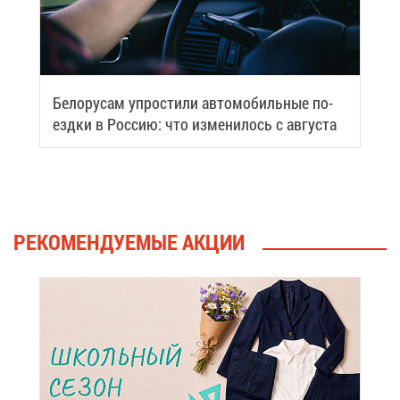
Бе­ло­ру­сам упро­сти­ли ав­то­мо­биль­ные по­
езд­ки в Рос­сию: что из­ме­ни­лось с ав­гу­ста
РЕ­КО­МЕН­ДУ­Е­МЫЕ АК­ЦИИ