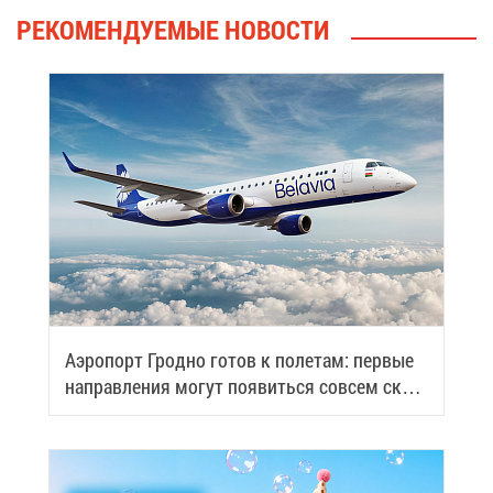
РЕ­КО­МЕН­ДУ­Е­МЫЕ НО­ВО­СТИ
Аэро­порт Грод­но го­тов к по­ле­там: пер­вые
на­прав­ле­ния мо­гут по­явить­ся со­всем ско­
ро