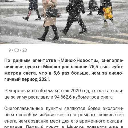
9 / 03 / 23
По дан­ным агент­ства «Минск-Но­во­сти», сне­го­пла­
виль­ные пунк­ты Мин­ска рас­пла­ви­ли 76,5 тыс. ку­бо­
мет­ров сне­га, что в 5,6 раз боль­ше, чем за ана­ло­
гич­ный пе­ри­од 2021.
Ре­корд­ным по объ­е­мам стал 2020 год, то­гда в сто­ли­
це за зи­му рас­пла­ви­ли 94 662,6 ку­бо­мет­ров сне­га.
Сне­го­пла­виль­ные пунк­ты яв­ля­ют­ся бо­лее эко­ло­гич­
ным спо­со­бом из­ба­вить­ся от огром­но­го ко­ли­че­ства
сне­га, чем со­зда­ние мест для его вре­мен­но­го скла­ди­
ро­ва­ния. Пер­вый пункт в Мин­ске по­явил­ся еще в