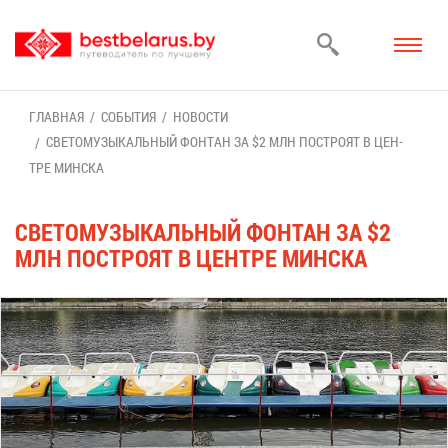
ГЛАВ­НАЯ
СО­БЫ­ТИЯ
НО­ВО­СТИ
СВЕ­ТО­МУ­ЗЫ­КАЛЬ­НЫЙ ФОН­ТАН ЗА $2 МЛН ПО­СТРО­ЯТ В ЦЕН­
ТРЕ МИН­СКА
СВЕ­ТО­МУ­ЗЫ­КАЛЬ­НЫЙ ФОН­ТАН ЗА $2
МЛН ПО­СТРО­ЯТ В ЦЕН­ТРЕ МИН­СКА