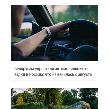
Бе­ло­ру­сам упро­сти­ли ав­то­мо­биль­ные по­
езд­ки в Рос­сию: что из­ме­ни­лось с ав­гу­ста