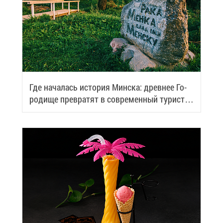
Где на­ча­лась ис­то­рия Мин­ска: древ­нее Го­
ро­ди­ще пре­вра­тят в со­вре­мен­ный ту­ри­сти­
че­ский центр