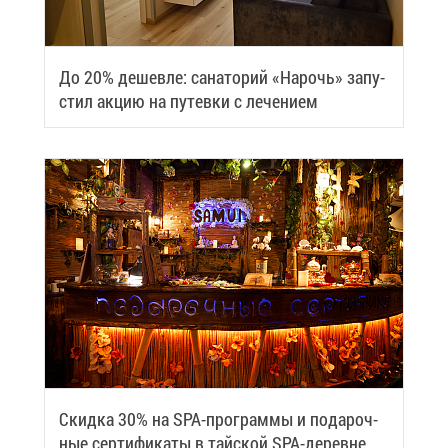
До 20% де­шев­ле: са­на­то­рий «На­рочь» за­пу­
стил ак­цию на пу­тев­ки с ле­че­ни­ем
Скид­ка 30% на SPA-про­грам­мы и по­да­роч­
ные сер­ти­фи­ка­ты в тай­ской SPA-де­ревне