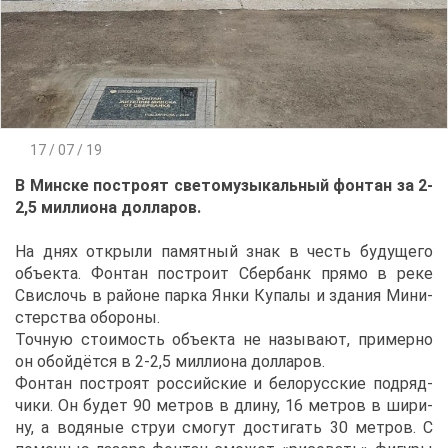
17 / 07 / 19
В Мин­ске по­стро­ят све­то­му­зы­каль­ный фон­тан за 2-
2,5 мил­ли­о­на дол­ла­ров.
На днях от­кры­ли па­мят­ный знак в честь бу­ду­ще­го
объ­ек­та. Фон­тан по­стро­ит Сбер­банк пря­мо в ре­ке
Свис­лочь в рай­оне пар­ка Ян­ки Ку­па­лы и зда­ния Ми­ни­
стер­ства обо­ро­ны.
Точ­ную сто­и­мость объ­ек­та не на­зы­ва­ют, при­мер­но
он обой­дёт­ся в 2-2,5 мил­ли­о­на дол­ла­ров.
Фон­тан по­стро­ят рос­сий­ские и бе­ло­рус­ские под­ряд­
чи­ки. Он бу­дет 90 мет­ров в дли­ну, 16 мет­ров в ши­ри­
ну, а во­дя­ные струи смо­гут до­сти­гать 30 мет­ров. С