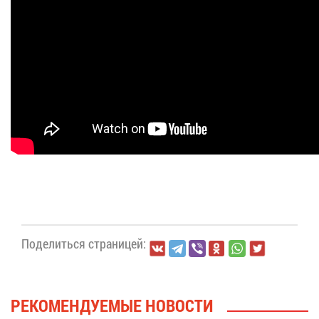
По­де­лить­ся стра­ни­цей:
РЕ­КО­МЕН­ДУ­Е­МЫЕ НО­ВО­СТИ