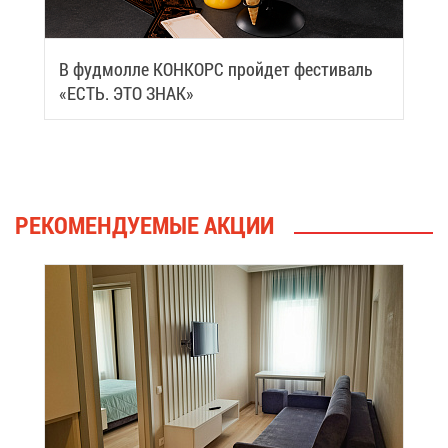
В фуд­мол­ле КОН­КОРС прой­дет фе­сти­валь
«ЕСТЬ. ЭТО ЗНАК»
РЕ­КО­МЕН­ДУ­Е­МЫЕ АК­ЦИИ