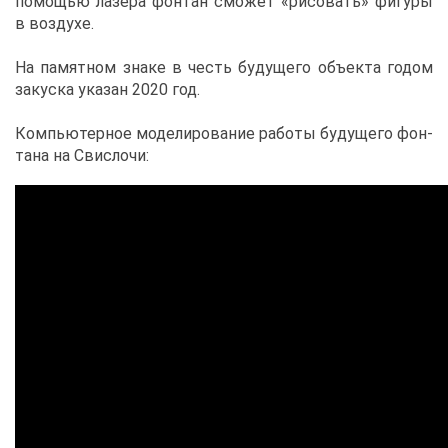
по­мо­щью ла­зе­ра фон­тан смо­жет «ри­со­вать» фи­гу­ры
в воз­ду­хе.
На па­мят­ном зна­ке в честь бу­ду­ще­го объ­ек­та го­дом
за­кус­ка ука­зан 2020 год.
Ком­пью­тер­ное мо­де­ли­ро­ва­ние ра­бо­ты бу­ду­ще­го фон­
та­на на Свис­ло­чи: