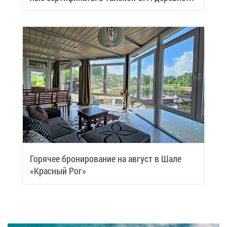
Samui
Го­ря­чее бро­ни­ро­ва­ние на ав­густ в Ша­ле
«Крас­ный Рог»