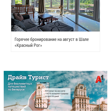
Го­ря­чее бро­ни­ро­ва­ние на ав­густ в Ша­ле
«Крас­ный Рог»