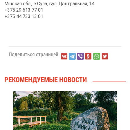
Мінская обл., в.Су­ла, вул. Цэн­траль­ная, 14
+375 29 613 77 01
+375 44 733 13 01
По­де­лить­ся стра­ни­цей:
РЕ­КО­МЕН­ДУ­Е­МЫЕ НО­ВО­СТИ