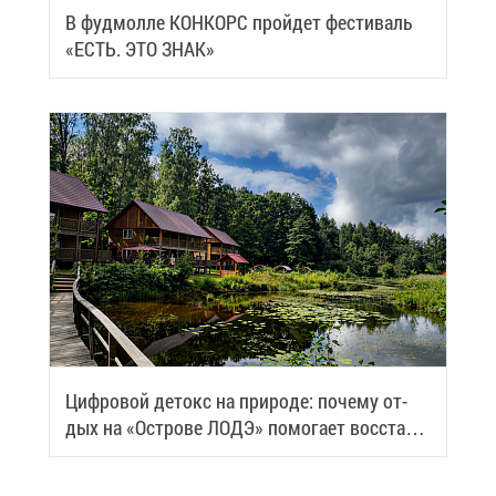
В фуд­мол­ле КОН­КОРС прой­дет фе­сти­валь
«ЕСТЬ. ЭТО ЗНАК»
Циф­ро­вой де­токс на при­ро­де: по­че­му от­
дых на «Ост­ро­ве ЛОДЭ» по­мо­га­ет вос­ста­но­
вить си­лы