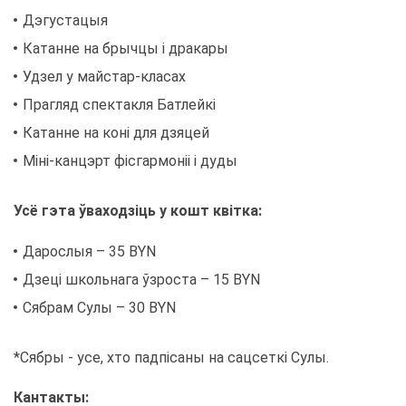
Дэ­гу­ста­цыя
Ка­танне на бры­ч­цы і дра­ка­ры
Удзел у май­стар-кла­сах
Прагляд спек­так­ля Бат­лейкі
Ка­танне на коні для дзя­цей
Міні-кан­ц­эрт фісгар­моніі і ду­ды
Усё гэта ўва­х­одзіць у ко­шт квітка:
Да­ро­слыя – 35 BYN
Дзеці школь­на­га ўзрос­та – 15 BYN
Сяб­рам Су­лы – 30 BYN
*Сяб­ры - усе, хто падпіса­ны на сац­сеткі Су­лы.
Кан­так­ты: