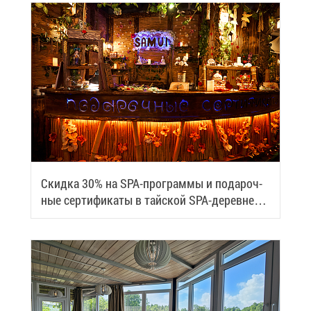
Скид­ка 30% на SPA-про­грам­мы и по­да­роч­
ные сер­ти­фи­ка­ты в тай­ской SPA-де­ревне
Samui