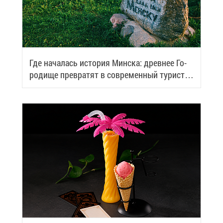
Где на­ча­лась ис­то­рия Мин­ска: древ­нее Го­
ро­ди­ще пре­вра­тят в со­вре­мен­ный ту­ри­сти­
че­ский центр