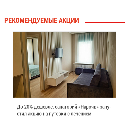
РЕ­КО­МЕН­ДУ­Е­МЫЕ АК­ЦИИ
До 20% де­шев­ле: са­на­то­рий «На­рочь» за­пу­
стил ак­цию на пу­тев­ки с ле­че­ни­ем