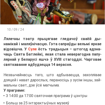
10 / 09 / 24
Ля­леч­ны тэатр пры­ця­г­вае гле­да­чоў сва­ёй ды­
намікай і ма­ляўнічас­цю. Гэта са­праўды вельмі яр­кае
відовішча. У
Су­ле
ёсть тра­ды­цыя – што­год ад­зна­
ча­ць Свя­та Бат­лейкі, якая ста­ла неве­ра­год­на па­пу­
ляр­най у Бе­ла­русі яш­чэ ў XVIII ста­годдзі. Чар­го­вае
свя­тка­ванне ад­буд­зец­ца 14 ве­рас­ня.
Незвы­чай­на­сць та­го, што ад­бы­ва­ец­ца, за­хоплівае
дзя­цей і на­ват да­ро­с­лых, пе­ра­носіць у зусім іншы, зай­
маль­ны свет, дзе ўсё маг­чы­ма.
У пра­гра­ме:
З 14:00 да 17:00 свя­точ­ная пра­гра­ма ў цэн­тры
Больш за 25 інт­эрак­тыўных му­зеяў