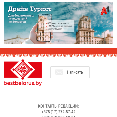
На­пи­сать
КОН­ТАК­ТЫ РЕ­ДАК­ЦИИ:
+375 (17) 272-57-42