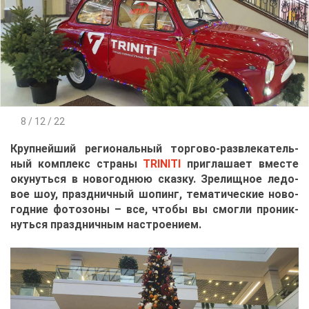
8 / 12 / 22
Круп­ней­ший ре­ги­о­наль­ный тор­го­во-раз­вле­ка­тель­
ный ком­плекс стра­ны
TRINITI
при­гла­ша­ет вме­сте
оку­нуть­ся в но­во­год­нюю сказ­ку. Зре­лищ­ное ле­до­
вое шоу, празд­нич­ный шо­пинг, те­ма­ти­че­ские но­во­
год­ние фо­то­зо­ны – все, что­бы вы смог­ли про­ник­
нуть­ся празд­нич­ным на­стро­е­ни­ем.