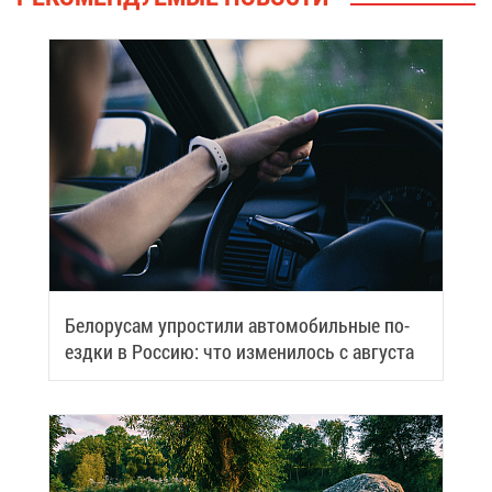
Бе­ло­ру­сам упро­сти­ли ав­то­мо­биль­ные по­
езд­ки в Рос­сию: что из­ме­ни­лось с ав­гу­ста