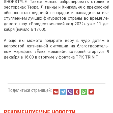
SHOPSTYLE. Та­к­же мож­но за­бро­ни­ро­вать сто­лик в
ре­сто­ра­нах Тер­ра, Лiтви­ны и Хин­каль­ня с пре­крас­ной
об­зор­но­стью ле­до­вой пло­щад­ки и на­сла­дить­ся вы­
ступ­ле­ни­ем луч­ших фи­гу­ри­стов стра­ны во вре­мя ле­
до­во­го шоу «Рож­де­ствен­ский лед-2022» уже 11 де­
каб­ря (на­ча­ло в 17.00).
А еще вы мо­же­те по­да­рить ве­ру в чу­до де­тям в
непро­стой жиз­нен­ной си­ту­а­ции на бла­го­тво­ри­тель­
ном ма­ра­фоне «Ёл­ка же­ла­ний», ко­то­рый стар­ту­ет 9
де­каб­ря в 16.00 в ат­ри­уме у фон­та­на ТРК TRINITI.
По­де­лить­ся стра­ни­цей:
РЕ­КО­МЕН­ДУ­Е­МЫЕ НО­ВО­СТИ