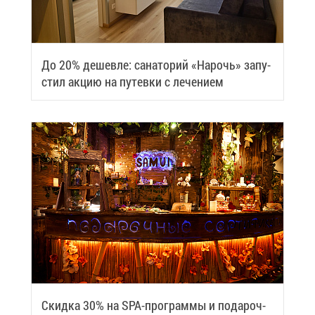
До 20% де­шев­ле: са­на­то­рий «На­рочь» за­пу­
стил ак­цию на пу­тев­ки с ле­че­ни­ем
Скид­ка 30% на SPA-про­грам­мы и по­да­роч­