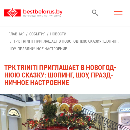
ГЛАВ­НАЯ
СО­БЫ­ТИЯ
НО­ВО­СТИ
ТРК TRINITI ПРИ­ГЛА­ША­ЕТ В НО­ВО­ГОД­НЮЮ СКАЗ­КУ: ШО­ПИНГ,
ШОУ, ПРАЗД­НИЧ­НОЕ НА­СТРО­Е­НИЕ
ТРК TRINITI ПРИ­ГЛА­ША­ЕТ В НО­ВО­ГОД­
НЮЮ СКАЗ­КУ: ШО­ПИНГ, ШОУ, ПРАЗД­
НИЧ­НОЕ НА­СТРО­Е­НИЕ