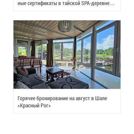
ные сер­ти­фи­ка­ты в тай­ской SPA-де­ревне
Samui
Го­ря­чее бро­ни­ро­ва­ние на ав­густ в Ша­ле
«Крас­ный Рог»