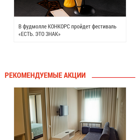
В фуд­мол­ле КОН­КОРС прой­дет фе­сти­валь
«ЕСТЬ. ЭТО ЗНАК»
РЕ­КО­МЕН­ДУ­Е­МЫЕ АК­ЦИИ