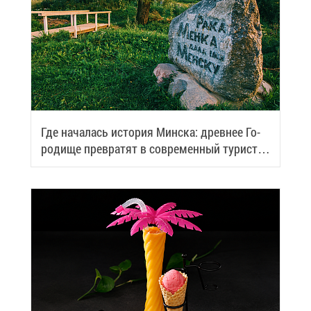
Где на­ча­лась ис­то­рия Мин­ска: древ­нее Го­
ро­ди­ще пре­вра­тят в со­вре­мен­ный ту­ри­сти­
че­ский центр