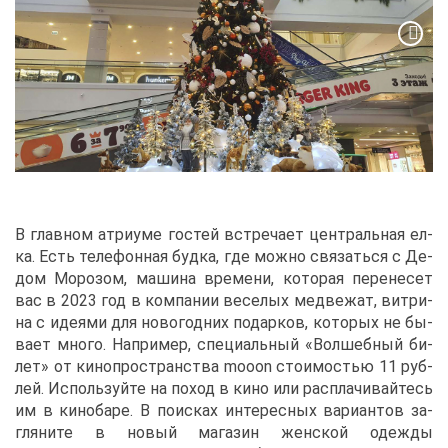
В глав­ном ат­ри­уме го­стей встре­ча­ет цен­траль­ная ел­
ка. Есть те­ле­фон­ная буд­ка, где мож­но свя­зать­ся с Де­
дом Мо­ро­зом, ма­ши­на вре­ме­ни, ко­то­рая пе­ре­не­сет
вас в 2023 год в ком­па­нии ве­се­лых мед­ве­жат, вит­ри­
на с иде­я­ми для но­во­год­них по­дар­ков, ко­то­рых не бы­
ва­ет мно­го. На­при­мер, спе­ци­аль­ный «Вол­шеб­ный би­
лет» от ки­но­про­стран­ства mooon сто­и­мо­стью 11 руб­
лей. Ис­поль­зуй­те на по­ход в ки­но или рас­пла­чи­вай­тесь
им в ки­но­ба­ре. В по­ис­ках ин­те­рес­ных ва­ри­ан­тов за­
гля­ни­те в но­вый ма­га­зин жен­ской одеж­ды