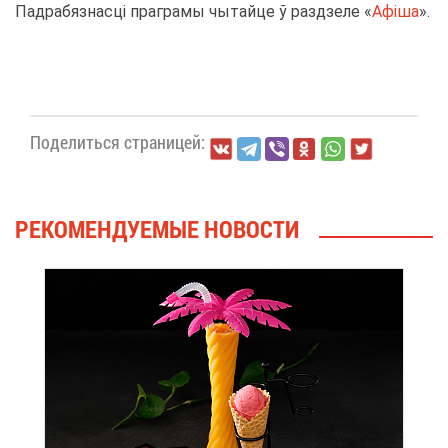
Пад­ра­бяз­на­сці пра­гра­мы чы­тай­це ў разд­зе­ле «
Афіша
».
По­де­лить­ся стра­ни­цей:
РЕ­КО­МЕН­ДУ­Е­МЫЕ НО­ВО­СТИ