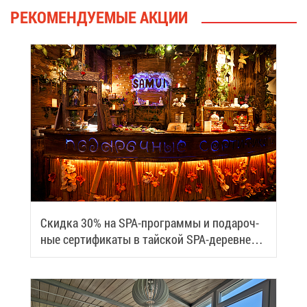
РЕ­КО­МЕН­ДУ­Е­МЫЕ АК­ЦИИ
Скид­ка 30% на SPA-про­грам­мы и по­да­роч­
ные сер­ти­фи­ка­ты в тай­ской SPA-де­ревне
Samui