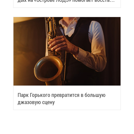
вить си­лы
Парк Горь­ко­го пре­вра­тит­ся в боль­шую
джа­зо­вую сце­ну