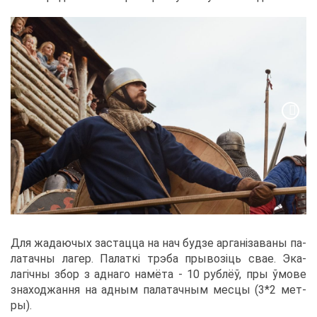
Для жа­да­ю­чых за­стац­ца на нач буд­зе ар­ганіза­ва­ны па­
ла­тач­ны ла­гер. Па­латкі тр­э­ба пры­возіць свае. Эка­
лагічны збор з ад­на­го на­мё­та - 10 руб­лёў, пры ўмо­ве
зна­ход­жан­ня на ад­ным па­ла­тач­ным мес­цы (3*2 мет­
ры).