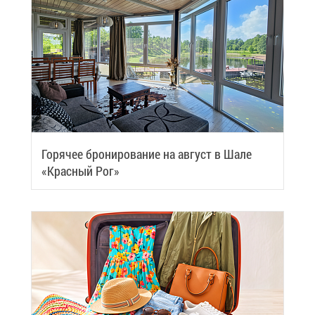
Го­ря­чее бро­ни­ро­ва­ние на ав­густ в Ша­ле
«Крас­ный Рог»