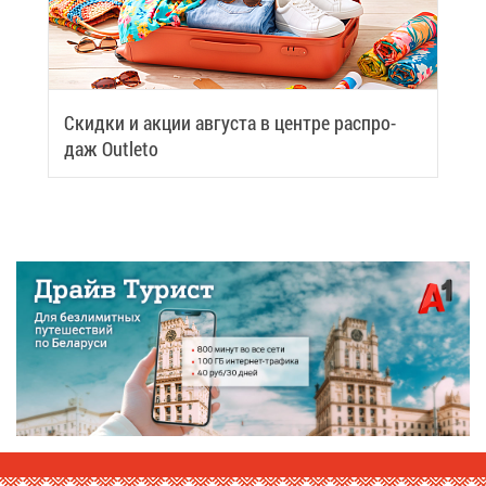
Скид­ки и ак­ции ав­гу­ста в цен­тре рас­про­
даж Outleto