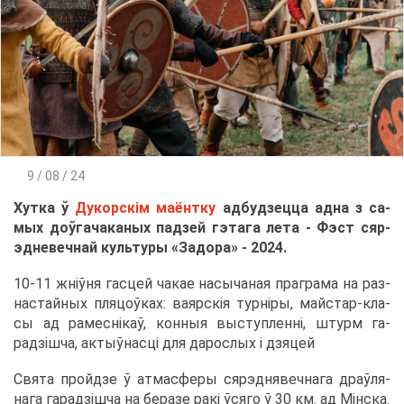
9 / 08 / 24
Хут­ка ў
Ду­корскім ма­ёнт­ку
ад­буд­зец­ца ад­на з са­
мых доўга­ча­ка­ных пад­зей гэ­та­га ле­та - Фэст сяр­
эд­не­веч­най куль­ту­ры «За­до­ра» - 2024.
10-11 жніўня гас­цей ча­кае на­сы­ча­ная пра­гра­ма на раз­
на­стай­ных пля­цоўках: ва­ярскія турніры, май­стар-кла­
сы ад ра­меснікаў, кон­ныя вы­ступ­ленні, штурм га­
радзішча, ак­тыўна­сці для да­ро­с­лых і дзя­цей
Свя­та пройдзе ў ат­ма­сфе­ры сяр­эд­нявеч­на­га драўля­
на­га га­радзішча на бе­ра­зе ракі ўся­го ў 30 км. ад Мінска.