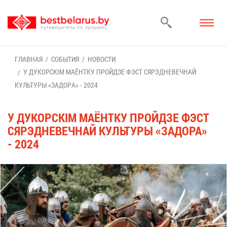
ГЛАВ­НАЯ
СО­БЫ­ТИЯ
НО­ВО­СТИ
У ДУ­КОРСКІМ МА­ЁНТ­КУ ПРОЙДЗЕ ФЭСТ СЯР­ЭД­НЕ­ВЕЧ­НАЙ
КУЛЬ­ТУ­РЫ «ЗА­ДО­РА» - 2024
У ДУ­КОРСКІМ МА­ЁНТ­КУ ПРОЙДЗЕ ФЭСТ
СЯР­ЭД­НЕ­ВЕЧ­НАЙ КУЛЬ­ТУ­РЫ «ЗА­ДО­РА»
- 2024