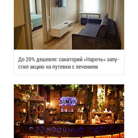
До 20% де­шев­ле: са­на­то­рий «На­рочь» за­пу­
стил ак­цию на пу­тев­ки с ле­че­ни­ем