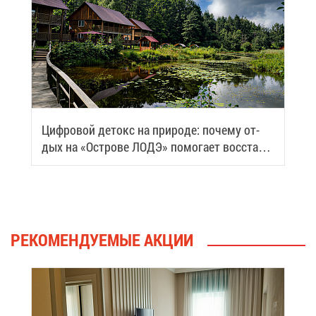
Циф­ро­вой де­токс на при­ро­де: по­че­му от­
дых на «Ост­ро­ве ЛОДЭ» по­мо­га­ет вос­ста­но­
вить си­лы
РЕ­КО­МЕН­ДУ­Е­МЫЕ АК­ЦИИ