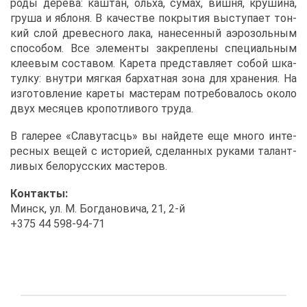
ро­ды де­ре­ва: каш­тан, оль­ха, су­мах, виш­ня, кру­ши­на,
гру­ша и яб­ло­ня. В ка­че­стве по­кры­тия вы­сту­па­ет тон­
кий слой дре­вес­но­го ла­ка, на­не­сен­ный аэро­золь­ным
спо­со­бом. Все эле­мен­ты за­креп­ле­ны спе­ци­аль­ным
кле­е­вым со­ста­вом. Ка­ре­та пред­став­ля­ет со­бой шка­
тул­ку: внут­ри мяг­кая бар­хат­ная зо­на для хра­не­ния. На
из­го­тов­ле­ние ка­ре­ты ма­сте­рам по­тре­бо­ва­лось око­ло
двух ме­ся­цев кро­пот­ли­во­го тру­да.
В га­ле­рее «Сла­ву­тас­ць» вы най­де­те еще мно­го ин­те­
рес­ных ве­щей с ис­то­ри­ей, сде­лан­ных ру­ка­ми та­лант­
ли­вых бе­ло­рус­ских ма­сте­ров.
Кон­так­ты:
Минск, ул. М. Бог­да­но­ви­ча, 21, 2-й
+375 44 598-94-71