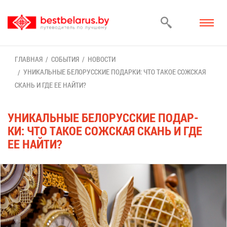
ГЛАВ­НАЯ
СО­БЫ­ТИЯ
НО­ВО­СТИ
УНИ­КАЛЬ­НЫЕ БЕ­ЛО­РУС­СКИЕ ПО­ДАР­КИ: ЧТО ТА­КОЕ СОЖ­СКАЯ
СКАНЬ И ГДЕ ЕЕ НАЙ­ТИ?
УНИ­КАЛЬ­НЫЕ БЕ­ЛО­РУС­СКИЕ ПО­ДАР­
КИ: ЧТО ТА­КОЕ СОЖ­СКАЯ СКАНЬ И ГДЕ
ЕЕ НАЙ­ТИ?