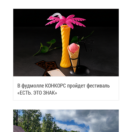
В фуд­мол­ле КОН­КОРС прой­дет фе­сти­валь
«ЕСТЬ. ЭТО ЗНАК»