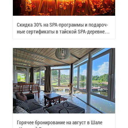
Скид­ка 30% на SPA-про­грам­мы и по­да­роч­
ные сер­ти­фи­ка­ты в тай­ской SPA-де­ревне
Samui
Го­ря­чее бро­ни­ро­ва­ние на ав­густ в Ша­ле