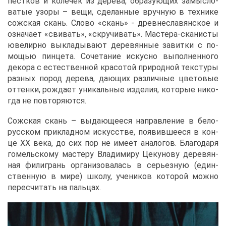
пест­ков и ко­ле­чек из де­ре­ва, об­ра­зу­ю­щих за­мыс­ло­
ва­тые узо­ры – ве­щи, сде­лан­ные вруч­ную в тех­ни­ке
сож­ская скань. Сло­во «скань» - древне­сла­вян­ское и
озна­ча­ет «сви­вать», «скру­чи­вать». Ма­сте­ра-ска­ни­сты
юве­лир­но вы­кла­ды­ва­ют де­ре­вян­ные за­вит­ки с по­
мо­щью пин­це­та. Со­че­та­ние ис­кус­но вы­пол­нен­но­го
де­ко­ра с есте­ствен­ной кра­со­той при­род­ной тек­сту­ры
раз­ных по­род де­ре­ва, да­ю­щих раз­лич­ные цве­то­вые
от­тен­ки, рож­да­ет уни­каль­ные из­де­лия, ко­то­рые ни­ко­
гда не по­вто­ря­ют­ся.
Сож­ская скань – вы­да­ю­ще­е­ся на­прав­ле­ние в бе­ло­
рус­ском при­клад­ном ис­кус­стве, по­явив­ше­е­ся в кон­
це XX ве­ка, до сих пор не име­ет ана­ло­гов. Бла­го­да­ря
го­мель­ско­му ма­сте­ру Вла­ди­ми­ру Це­ку­но­ву де­ре­вян­
ная фи­ли­грань ор­га­ни­зо­ва­лась в се­рьез­ную (един­
ствен­ную в ми­ре) шко­лу, уче­ни­ков ко­то­рой мож­но
пе­ре­счи­тать на паль­цах.