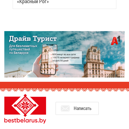
«Крас­ный Рог»
На­пи­сать