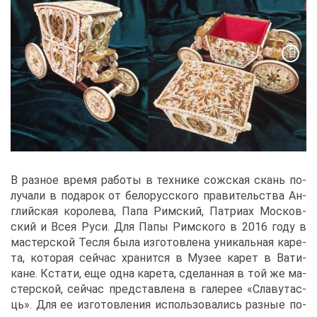
В раз­ное вре­мя ра­бо­ты в тех­ни­ке сож­ская скань по­
лу­ча­ли в по­да­рок от бе­ло­рус­ско­го пра­ви­тель­ства Ан­
глий­ская ко­ро­ле­ва, Па­па Рим­ский, Пат­ри­ах Мос­ков­
ский и Всея Ру­си. Для Па­пы Рим­ско­го в 2016 го­ду в
ма­стер­ской Тес­ля бы­ла из­го­тов­ле­на уни­каль­ная ка­ре­
та, ко­то­рая сей­час хра­нит­ся в Му­зее ка­рет в Ва­ти­
кане. Кста­ти, еще од­на ка­ре­та, сде­лан­ная в той же ма­
стер­ской, сей­час пред­став­ле­на в га­ле­рее «Сла­ву­тас­
ць». Для ее из­го­тов­ле­ния ис­поль­зо­ва­лись раз­ные по­