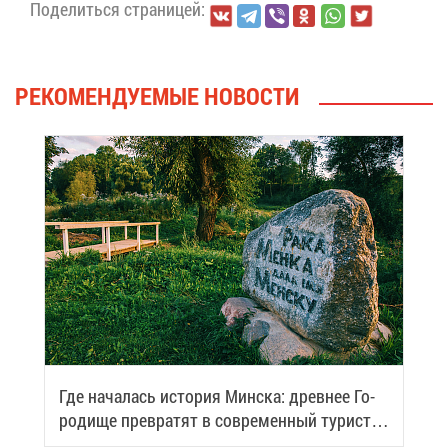
По­де­лить­ся стра­ни­цей:
РЕ­КО­МЕН­ДУ­Е­МЫЕ НО­ВО­СТИ
Где на­ча­лась ис­то­рия Мин­ска: древ­нее Го­
ро­ди­ще пре­вра­тят в со­вре­мен­ный ту­ри­сти­
че­ский центр