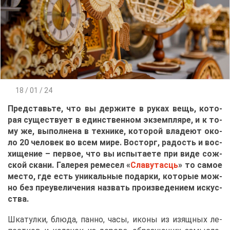
18 / 01 / 24
Пред­ставь­те, что вы дер­жи­те в ру­ках вещь, ко­то­
рая су­ще­ству­ет в един­ствен­ном эк­зем­пля­ре, и к то­
му же, вы­пол­не­на в тех­ни­ке, ко­то­рой вла­де­ют око­
ло 20 че­ло­век во всем ми­ре. Вос­торг, ра­дость и вос­
хи­ще­ние – пер­вое, что вы ис­пы­та­е­те при ви­де сож­
ской ска­ни. Га­ле­рея ре­ме­сел «
Сла­ву­тас­ць
» то са­мое
ме­сто, где есть уни­каль­ные по­дар­ки, ко­то­рые мож­
но без пре­уве­ли­че­ния на­звать про­из­ве­де­ни­ем ис­кус­
ства.
Шка­тул­ки, блю­да, пан­но, ча­сы, ико­ны из изящ­ных ле­