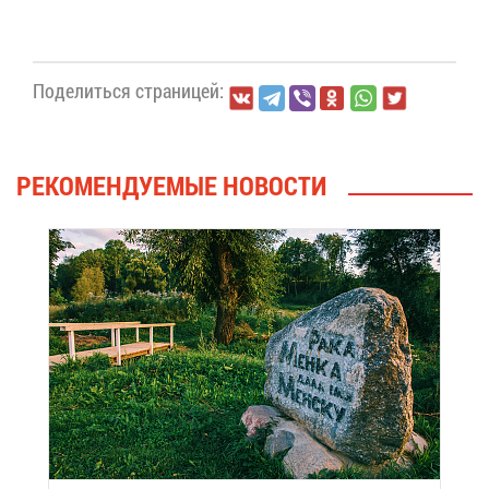
По­де­лить­ся стра­ни­цей:
РЕ­КО­МЕН­ДУ­Е­МЫЕ НО­ВО­СТИ