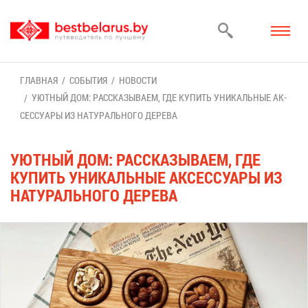
ГЛАВ­НАЯ
СО­БЫ­ТИЯ
НО­ВО­СТИ
УЮТ­НЫЙ ДОМ: РАС­СКА­ЗЫ­ВА­ЕМ, ГДЕ КУ­ПИТЬ УНИ­КАЛЬ­НЫЕ АК­
СЕС­СУ­А­РЫ ИЗ НА­ТУ­РАЛЬ­НО­ГО ДЕ­РЕ­ВА
УЮТ­НЫЙ ДОМ: РАС­СКА­ЗЫ­ВА­ЕМ, ГДЕ
КУ­ПИТЬ УНИ­КАЛЬ­НЫЕ АК­СЕС­СУ­А­РЫ ИЗ
НА­ТУ­РАЛЬ­НО­ГО ДЕ­РЕ­ВА