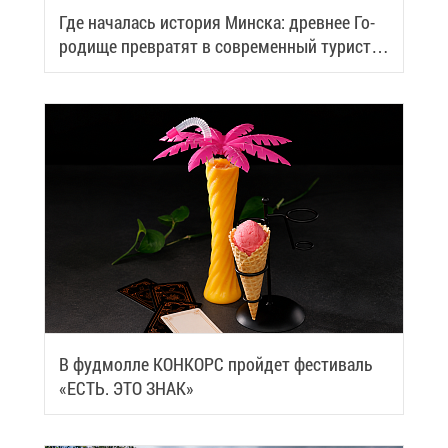
Где на­ча­лась ис­то­рия Мин­ска: древ­нее Го­
ро­ди­ще пре­вра­тят в со­вре­мен­ный ту­ри­сти­
че­ский центр
В фуд­мол­ле КОН­КОРС прой­дет фе­сти­валь
«ЕСТЬ. ЭТО ЗНАК»