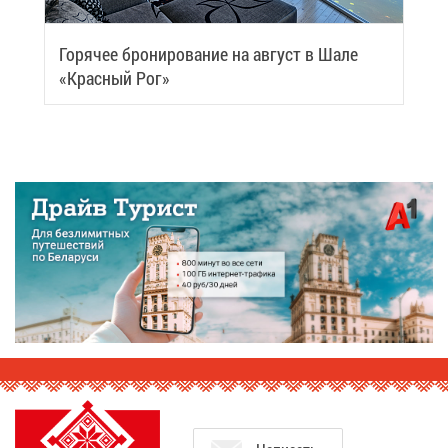
Го­ря­чее бро­ни­ро­ва­ние на ав­густ в Ша­ле
«Крас­ный Рог»