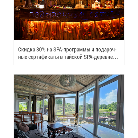
Скид­ка 30% на SPA-про­грам­мы и по­да­роч­
ные сер­ти­фи­ка­ты в тай­ской SPA-де­ревне
Samui