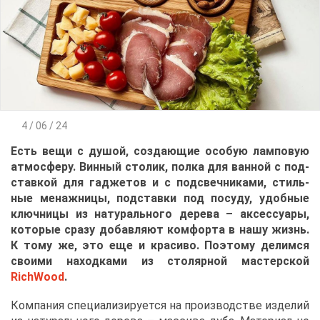
4 / 06 / 24
Есть ве­щи с ду­шой, со­зда­ю­щие осо­бую лам­по­вую
ат­мо­сфе­ру. Вин­ный сто­лик, пол­ка для ван­ной с под­
став­кой для га­д­же­тов и с под­свеч­ни­ка­ми, стиль­
ные ме­наж­ни­цы, под­став­ки под по­су­ду, удоб­ные
ключ­ни­цы из на­ту­раль­но­го де­ре­ва – ак­сес­су­а­ры,
ко­то­рые сра­зу до­бав­ля­ют ком­фор­та в на­шу жизнь.
К то­му же, это еще и кра­си­во. По­это­му де­лим­ся
сво­и­ми на­ход­ка­ми из сто­ляр­ной ма­стер­ской
RichWood
.
Ком­па­ния спе­ци­а­ли­зи­ру­ет­ся на про­из­вод­стве из­де­лий