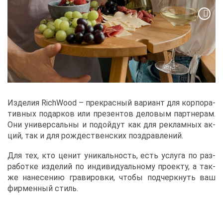
Из­де­лия RichWood – пре­крас­ный ва­ри­ант для кор­по­ра­
тив­ных по­дар­ков или пре­зен­тов де­ло­вым парт­не­рам.
Они уни­вер­саль­ны и по­дой­дут как для ре­клам­ных ак­
ций, так и для рож­де­ствен­ских по­здрав­ле­ний.
Для тех, кто це­нит уни­каль­ность, есть услу­га по раз­
ра­бот­ке из­де­лий по ин­ди­ви­ду­аль­но­му про­ек­ту, а та­к­
же на­не­се­нию гра­ви­ров­ки, что­бы под­черк­нуть ваш
фир­мен­ный стиль.