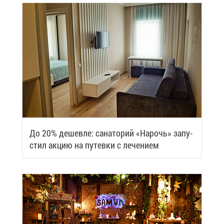
До 20% де­шев­ле: са­на­то­рий «На­рочь» за­пу­
стил ак­цию на пу­тев­ки с ле­че­ни­ем