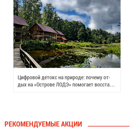
Циф­ро­вой де­токс на при­ро­де: по­че­му от­
дых на «Ост­ро­ве ЛОДЭ» по­мо­га­ет вос­ста­но­
вить си­лы
РЕ­КО­МЕН­ДУ­Е­МЫЕ АК­ЦИИ