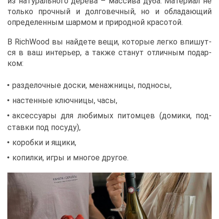
из на­ту­раль­но­го де­ре­ва – мас­си­ва ду­ба. Ма­те­ри­ал не
толь­ко проч­ный и дол­го­веч­ный, но и об­ла­да­ю­щий
опре­де­лен­ным шар­мом и при­род­ной кра­со­той.
В RichWood вы най­де­те ве­щи, ко­то­рые лег­ко впи­шут­
ся в ваш ин­те­рьер, а та­к­же ста­нут от­лич­ным по­дар­
ком:
раз­де­лоч­ные дос­ки, ме­наж­ни­цы, под­но­сы,
на­стен­ные ключ­ни­цы, ча­сы,
ак­сес­су­а­ры для лю­би­мых пи­том­цев (до­ми­ки, под­
став­ки под по­су­ду),
ко­роб­ки и ящи­ки,
ко­пил­ки, иг­ры и мно­гое дру­гое.