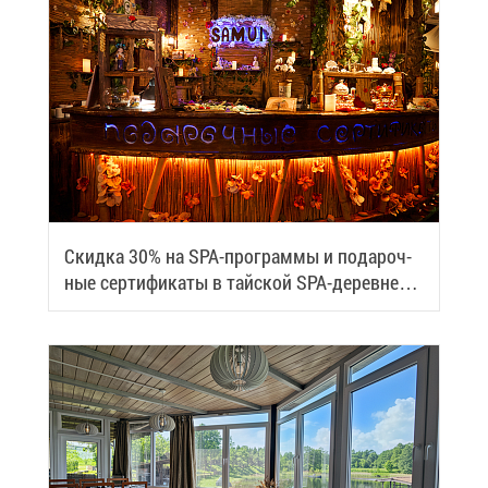
Скид­ка 30% на SPA-про­грам­мы и по­да­роч­
ные сер­ти­фи­ка­ты в тай­ской SPA-де­ревне
Samui