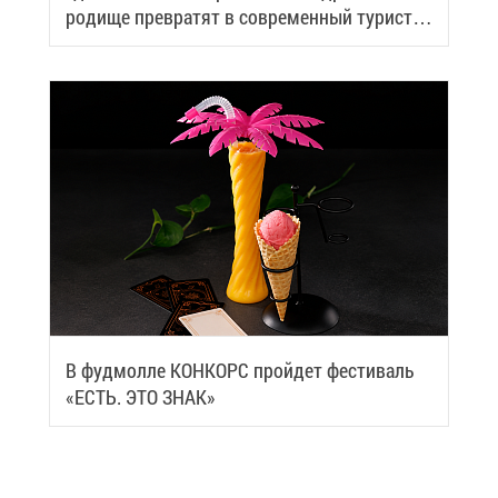
ро­ди­ще пре­вра­тят в со­вре­мен­ный ту­ри­сти­
че­ский центр
В фуд­мол­ле КОН­КОРС прой­дет фе­сти­валь
«ЕСТЬ. ЭТО ЗНАК»