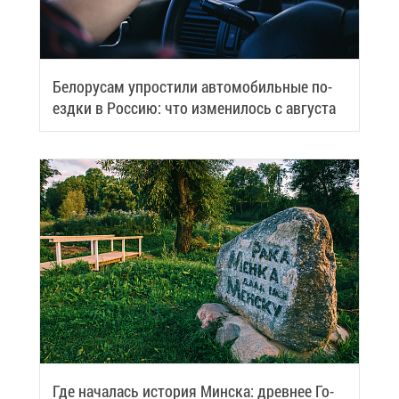
Бе­ло­ру­сам упро­сти­ли ав­то­мо­биль­ные по­
езд­ки в Рос­сию: что из­ме­ни­лось с ав­гу­ста
Где на­ча­лась ис­то­рия Мин­ска: древ­нее Го­