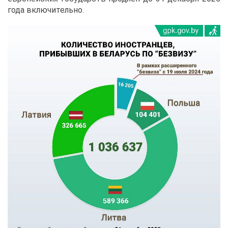
го­да вклю­чи­тель­но.