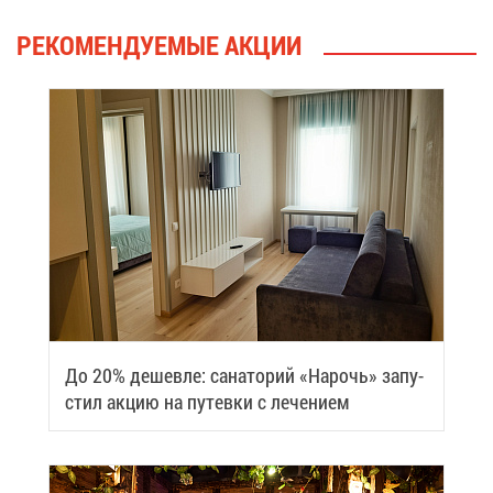
РЕ­КО­МЕН­ДУ­Е­МЫЕ АК­ЦИИ
До 20% де­шев­ле: са­на­то­рий «На­рочь» за­пу­
стил ак­цию на пу­тев­ки с ле­че­ни­ем