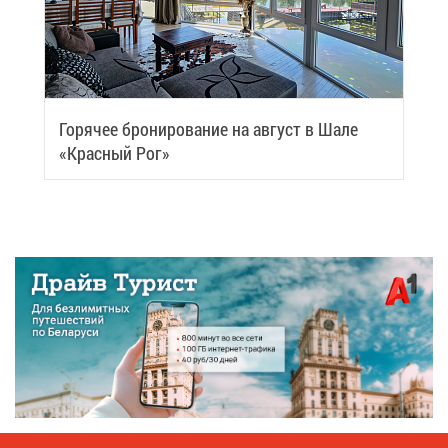
Го­ря­чее бро­ни­ро­ва­ние на ав­густ в Ша­ле
«Крас­ный Рог»