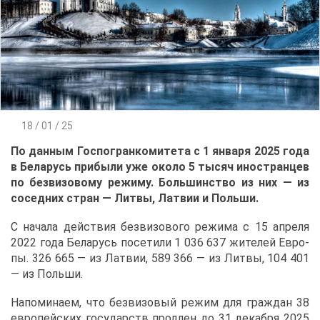
18 / 01 / 25
По дан­ным Гос­по­гран­ко­ми­те­та с 1 ян­ва­ря 2025 го­да
в Бе­ла­русь при­бы­ли уже око­ло 5 ты­сяч ино­стран­цев
по без­ви­зо­во­му ре­жи­му. Боль­шин­ство из них — из
со­сед­них стран — Лит­вы, Лат­вии и Поль­ши.
С на­ча­ла дей­ствия без­ви­зо­во­го ре­жи­ма с 15 ап­ре­ля
2022 го­да Бе­ла­русь по­се­ти­ли 1 036 637 жи­те­лей Ев­ро­
пы. 326 665 — из Лат­вии, 589 366 — из Лит­вы, 104 401
— из Поль­ши.
На­по­ми­на­ем, что без­ви­зо­вый ре­жим для граж­дан 38
ев­ро­пей­ских го­су­дарств про­длен до 31 де­каб­ря 2025