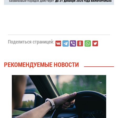
По­де­лить­ся стра­ни­цей:
РЕ­КО­МЕН­ДУ­Е­МЫЕ НО­ВО­СТИ