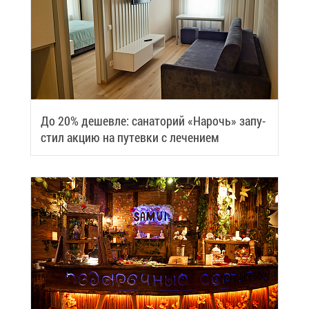
До 20% де­шев­ле: са­на­то­рий «На­рочь» за­пу­
стил ак­цию на пу­тев­ки с ле­че­ни­ем