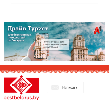
На­пи­сать