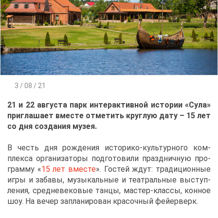
3 / 08 / 21
21 и 22 ав­гу­ста парк ин­тер­ак­тив­ной ис­то­рии «Су­ла»
при­гла­ша­ет вме­сте от­ме­тить круг­лую да­ту – 15 лет
со дня со­зда­ния му­зея.
В честь дня рож­де­ния ис­то­ри­ко-куль­тур­но­го ком­
плек­са ор­га­ни­за­то­ры под­го­то­ви­ли празд­нич­ную про­
грам­му «
15 лет вме­сте
». Го­стей ждут: тра­ди­ци­он­ные
иг­ры и за­ба­вы, му­зы­каль­ные и те­ат­раль­ные вы­ступ­
ле­ния, сред­не­ве­ко­вые тан­цы, ма­стер-клас­сы, кон­ное
шоу. На ве­чер за­пла­ни­ро­ван кра­соч­ный фей­ер­верк.