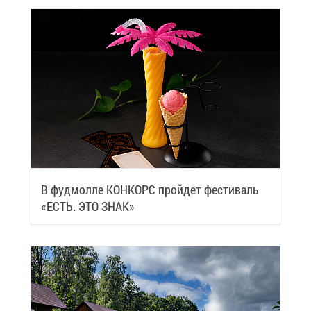
В фуд­мол­ле КОН­КОРС прой­дет фе­сти­валь
«ЕСТЬ. ЭТО ЗНАК»