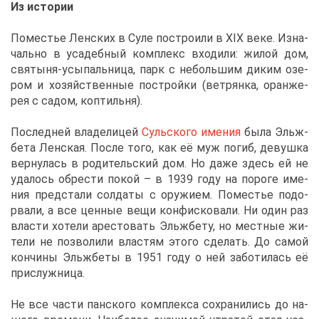
Из ис­то­рии
По­ме­стье Лен­ских в Су­ле по­стро­и­ли в XIX ве­ке. Из­на­
чаль­но в уса­деб­ный ком­плекс вхо­ди­ли: жи­лой дом,
свя­ты­ня-усы­паль­ни­ца, парк с неболь­шим ди­ким озе­
ром и хо­зяй­ствен­ные по­строй­ки (вет­рян­ка, оран­же­
рея с са­дом, коп­тиль­ня).
По­след­ней вла­де­ли­цей
Суль­ско­го име­ния
бы­ла Эльж­
бе­та Лен­ская. По­сле то­го, как её муж по­гиб, де­вуш­ка
вер­ну­лась в ро­ди­тель­ский дом. Но да­же здесь ей не
уда­лось об­ре­сти по­кой – в 1939 го­ду на по­ро­ге име­
ния пред­ста­ли сол­да­ты с ору­жи­ем. По­ме­стье по­до­
рва­ли, а все цен­ные ве­щи кон­фис­ко­ва­ли. Ни один раз
вла­сти хо­те­ли аре­сто­вать Эльж­бе­ту, но мест­ные жи­
те­ли не поз­во­ли­ли вла­стям это­го сде­лать. До са­мой
кон­чи­ны Эльж­бе­ты в 1951 го­ду о ней за­бо­ти­лась её
при­служ­ни­ца.
Не все ча­сти пан­ско­го ком­плек­са со­хра­ни­лись до на­