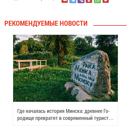
РЕ­КО­МЕН­ДУ­Е­МЫЕ НО­ВО­СТИ
Где на­ча­лась ис­то­рия Мин­ска: древ­нее Го­
ро­ди­ще пре­вра­тят в со­вре­мен­ный ту­ри­сти­
че­ский центр