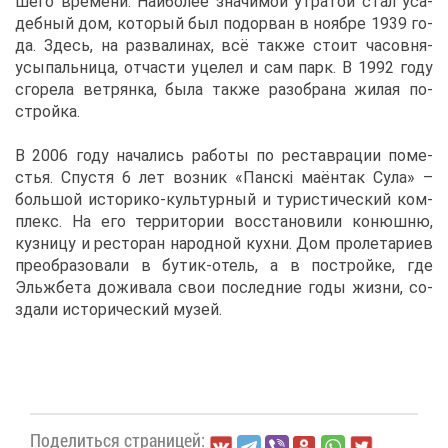
ше­го вре­ме­ни. Наи­бо­лее зна­чи­мой утра­той стал уса­
деб­ный дом, ко­то­рый был по­до­рван в но­яб­ре 1939 го­
да. Здесь, на раз­ва­ли­нах, всё та­к­же сто­ит ча­сов­ня-
усы­паль­ни­ца, от­ча­сти уце­лел и сам парк. В 1992 го­ду
сго­ре­ла вет­рян­ка, бы­ла та­к­же разо­бра­на жи­лая по­
строй­ка.
В 2006 го­ду на­ча­лись ра­бо­ты по ре­став­ра­ции по­ме­
стья. Спу­стя 6 лет воз­ник «Панскі ма­ён­так Су­ла» –
боль­шой ис­то­ри­ко-куль­тур­ный и ту­ри­сти­че­ский ком­
плекс. На его тер­ри­то­рии вос­ста­но­ви­ли ко­нюш­ню,
куз­ни­цу и ре­сто­ран на­род­ной кух­ни. Дом про­ле­та­ри­ев
пре­об­ра­зо­ва­ли в бу­тик-отель, а в по­строй­ке, где
Эльж­бе­та до­жи­ва­ла свои по­след­ние го­ды жиз­ни, со­
зда­ли ис­то­ри­че­ский му­зей.
По­де­лить­ся стра­ни­цей: