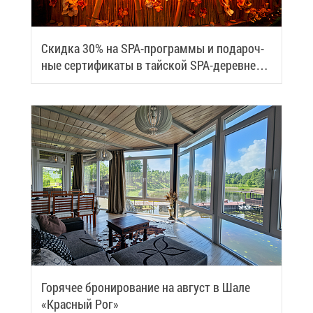
Скид­ка 30% на SPA-про­грам­мы и по­да­роч­
ные сер­ти­фи­ка­ты в тай­ской SPA-де­ревне
Samui
Го­ря­чее бро­ни­ро­ва­ние на ав­густ в Ша­ле
«Крас­ный Рог»