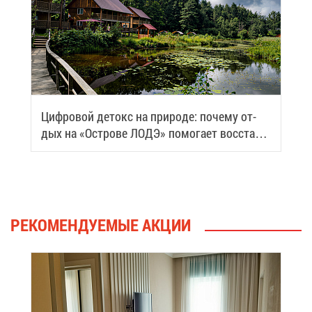
Циф­ро­вой де­токс на при­ро­де: по­че­му от­
дых на «Ост­ро­ве ЛОДЭ» по­мо­га­ет вос­ста­но­
вить си­лы
РЕ­КО­МЕН­ДУ­Е­МЫЕ АК­ЦИИ