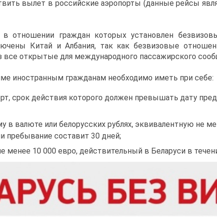
вить вылет в российские аэропорты (данные рейсы явл
, в отношении граждан которых установлен безвизов
ючены Китай и Албания, так как безвизовые отношен
з все открытые для международного пассажирского сооб
име иностранным гражданам необходимо иметь при себе:
т, срок действия которого должен превышать дату пред
у в валюте или белорусских рублях, эквивалентную не мен
ли пребывание составит 30 дней;
е менее 10 000 евро, действительный в Беларуси в течен