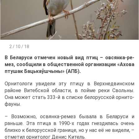
2 / 10 / 18
В Бе­ла­ру­си от­ме­чен но­вый вид птиц – ов­сян­ка-ре­
мез, со­об­щи­ли в об­ще­ствен­ной ор­га­ни­за­ции «Ахо­ва
пту­шак Ба­ць­каўшчы­ны» (АПБ).
Ор­ни­то­ло­ги уви­де­ли эту пти­цу в Верх­не­двин­ском
рай­оне Ви­теб­ской об­ла­сти, в пой­ме ре­ки Своль­ны.
Она мо­жет стать 333-й в спис­ке бе­ло­рус­ской ор­ни­то­
фа­у­ны.
– Воз­мож­но, освян­ка-ре­мез бы­ва­ла в Бе­ла­ру­си и
рань­ше. Эта пти­ца в 1990-х го­дах гнез­ди­лась очень
близ­ко к бе­ло­рус­ской гра­ни­це, но у нас её не ви­де­ли, –
от­ме­тил ор­ни­то­лог Де­нис Ки­тель.