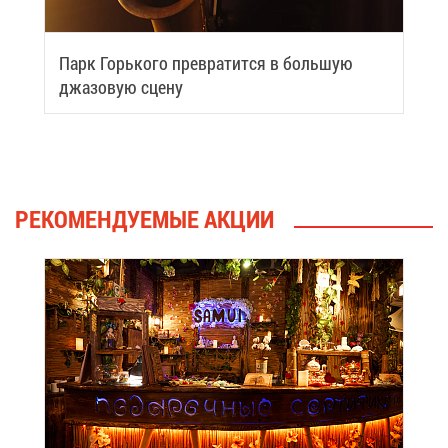
Парк Горь­ко­го пре­вра­тит­ся в боль­шую
джа­зо­вую сце­ну
РЕ­КО­МЕН­ДУ­Е­МЫЕ АК­ЦИИ