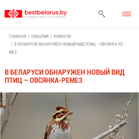
ГЛАВ­НАЯ
СО­БЫ­ТИЯ
НО­ВО­СТИ
В БЕ­ЛА­РУ­СИ ОБ­НА­РУ­ЖЕН НО­ВЫЙ ВИД ПТИЦ – ОВ­СЯН­КА-РЕ­
МЕЗ
В БЕ­ЛА­РУ­СИ ОБ­НА­РУ­ЖЕН НО­ВЫЙ ВИД
ПТИЦ – ОВ­СЯН­КА-РЕ­МЕЗ