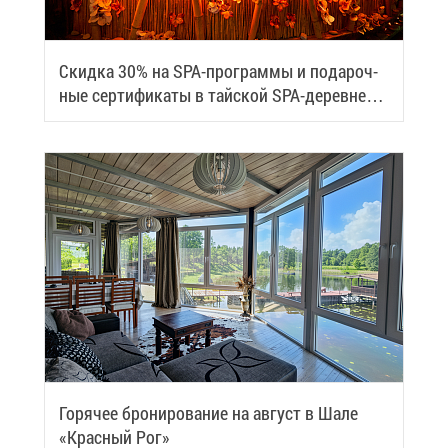
Скид­ка 30% на SPA-про­грам­мы и по­да­роч­
ные сер­ти­фи­ка­ты в тай­ской SPA-де­ревне
Samui
Го­ря­чее бро­ни­ро­ва­ние на ав­густ в Ша­ле
«Крас­ный Рог»