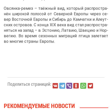
Ов­сян­ка-ре­мез – та­ёж­ный вид, ко­то­рый рас­про­стра­
нён ши­ро­кой по­ло­сой от Се­вер­ной Ев­ро­пы че­рез се­
вер Во­сточ­ной Ев­ро­пы и Си­бирь до Кам­чат­ки и Але­ут­
ских ост­ро­вов. С кон­ца ХІХ ве­ка вид стал рас­про­стра­
нять­ся на за­пад – в Эс­то­нию, Лат­вию, Шве­цию и Нор­
ве­гию. Во вре­мя се­зон­ных ми­гра­ций пти­ца за­ле­та­ет
во мно­гие стра­ны Ев­ро­пы.
По­де­лить­ся стра­ни­цей:
РЕ­КО­МЕН­ДУ­Е­МЫЕ НО­ВО­СТИ