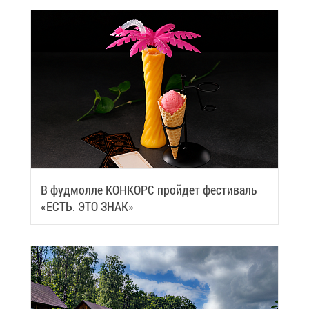
В фуд­мол­ле КОН­КОРС прой­дет фе­сти­валь
«ЕСТЬ. ЭТО ЗНАК»