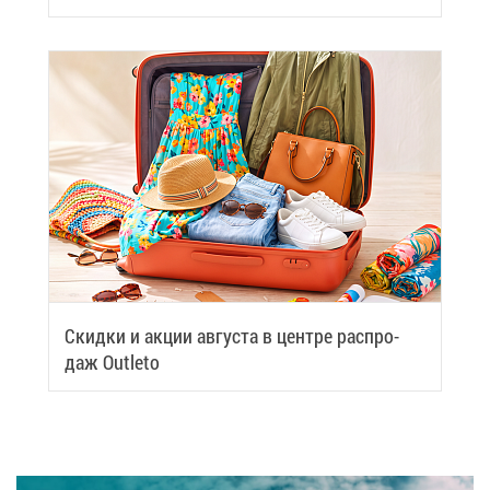
Скид­ки и ак­ции ав­гу­ста в цен­тре рас­про­
даж Outleto