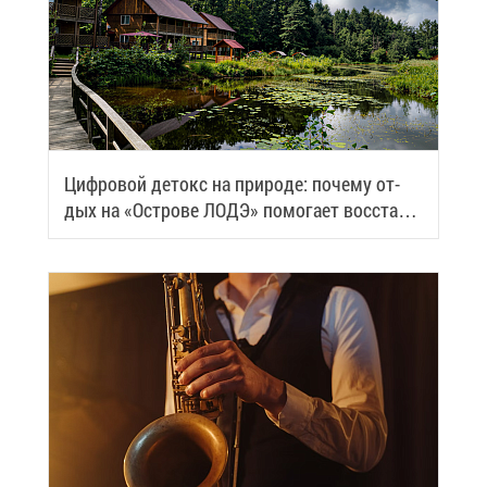
Циф­ро­вой де­токс на при­ро­де: по­че­му от­
дых на «Ост­ро­ве ЛОДЭ» по­мо­га­ет вос­ста­но­
вить си­лы