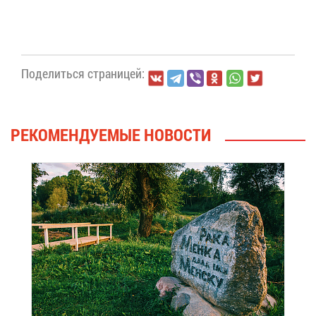
По­де­лить­ся стра­ни­цей:
РЕ­КО­МЕН­ДУ­Е­МЫЕ НО­ВО­СТИ