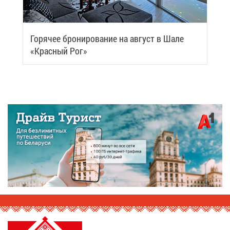
Го­ря­чее бро­ни­ро­ва­ние на ав­густ в Ша­ле
«Крас­ный Рог»