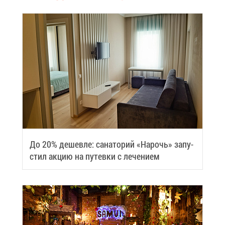
До 20% де­шев­ле: са­на­то­рий «На­рочь» за­пу­
стил ак­цию на пу­тев­ки с ле­че­ни­ем