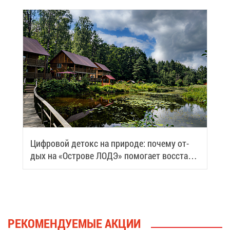
Циф­ро­вой де­токс на при­ро­де: по­че­му от­
дых на «Ост­ро­ве ЛОДЭ» по­мо­га­ет вос­ста­но­
вить си­лы
РЕ­КО­МЕН­ДУ­Е­МЫЕ АК­ЦИИ