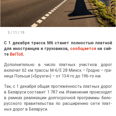
5 / 11 / 19
С 1 де­каб­ря трас­са М6 ста­нет пол­но­стью плат­ной
для ино­стран­цев и гру­зо­ви­ков,
со­об­ща­ет­ся
на сай­
те
BelToll
.
До­пол­ни­тель­но в чис­ло плат­ных участ­ков до­рог
вклю­чат 62 км трас­сы М-6/Е 28 Минск – Грод­но – гра­
ни­ца Поль­ши («Бруз­ги») – от 134-го до 196-го км.
Так, с 1 де­каб­ря об­щая про­тя­жён­ность плат­ных до­рог
в Бе­ла­ру­си со­ста­вит 1 787 км. Из­ме­не­ния про­ис­хо­дят
в рам­ках ре­а­ли­за­ции дол­го­сроч­ной про­грам­мы бе­ло­
рус­ско­го пра­ви­тель­ства по рас­ши­ре­нию се­ти плат­
ных до­рог в Бе­ла­ру­си.