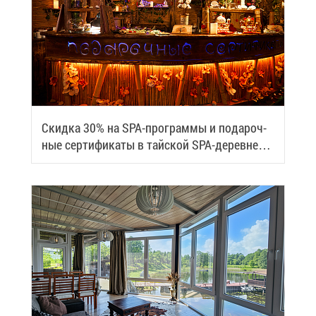
Скид­ка 30% на SPA-про­грам­мы и по­да­роч­
ные сер­ти­фи­ка­ты в тай­ской SPA-де­ревне
Samui