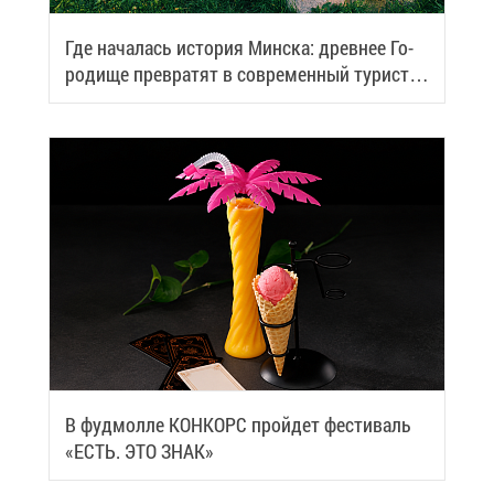
Где на­ча­лась ис­то­рия Мин­ска: древ­нее Го­
ро­ди­ще пре­вра­тят в со­вре­мен­ный ту­ри­сти­
че­ский центр
В фуд­мол­ле КОН­КОРС прой­дет фе­сти­валь
«ЕСТЬ. ЭТО ЗНАК»