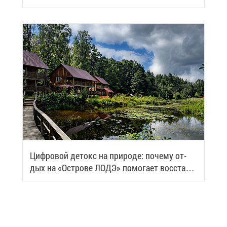
Циф­ро­вой де­токс на при­ро­де: по­че­му от­
дых на «Ост­ро­ве ЛОДЭ» по­мо­га­ет вос­ста­но­
вить си­лы