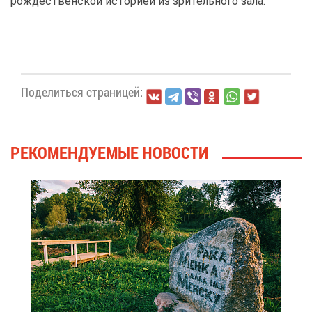
рож­де­ствен­ской ис­то­ри­ей из зри­тель­но­го за­ла.
По­де­лить­ся стра­ни­цей:
РЕ­КО­МЕН­ДУ­Е­МЫЕ НО­ВО­СТИ