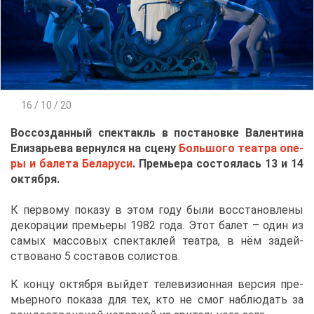
16 / 10 / 20
Вос­со­здан­ный спек­такль в по­ста­нов­ке Ва­лен­ти­на
Ели­за­рье­ва вер­нул­ся на сце­ну
Боль­шо­го те­ат­ра опе­
ры и ба­ле­та Бе­ла­ру­си
. Пре­мье­ра со­сто­я­лась 13 и 14
ок­тяб­ря.
К пер­во­му по­ка­зу в этом го­ду бы­ли вос­ста­нов­ле­ны
де­ко­ра­ции пре­мье­ры 1982 го­да. Этот ба­лет – один из
са­мых мас­со­вых спек­так­лей те­ат­ра, в нём за­дей­
ство­ва­но 5 со­ста­вов со­ли­стов.
К кон­цу ок­тяб­ря вый­дет те­ле­ви­зи­он­ная вер­сия пре­
мьер­но­го по­ка­за для тех, кто не смог на­блю­дать за