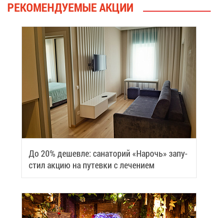
РЕ­КО­МЕН­ДУ­Е­МЫЕ АК­ЦИИ
До 20% де­шев­ле: са­на­то­рий «На­рочь» за­пу­
стил ак­цию на пу­тев­ки с ле­че­ни­ем