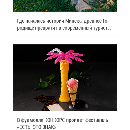
Где на­ча­лась ис­то­рия Мин­ска: древ­нее Го­
ро­ди­ще пре­вра­тят в со­вре­мен­ный ту­ри­сти­
че­ский центр
В фуд­мол­ле КОН­КОРС прой­дет фе­сти­валь
«ЕСТЬ. ЭТО ЗНАК»