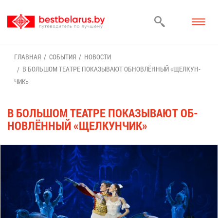
ГЛАВ­НАЯ
СО­БЫ­ТИЯ
НО­ВО­СТИ
В БОЛЬ­ШОМ ТЕ­АТ­РЕ ПО­КА­ЗЫ­ВА­ЮТ ОБ­НОВ­ЛЁН­НЫЙ «ЩЕЛ­КУН­
ЧИК»
В БОЛЬ­ШОМ ТЕ­АТ­РЕ ПО­КА­ЗЫ­ВА­ЮТ ОБ­
НОВ­ЛЁН­НЫЙ «ЩЕЛ­КУН­ЧИК»