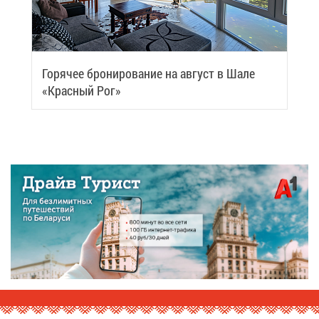
Го­ря­чее бро­ни­ро­ва­ние на ав­густ в Ша­ле
«Крас­ный Рог»