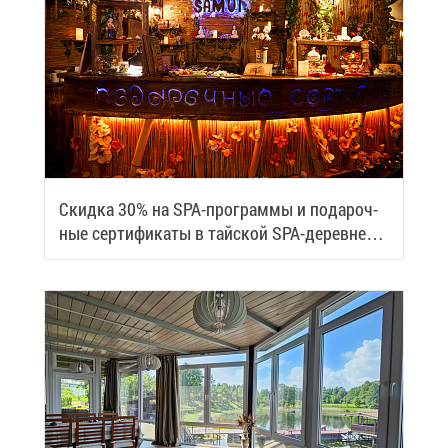
Скид­ка 30% на SPA-про­грам­мы и по­да­роч­
ные сер­ти­фи­ка­ты в тай­ской SPA-де­ревне
Samui