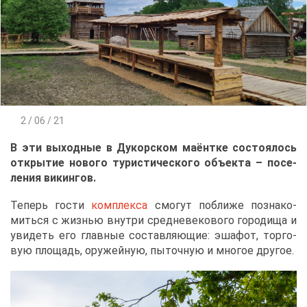
2 / 06 / 21
В эти вы­ход­ные в Ду­кор­ском ма­ёнт­ке со­сто­я­лось
от­кры­тие но­во­го ту­ри­сти­че­ско­го объ­ек­та – по­се­
ле­ния ви­кин­гов.
Те­перь го­сти
ком­плек­са
смо­гут по­бли­же по­зна­ко­
мить­ся с жиз­нью внут­ри сред­не­ве­ко­во­го го­ро­ди­ща и
уви­деть его глав­ные со­став­ля­ю­щие: эша­фот, тор­го­
вую пло­щадь, ору­жей­ную, пы­точ­ную и мно­гое дру­гое.