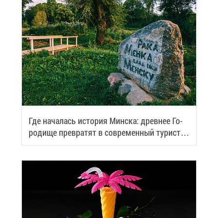
Где на­ча­лась ис­то­рия Мин­ска: древ­нее Го­
ро­ди­ще пре­вра­тят в со­вре­мен­ный ту­ри­сти­
че­ский центр