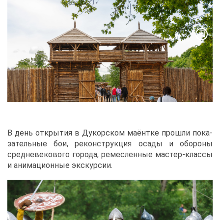
В день от­кры­тия в Ду­кор­ском ма­ёнт­ке про­шли по­ка­
за­тель­ные бои, ре­кон­струк­ция оса­ды и обо­ро­ны
сред­не­ве­ко­во­го го­ро­да, ре­мес­лен­ные ма­стер-клас­сы
и ани­ма­ци­он­ные экс­кур­сии.