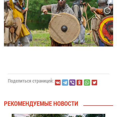
По­де­лить­ся стра­ни­цей:
РЕ­КО­МЕН­ДУ­Е­МЫЕ НО­ВО­СТИ