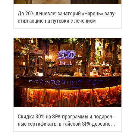
До 20% де­шев­ле: са­на­то­рий «На­рочь» за­пу­
стил ак­цию на пу­тев­ки с ле­че­ни­ем
Скид­ка 30% на SPA-про­грам­мы и по­да­роч­
ные сер­ти­фи­ка­ты в тай­ской SPA-де­ревне
Samui