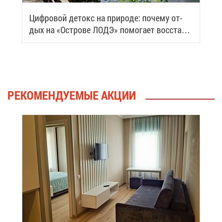
Циф­ро­вой де­токс на при­ро­де: по­че­му от­
дых на «Ост­ро­ве ЛОДЭ» по­мо­га­ет вос­ста­но­
вить си­лы
РЕ­КО­МЕН­ДУ­Е­МЫЕ АК­ЦИИ