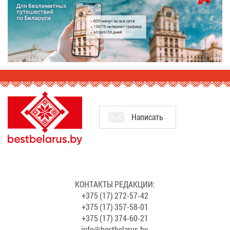
На­пи­сать
КОН­ТАК­ТЫ РЕ­ДАК­ЦИИ:
+375 (17) 272-57-42
+375 (17) 357-58-01
+375 (17) 374-60-21
info@​bes​tbel​arus.​by