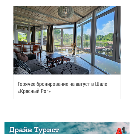
Го­ря­чее бро­ни­ро­ва­ние на ав­густ в Ша­ле
«Крас­ный Рог»