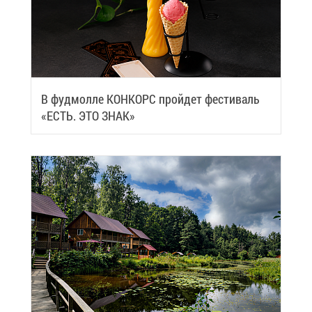
В фуд­мол­ле КОН­КОРС прой­дет фе­сти­валь
«ЕСТЬ. ЭТО ЗНАК»