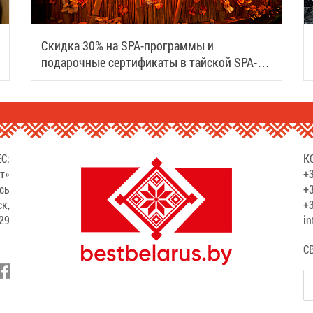
Скидка 30% на SPA-программы и
подарочные сертификаты в тайской SPA-
деревне Samui
С:
К
т»
+3
сь
+3
ск,
+3
529
in
С