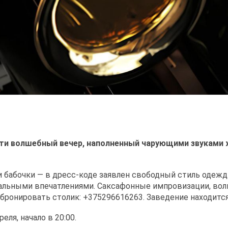
ти волшебный вечер, наполненный чарующими звуками ж
 и бабочки — в дресс-коде заявлен свободный стиль одежд
альными впечатлениями. Саксафонные импровизации, волш
абронировать столик: +375296616263. Заведение находится п
ля, начало в 20:00.