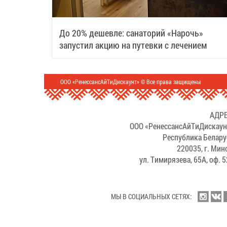
До 20% дешевле: санаторий «Нарочь»
запустил акцию на путевки с лечением
ООО «РенессансАйТиДискаунт» © Все права защищены
АДРЕ
ООО «РенессансАйТиДискаун
Республика Белару
220035, г. Мин
ул. Тимирязева, 65А, оф. 
МЫ В СОЦИАЛЬНЫХ СЕТЯХ: