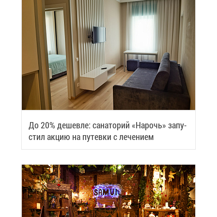
До 20% де­шев­ле: са­на­то­рий «На­рочь» за­пу­
стил ак­цию на пу­тев­ки с ле­че­ни­ем