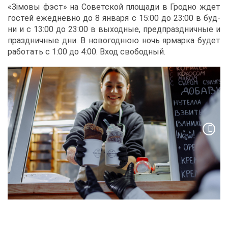
«Зімо­вы фэст» на Со­вет­ской пло­ща­ди в Грод­но ждет
го­стей еже­днев­но до 8 ян­ва­ря с 15:00 до 23:00 в буд­
ни и с 13:00 до 23:00 в вы­ход­ные, пред­празд­нич­ные и
празд­нич­ные дни. В но­во­год­нюю ночь яр­мар­ка бу­дет
ра­бо­тать с 1:00 до 4:00. Вход сво­бод­ный.