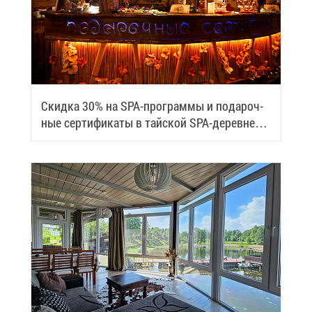
Скид­ка 30% на SPA-про­грам­мы и по­да­роч­
ные сер­ти­фи­ка­ты в тай­ской SPA-де­ревне
Samui