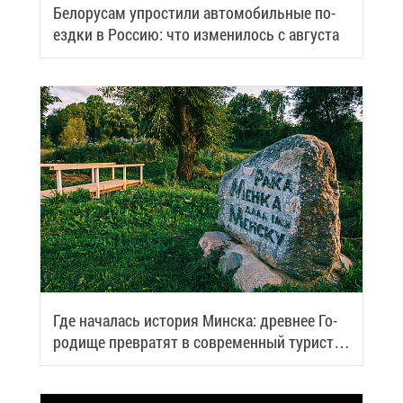
Бе­ло­ру­сам упро­сти­ли ав­то­мо­биль­ные по­
езд­ки в Рос­сию: что из­ме­ни­лось с ав­гу­ста
Где на­ча­лась ис­то­рия Мин­ска: древ­нее Го­
ро­ди­ще пре­вра­тят в со­вре­мен­ный ту­ри­сти­
че­ский центр