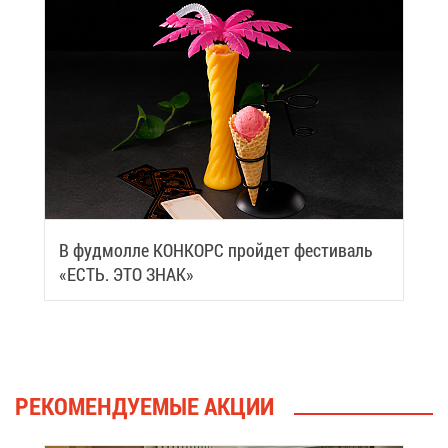
В фуд­мол­ле КОН­КОРС прой­дет фе­сти­валь
«ЕСТЬ. ЭТО ЗНАК»
РЕ­КО­МЕН­ДУ­Е­МЫЕ АК­ЦИИ