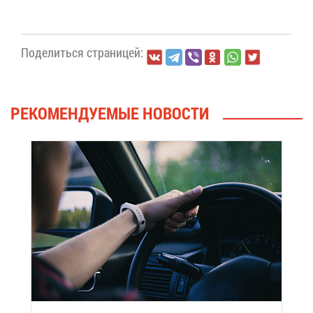
По­де­лить­ся стра­ни­цей:
РЕ­КО­МЕН­ДУ­Е­МЫЕ НО­ВО­СТИ