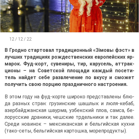
12 / 12 / 22
В Грод­но стар­то­вал тра­ди­ци­он­ный «Зімо­вы фэст» в
луч­ших тра­ди­ци­ях рож­де­ствен­ских ев­ро­пей­ских яр­
ма­рок. Фуд-корт, су­ве­ни­ры, тир, ка­ру­сель, ат­трак­
ци­о­ны – на Со­вет­ской пло­ща­ди каж­дый по­се­ти­
тель най­дет се­бе раз­вле­че­ние по вку­су и смо­жет
по­лу­чить свою пор­цию празд­нич­но­го на­стро­е­ния.
В этом го­ду на фуд-кор­те ши­ро­ко пред­став­ле­ны блю­
да раз­ных стран: гру­зин­ские шаш­лык и лю­ля-ке­баб,
азер­бай­джан­ская ша­ур­ма, уз­бек­ский плов, сам­са, бе­
ло­рус­ские дра­ни­ки, чеш­ские тр­дель­ни­ки и так да­лее.
Сре­ди но­ви­нок – мек­си­кан­ская и бель­гий­ская кух­ни
(та­ко-се­ты, бель­гий­ская кар­тош­ка, мо­ре­про­дук­ты).