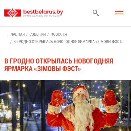
ГЛАВ­НАЯ
СО­БЫ­ТИЯ
НО­ВО­СТИ
В ГРОД­НО ОТ­КРЫ­ЛАСЬ НО­ВО­ГОД­НЯЯ ЯР­МАР­КА «ЗІМО­ВЫ ФЭСТ»
В ГРОД­НО ОТ­КРЫ­ЛАСЬ НО­ВО­ГОД­НЯЯ
ЯР­МАР­КА «ЗІМО­ВЫ ФЭСТ»