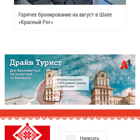
Го­ря­чее бро­ни­ро­ва­ние на ав­густ в Ша­ле
«Крас­ный Рог»
На­пи­сать