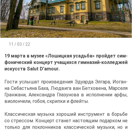
11 / 03 / 22
19 мар­та в му­зее «Ло­шиц­кая усадь­ба» прой­дет сим­
фо­ни­че­ский кон­церт уча­щих­ся гим­на­зий-кол­ле­джей
ис­кусств Salut D’amour.
Го­сти услы­шат про­из­ве­де­ния Эду­ар­да Эл­га­ра, Иоган­
на Се­бастья­на Ба­ха, Лю­дви­га ван Бет­хо­ве­на, Мар­се­ля
Гран­жа­ни, Алек­сандра Гла­зу­но­ва в ис­пол­не­нии ар­фы,
ви­о­лон­че­ли, го­боя, скрип­ки и флей­ты.
Клас­си­че­ская му­зы­ка хо­ро­ший ин­стру­мент в борь­бе
со стрес­сом. Кон­церт ста­нет на­сто­я­щим по­дар­ком не
толь­ко для по­клон­ни­ков клас­си­че­ской му­зы­ки, но и