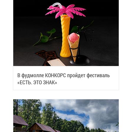
В фуд­мол­ле КОН­КОРС прой­дет фе­сти­валь
«ЕСТЬ. ЭТО ЗНАК»