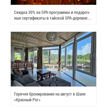
Скид­ка 30% на SPA-про­грам­мы и по­да­роч­
ные сер­ти­фи­ка­ты в тай­ской SPA-де­ревне
Samui
Го­ря­чее бро­ни­ро­ва­ние на ав­густ в Ша­ле
«Крас­ный Рог»