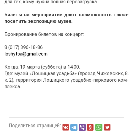
для тех, ко­му нуж­на пол­ная пе­ре­за­груз­ка.
Би­ле­ты на ме­ро­при­я­тие да­ют воз­мож­ность та­к­же
по­се­тить экс­по­зи­цию му­зея.
Бро­ни­ро­ва­ние би­ле­тов на кон­церт:
8 (017) 396-18-86
loshytsa@​gmail.​co
m
Ко­гда: 19 мар­та (суб­бо­та) в 14:00.
Где: му­зей «Ло­шиц­кая усадь­ба» (про­езд Чи­жев­ских, 8,
к. 2), тер­ри­то­рия Ло­шиц­ко­го уса­деб­но-пар­ко­во­го ком­
плек­са.
По­де­лить­ся стра­ни­цей: