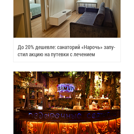
До 20% де­шев­ле: са­на­то­рий «На­рочь» за­пу­
стил ак­цию на пу­тев­ки с ле­че­ни­ем