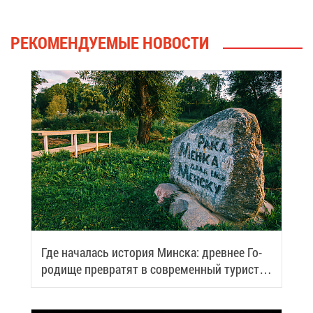
РЕ­КО­МЕН­ДУ­Е­МЫЕ НО­ВО­СТИ
Где на­ча­лась ис­то­рия Мин­ска: древ­нее Го­
ро­ди­ще пре­вра­тят в со­вре­мен­ный ту­ри­сти­
че­ский центр