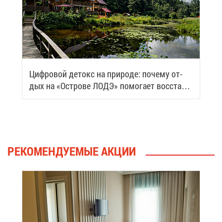
Циф­ро­вой де­токс на при­ро­де: по­че­му от­
дых на «Ост­ро­ве ЛОДЭ» по­мо­га­ет вос­ста­но­
вить си­лы
РЕ­КО­МЕН­ДУ­Е­МЫЕ АК­ЦИИ