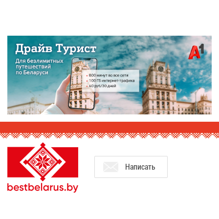
На­пи­сать