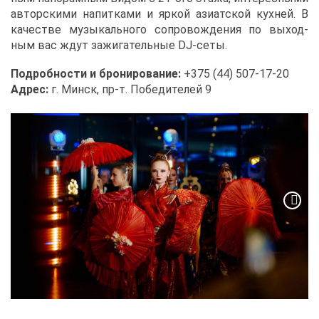
ав­тор­ски­ми на­пит­ка­ми и яр­кой ази­ат­ской кух­ней. В
ка­че­стве му­зы­каль­но­го со­про­вож­де­ния по вы­ход­
ным вас ждут за­жи­га­тель­ные DJ-се­ты.
По­дроб­но­сти и бро­ни­ро­ва­ние:
+375 (44) 507-17-20
Ад­рес:
г. Минск, пр-т. По­бе­ди­те­лей 9