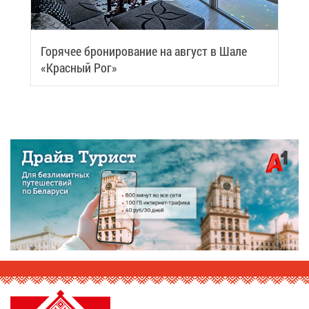
Го­ря­чее бро­ни­ро­ва­ние на ав­густ в Ша­ле
«Крас­ный Рог»