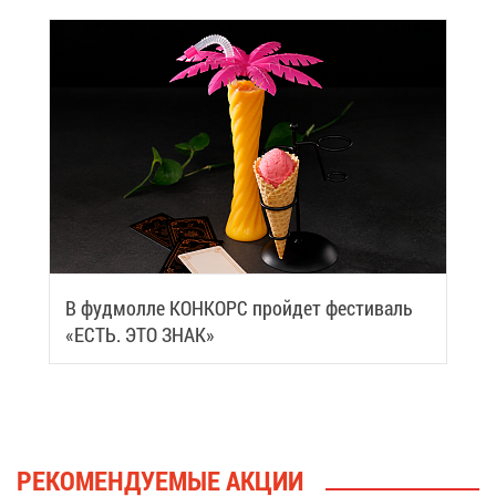
В фуд­мол­ле КОН­КОРС прой­дет фе­сти­валь
«ЕСТЬ. ЭТО ЗНАК»
РЕ­КО­МЕН­ДУ­Е­МЫЕ АК­ЦИИ