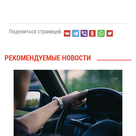
По­де­лить­ся стра­ни­цей:
РЕ­КО­МЕН­ДУ­Е­МЫЕ НО­ВО­СТИ