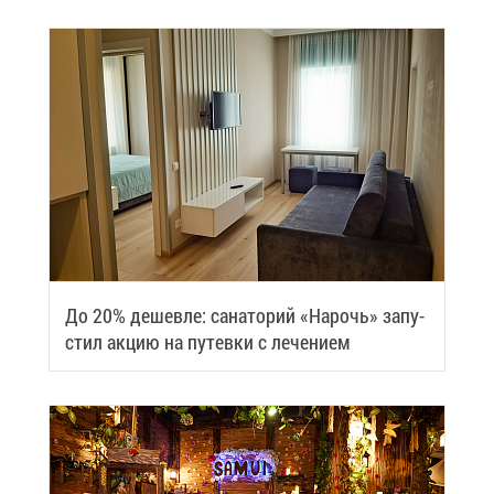
До 20% де­шев­ле: са­на­то­рий «На­рочь» за­пу­
стил ак­цию на пу­тев­ки с ле­че­ни­ем