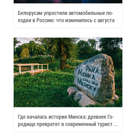
Бе­ло­ру­сам упро­сти­ли ав­то­мо­биль­ные по­
езд­ки в Рос­сию: что из­ме­ни­лось с ав­гу­ста
Где на­ча­лась ис­то­рия Мин­ска: древ­нее Го­
ро­ди­ще пре­вра­тят в со­вре­мен­ный ту­ри­сти­
че­ский центр