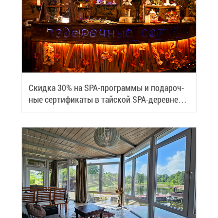
Скид­ка 30% на SPA-про­грам­мы и по­да­роч­
ные сер­ти­фи­ка­ты в тай­ской SPA-де­ревне
Samui