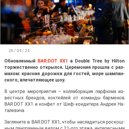
26 / 04 / 24
Об­нов­лен­ный
BAR:DOT XX1
в Double Tree by Hilton
тор­же­ствен­но от­крыл­ся. Це­ре­мо­ния про­шла с раз­
ма­хом: крас­ная до­рож­ка для го­стей, мо­ре шам­пан­
ско­го, впе­чат­ля­ю­щее шоу.
В цен­тре ме­ро­при­я­тия – кол­ла­бо­ра­ция пар­фю­ма из­
вест­ных брен­дов, кок­тей­лей от ко­ман­ды бар­ме­нов
BAR:DOT XX1 и кон­фет от Шеф-кон­ди­те­ра Ан­дрея На­
та­ле­ви­ча.
За­гля­ни­те в BAR:DOT XX1, что­бы на­сла­дить­ся рос­кош­
ным па­но­рам­ным ви­дом с 21-ого эта­жа, ин­те­рес­ны­ми