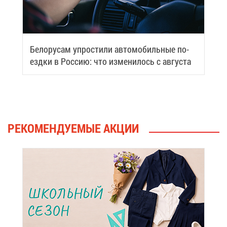
Бе­ло­ру­сам упро­сти­ли ав­то­мо­биль­ные по­
езд­ки в Рос­сию: что из­ме­ни­лось с ав­гу­ста
РЕ­КО­МЕН­ДУ­Е­МЫЕ АК­ЦИИ