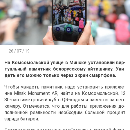
26 / 07 / 19
На Ком­со­моль­ской ули­це в Мин­ске уста­но­ви­ли вир­
ту­аль­ный па­мят­ник бе­ло­рус­ско­му ай­тиш­ни­ку. Уви­
деть его мож­но толь­ко че­рез экран смарт­фо­на.
Что­бы уви­деть па­мят­ник, на­до уста­но­вить при­ло­же­
ние Minsk Monument AR, най­ти на Ком­со­моль­ской, 12
80-сан­ти­мет­ро­вый куб с QR-ко­дом и на­ве­сти на него
ка­ме­ру. От­ме­ча­ет­ся, что для ра­бо­ты при­ло­же­ния до­
пол­нен­ной ре­аль­но­сти необ­хо­дим боль­шой про­цент
за­ря­да ба­та­реи.