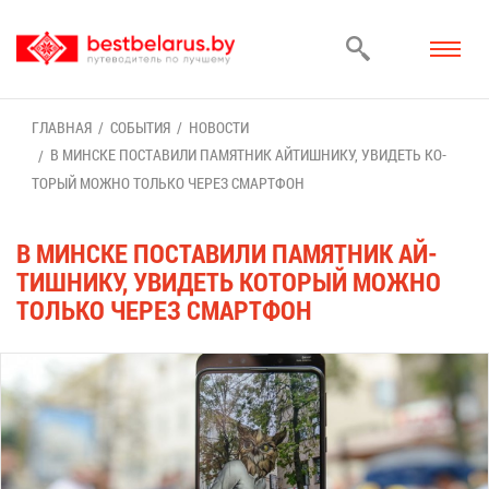
ГЛАВ­НАЯ
СО­БЫ­ТИЯ
НО­ВО­СТИ
В МИН­СКЕ ПО­СТА­ВИ­ЛИ ПА­МЯТ­НИК АЙ­ТИШ­НИ­КУ, УВИ­ДЕТЬ КО­
ТО­РЫЙ МОЖ­НО ТОЛЬ­КО ЧЕ­РЕЗ СМАРТ­ФОН
В МИН­СКЕ ПО­СТА­ВИ­ЛИ ПА­МЯТ­НИК АЙ­
ТИШ­НИ­КУ, УВИ­ДЕТЬ КО­ТО­РЫЙ МОЖ­НО
ТОЛЬ­КО ЧЕ­РЕЗ СМАРТ­ФОН