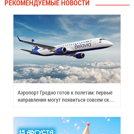
РЕ­КО­МЕН­ДУ­Е­МЫЕ НО­ВО­СТИ
Аэро­порт Грод­но го­тов к по­ле­там: пер­вые
на­прав­ле­ния мо­гут по­явить­ся со­всем ско­
ро