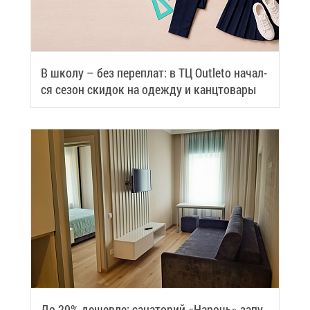
В шко­лу – без пе­ре­плат: в ТЦ Outleto на­чал­
ся се­зон ски­док на одеж­ду и канц­то­ва­ры
До 20% де­шев­ле: са­на­то­рий «На­рочь» за­пу­