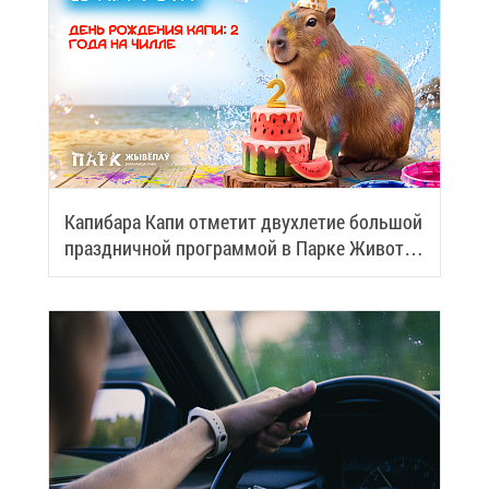
Ка­пи­ба­ра Ка­пи от­ме­тит двух­ле­тие боль­шой
празд­нич­ной про­грам­мой в Пар­ке Жи­вот­
ных