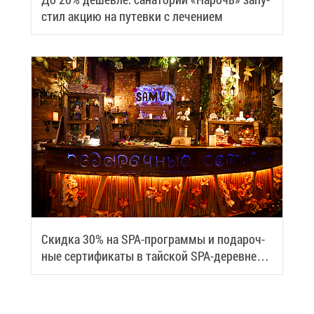
стил ак­цию на пу­тев­ки с ле­че­ни­ем
Скид­ка 30% на SPA-про­грам­мы и по­да­роч­
ные сер­ти­фи­ка­ты в тай­ской SPA-де­ревне
Samui