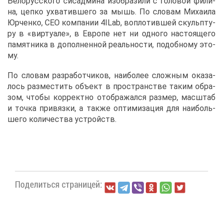
Бе­ло­рус­ско­го си­сад­ми­на изоб­ра­зи­ли с го­ло­вой фи­ли­
на, цеп­ко ухва­тив­ше­го за мышь. По сло­вам Ми­ха­и­ла
Юр­чен­ко, CEO ком­па­нии 4ILab, во­пло­тив­шей скульп­ту­
ру в «вир­туа­ле», в Ев­ро­пе нет ни од­но­го на­сто­я­ще­го
па­мят­ни­ка в до­пол­нен­ной ре­аль­но­сти, по­доб­но­му это­
му.
По сло­вам раз­ра­бот­чи­ков, наи­бо­лее слож­ным ока­за­
лось раз­ме­стить объ­ект в про­стран­стве та­ким об­ра­
зом, что­бы кор­рект­но отоб­ра­жал­ся раз­мер, мас­штаб
и точ­ка при­вяз­ки, а та­к­же оп­ти­ми­за­ция для наи­боль­
ше­го ко­ли­че­ства устройств.
По­де­лить­ся стра­ни­цей: