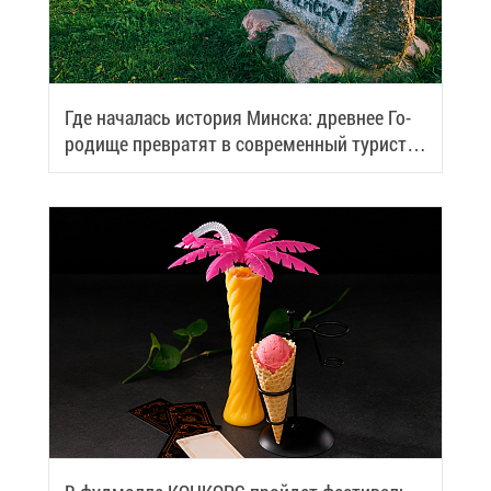
Где на­ча­лась ис­то­рия Мин­ска: древ­нее Го­
ро­ди­ще пре­вра­тят в со­вре­мен­ный ту­ри­сти­
че­ский центр