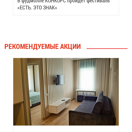
В фуд­мол­ле КОН­КОРС прой­дет фе­сти­валь
«ЕСТЬ. ЭТО ЗНАК»
РЕ­КО­МЕН­ДУ­Е­МЫЕ АК­ЦИИ