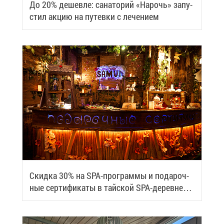
До 20% де­шев­ле: са­на­то­рий «На­рочь» за­пу­
стил ак­цию на пу­тев­ки с ле­че­ни­ем
Скид­ка 30% на SPA-про­грам­мы и по­да­роч­
ные сер­ти­фи­ка­ты в тай­ской SPA-де­ревне
Samui