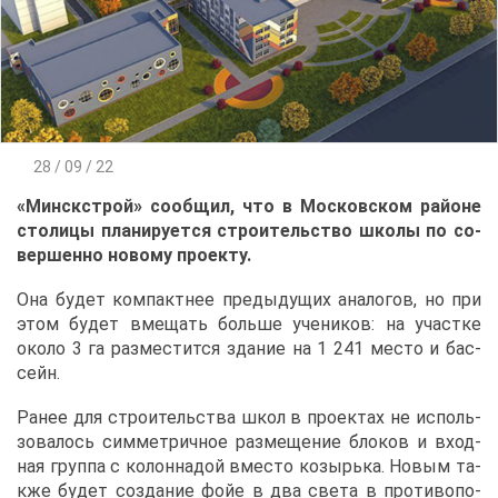
28 / 09 / 22
«Мин­ск­строй» со­об­щил, что в Мос­ков­ском рай­оне
сто­ли­цы пла­ни­ру­ет­ся стро­и­тель­ство шко­лы по со­
вер­шен­но но­во­му про­ек­ту.
Она бу­дет ком­пакт­нее преды­ду­щих ана­ло­гов, но при
этом бу­дет вме­щать боль­ше уче­ни­ков: на участ­ке
око­ло 3 га раз­ме­стит­ся зда­ние на 1 241 ме­сто и бас­
сейн.
Ра­нее для стро­и­тель­ства школ в про­ек­тах не ис­поль­
зо­ва­лось сим­мет­рич­ное раз­ме­ще­ние бло­ков и вход­
ная груп­па с ко­лон­на­дой вме­сто ко­зырь­ка. Но­вым та­
к­же бу­дет со­зда­ние фойе в два све­та в про­ти­во­по­