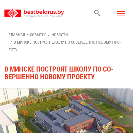
ГЛАВ­НАЯ
СО­БЫ­ТИЯ
НО­ВО­СТИ
В МИН­СКЕ ПО­СТРО­ЯТ ШКО­ЛУ ПО СО­ВЕР­ШЕН­НО НО­ВО­МУ ПРО­
ЕК­ТУ
В МИН­СКЕ ПО­СТРО­ЯТ ШКО­ЛУ ПО СО­
ВЕР­ШЕН­НО НО­ВО­МУ ПРО­ЕК­ТУ