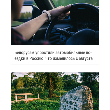
Бе­ло­ру­сам упро­сти­ли ав­то­мо­биль­ные по­
езд­ки в Рос­сию: что из­ме­ни­лось с ав­гу­ста