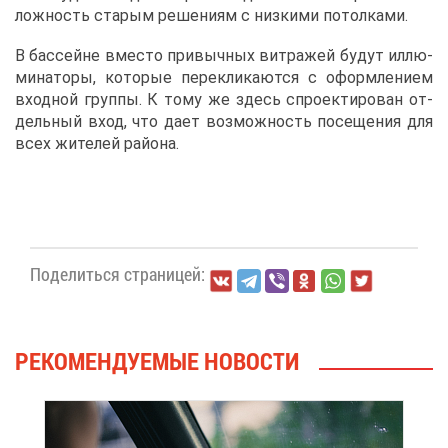
лож­ность ста­рым ре­ше­ни­ям с низ­ки­ми по­тол­ка­ми.
В бас­сейне вме­сто при­выч­ных вит­ра­жей бу­дут ил­лю­
ми­на­то­ры, ко­то­рые пе­ре­кли­ка­ют­ся с оформ­ле­ни­ем
вход­ной груп­пы. К то­му же здесь спро­ек­ти­ро­ван от­
дель­ный вход, что да­ет воз­мож­ность по­се­ще­ния для
всех жи­те­лей рай­о­на.
По­де­лить­ся стра­ни­цей:
РЕ­КО­МЕН­ДУ­Е­МЫЕ НО­ВО­СТИ