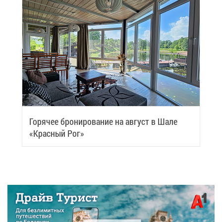
Го­ря­чее бро­ни­ро­ва­ние на ав­густ в Ша­ле
«Крас­ный Рог»