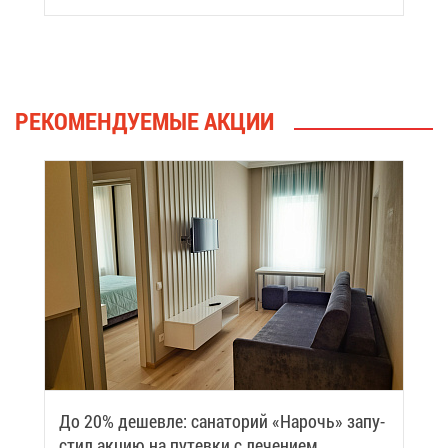
вить си­лы
РЕ­КО­МЕН­ДУ­Е­МЫЕ АК­ЦИИ
До 20% де­шев­ле: са­на­то­рий «На­рочь» за­пу­
стил ак­цию на пу­тев­ки с ле­че­ни­ем