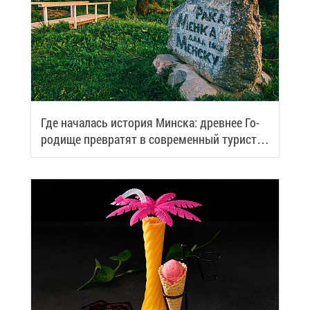
Где на­ча­лась ис­то­рия Мин­ска: древ­нее Го­
ро­ди­ще пре­вра­тят в со­вре­мен­ный ту­ри­сти­
че­ский центр