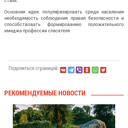
ствах.
Ос­нов­ная идея: по­пу­ля­ри­зи­ро­вать сре­ди на­се­ле­ния
необ­хо­ди­мость со­блю­де­ния пра­вил без­опас­но­сти и
спо­соб­ство­вать фор­ми­ро­ва­нию по­ло­жи­тель­но­го
ими­джа про­фес­сии спа­са­те­ля.
По­де­лить­ся стра­ни­цей:
РЕ­КО­МЕН­ДУ­Е­МЫЕ НО­ВО­СТИ