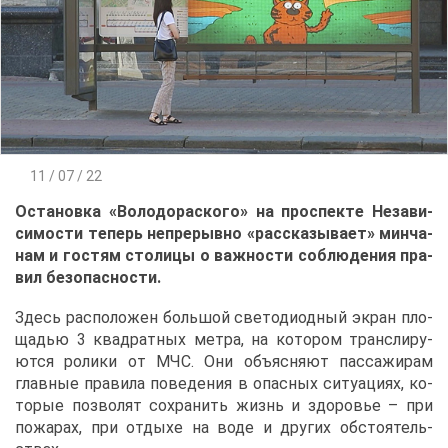
11 / 07 / 22
Оста­нов­ка «Во­ло­до­рас­ко­го» на про­спек­те Неза­ви­
си­мо­сти те­перь непре­рыв­но «рас­ска­зы­ва­ет» мин­ча­
нам и го­стям сто­ли­цы о важ­но­сти со­блю­де­ния пра­
вил без­опас­но­сти.
Здесь рас­по­ло­жен боль­шой све­то­ди­од­ный экран пло­
ща­дью 3 квад­рат­ных мет­ра, на ко­то­ром транс­ли­ру­
ют­ся ро­ли­ки от МЧС. Они объ­яс­ня­ют пас­са­жи­рам
глав­ные пра­ви­ла по­ве­де­ния в опас­ных си­ту­а­ци­ях, ко­
то­рые поз­во­лят со­хра­нить жизнь и здо­ро­вье – при
по­жа­рах, при от­ды­хе на во­де и дру­гих об­сто­я­тель­