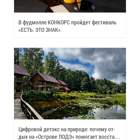
В фуд­мол­ле КОН­КОРС прой­дет фе­сти­валь
«ЕСТЬ. ЭТО ЗНАК»
Циф­ро­вой де­токс на при­ро­де: по­че­му от­
дых на «Ост­ро­ве ЛОДЭ» по­мо­га­ет вос­ста­но­