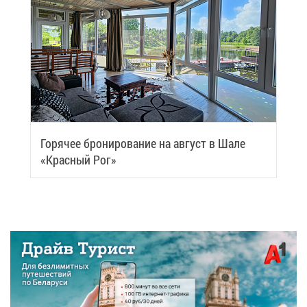
Го­ря­чее бро­ни­ро­ва­ние на ав­густ в Ша­ле
«Крас­ный Рог»