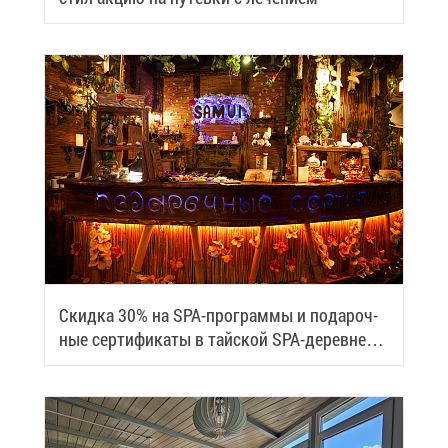
Скид­ка 30% на SPA-про­грам­мы и по­да­роч­
ные сер­ти­фи­ка­ты в тай­ской SPA-де­ревне
Samui