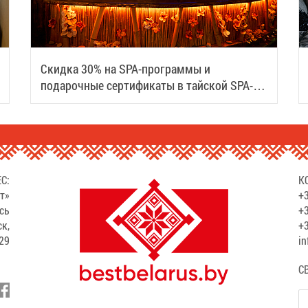
Скидка 30% на SPA-программы и
подарочные сертификаты в тайской SPA-
деревне Samui
С:
К
т»
+3
сь
+3
ск,
+3
529
in
С