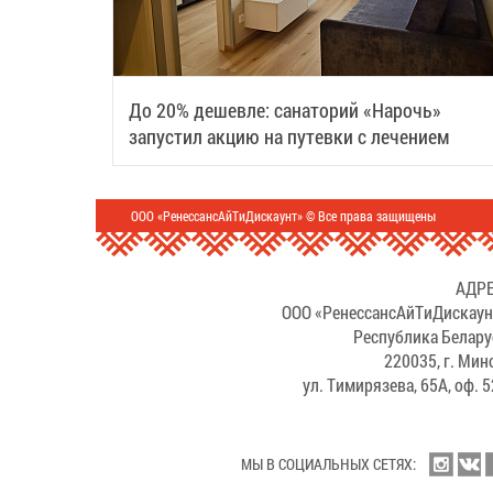
До 20% дешевле: санаторий «Нарочь»
запустил акцию на путевки с лечением
ООО «РенессансАйТиДискаунт» © Все права защищены
АДРЕ
ООО «РенессансАйТиДискаун
Республика Белару
220035, г. Мин
ул. Тимирязева, 65А, оф. 
МЫ В СОЦИАЛЬНЫХ СЕТЯХ: