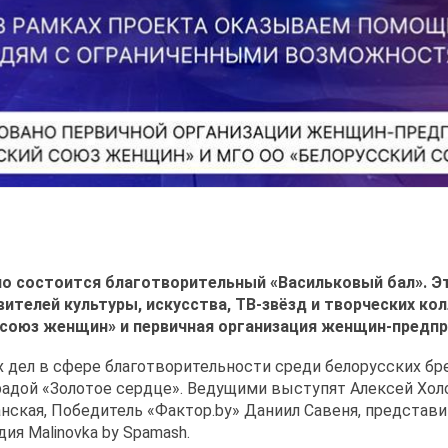
о состоится благотворительный «Васильковый бал». Эт
ителей культуры, искусства, ТВ-звёзд и творческих ко
 союз женщин» и первичная организация женщин-предп
 дел в сфере благотворительности среди белорусских бр
адой «Золотое сердце». Ведущими выступят Алексей Холо
анская, Победитель «Фактор.by» Даниил Савеня, представ
ия Malinovka by Spamash.