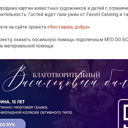
продажа картин известных художников и детей с ограни
тельность. Гостей ждет гала-ужин от Favorit Catering и 
те на сайте проекта «
Фестиваль добра
».
роекту, оказать посильную помощь подопечным МГО ОО Б
в материальной помощи: