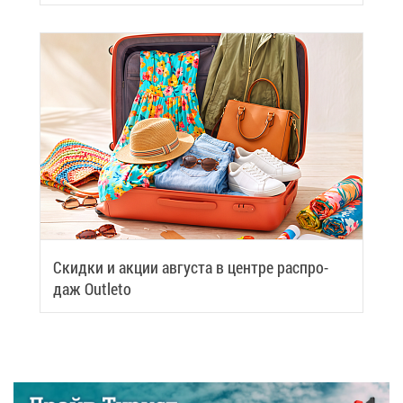
Скид­ки и ак­ции ав­гу­ста в цен­тре рас­про­
даж Outleto