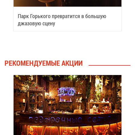
Парк Горь­ко­го пре­вра­тит­ся в боль­шую
джа­зо­вую сце­ну
РЕ­КО­МЕН­ДУ­Е­МЫЕ АК­ЦИИ