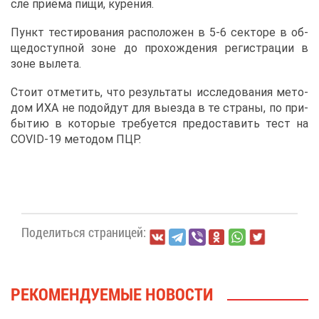
сле при­ё­ма пи­щи, ку­ре­ния.
Пункт те­сти­ро­ва­ния рас­по­ло­жен в 5-6 сек­то­ре в об­
ще­до­ступ­ной зоне до про­хож­де­ния ре­ги­стра­ции в
зоне вы­ле­та.
Сто­ит от­ме­тить, что ре­зуль­та­ты ис­сле­до­ва­ния ме­то­
дом ИХА не по­дой­дут для вы­ез­да в те стра­ны, по при­
бы­тию в ко­то­рые тре­бу­ет­ся предо­ста­вить тест на
COVID-19 ме­то­дом ПЦР.
По­де­лить­ся стра­ни­цей:
РЕ­КО­МЕН­ДУ­Е­МЫЕ НО­ВО­СТИ