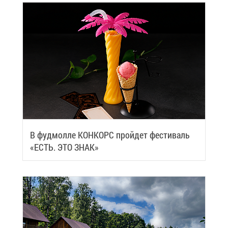
В фуд­мол­ле КОН­КОРС прой­дет фе­сти­валь
«ЕСТЬ. ЭТО ЗНАК»