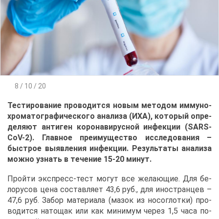
8 / 10 / 20
Те­сти­ро­ва­ние про­во­дит­ся но­вым ме­то­дом им­му­но­
хро­ма­то­гра­фи­че­ско­го ана­ли­за (ИХА), ко­то­рый опре­
де­ля­ют ан­ти­ген ко­ро­на­ви­рус­ной ин­фек­ции (SARS-
CoV-2). Глав­ное пре­иму­ще­ство ис­сле­до­ва­ния –
быст­рое вы­яв­ле­ния ин­фек­ции. Ре­зуль­та­ты ана­ли­за
мож­но узнать в те­че­ние 15-20 ми­нут.
Прой­ти экс­пресс-тест мо­гут все же­ла­ю­щие. Для бе­
ло­ру­сов це­на со­став­ля­ет 43,6 руб., для ино­стран­цев –
47,6 руб. За­бор ма­те­ри­а­ла (ма­зок из но­со­глот­ки) про­
во­дит­ся на­то­щак или как ми­ни­мум че­рез 1,5 ча­са по­