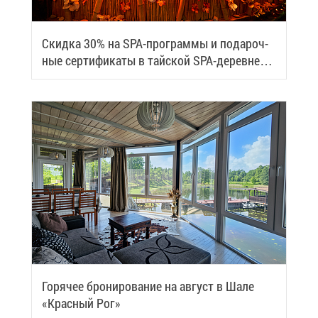
Скид­ка 30% на SPA-про­грам­мы и по­да­роч­
ные сер­ти­фи­ка­ты в тай­ской SPA-де­ревне
Samui
Го­ря­чее бро­ни­ро­ва­ние на ав­густ в Ша­ле
«Крас­ный Рог»