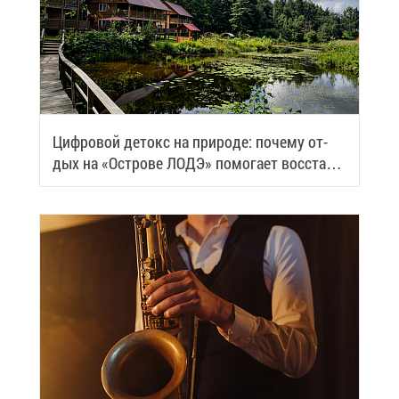
Циф­ро­вой де­токс на при­ро­де: по­че­му от­
дых на «Ост­ро­ве ЛОДЭ» по­мо­га­ет вос­ста­но­
вить си­лы