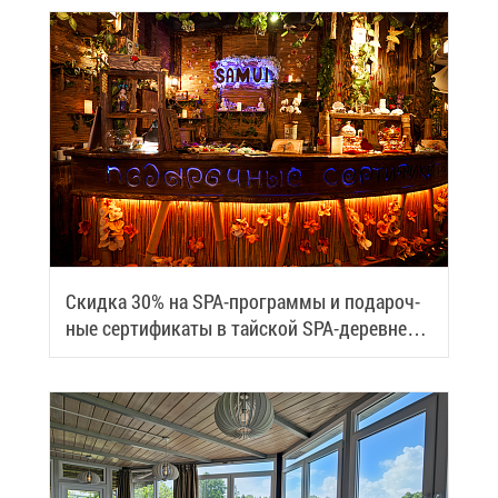
Скид­ка 30% на SPA-про­грам­мы и по­да­роч­
ные сер­ти­фи­ка­ты в тай­ской SPA-де­ревне
Samui