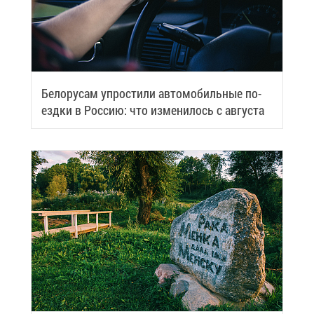
Бе­ло­ру­сам упро­сти­ли ав­то­мо­биль­ные по­
езд­ки в Рос­сию: что из­ме­ни­лось с ав­гу­ста