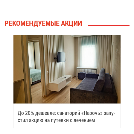
РЕ­КО­МЕН­ДУ­Е­МЫЕ АК­ЦИИ
До 20% де­шев­ле: са­на­то­рий «На­рочь» за­пу­
стил ак­цию на пу­тев­ки с ле­че­ни­ем