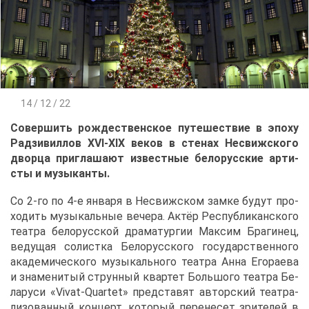
14 / 12 / 22
Со­вер­шить рож­де­ствен­ское пу­те­ше­ствие в эпо­ху
Рад­зи­вил­лов XVI-XIX ве­ков в сте­нах Несвиж­ско­го
двор­ца при­гла­ша­ют из­вест­ные бе­ло­рус­ские ар­ти­
сты и му­зы­кан­ты.
Со 2-го по 4-е ян­ва­ря в Несвиж­ском зам­ке бу­дут про­
хо­дить му­зы­каль­ные ве­че­ра. Ак­тёр Рес­пуб­ли­кан­ско­го
те­ат­ра бе­ло­рус­ской дра­ма­тур­гии Мак­сим Бра­ги­нец,
ве­ду­щая со­лист­ка Бе­ло­рус­ско­го го­су­дар­ствен­но­го
ака­де­ми­че­ско­го му­зы­каль­но­го те­ат­ра Ан­на Его­ра­е­ва
и зна­ме­ни­тый струн­ный квар­тет Боль­шо­го те­ат­ра Бе­
ла­ру­си «Vivat-Quartet» пред­ста­вят ав­тор­ский те­ат­ра­
ли­зо­ван­ный кон­церт, ко­то­рый пе­ре­не­сет зри­те­лей в