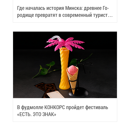
Где на­ча­лась ис­то­рия Мин­ска: древ­нее Го­
ро­ди­ще пре­вра­тят в со­вре­мен­ный ту­ри­сти­
че­ский центр
В фуд­мол­ле КОН­КОРС прой­дет фе­сти­валь
«ЕСТЬ. ЭТО ЗНАК»