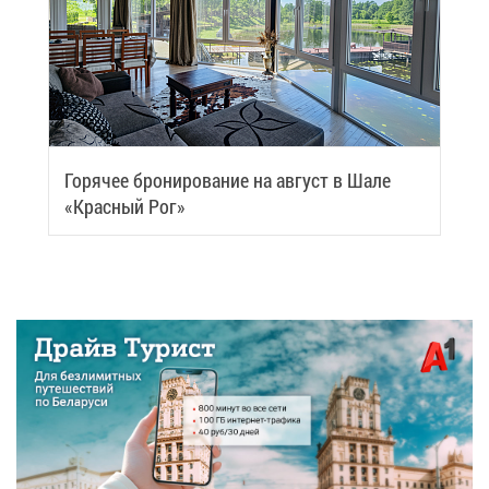
Го­ря­чее бро­ни­ро­ва­ние на ав­густ в Ша­ле
«Крас­ный Рог»