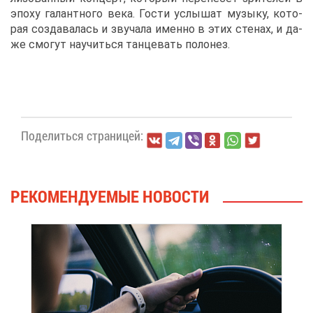
эпо­ху га­лант­но­го ве­ка. Го­сти услы­шат му­зы­ку, ко­то­
рая со­зда­ва­лась и зву­ча­ла имен­но в этих сте­нах, и да­
же смо­гут на­учить­ся тан­це­вать по­ло­нез.
По­де­лить­ся стра­ни­цей:
РЕ­КО­МЕН­ДУ­Е­МЫЕ НО­ВО­СТИ